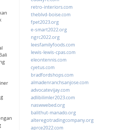
retro-interiors.com
akan
theblvd-boise.com
k
fpet2023.org
e-smart2022.org
ngrc2022.org
leesfamilyfoods.com
al
lewis-lewis-cpas.com
Bali
eleontennis.com
ang
cyetus.com
bradfordshops.com
almadenranchsanjose.com
iner
advocatevijay.com
ng
adlibilimler2023.com
naswwebed.org
balithut-manado.org
dengan
alteregotradingcompany.org
g
aprce2022.com