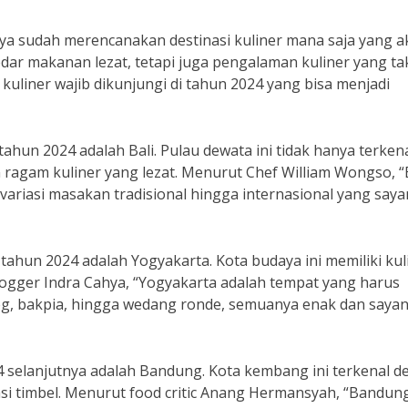
inya sudah merencanakan destinasi kuliner mana saja yang 
dar makanan lezat, tetapi juga pengalaman kuliner yang ta
 kuliner wajib dikunjungi di tahun 2024 yang bisa menjadi
 tahun 2024 adalah Bali. Pulau dewata ini tidak hanya terken
ragam kuliner yang lezat. Menurut Chef William Wongso, “
riasi masakan tradisional hingga internasional yang say
di tahun 2024 adalah Yogyakarta. Kota budaya ini memiliki kul
ogger Indra Cahya, “Yogyakarta adalah tempat yang harus
udeg, bakpia, hingga wedang ronde, semuanya enak dan saya
024 selanjutnya adalah Bandung. Kota kembang ini terkenal 
nasi timbel. Menurut food critic Anang Hermansyah, “Bandun