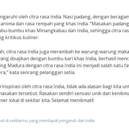
ngaruhi oleh citra rasa India. Nasi padang, dengan beragam
ki aroma dan rasa rempah yang khas India. “Masakan padang
u-bumbu khas Minangkabau dan India, sehingga citra ra
g kritikus kuliner.
ah, citra rasa India juga merambah ke warung-warung mak
yang disajikan dengan bumbu kari khas India, berhasil menc
g Madura dengan citra rasa India ini menjadi salah satu fa
a,” kata seorang pelanggan setia.
nspirasi oleh citra rasa India, tidak ada alasan bagi kita un
sakan tersebut. Rasakan sendiri sensasi unik dan kenikm
ner lokal di sekitar kita. Selamat menikmati!
apat di sekitarmu yang mendapat pengaruh dari india