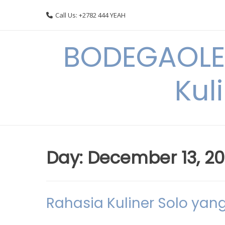
Skip
Call Us: +2782 444 YEAH
to
content
BODEGAOLE 
Kul
Day:
December 13, 2
Rahasia Kuliner Solo ya