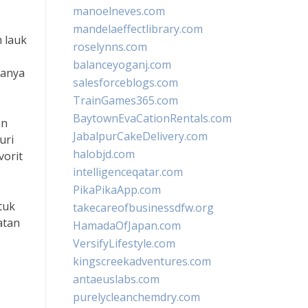
manoelneves.com
mandelaeffectlibrary.com
 lauk
roselynns.com
balanceyoganj.com
sanya
salesforceblogs.com
TrainGames365.com
BaytownEvaCationRentals.com
an
JabalpurCakeDelivery.com
uri
halobjd.com
vorit
intelligenceqatar.com
PikaPikaApp.com
tuk
takecareofbusinessdfw.org
atan
HamadaOfJapan.com
VersifyLifestyle.com
kingscreekadventures.com
antaeuslabs.com
purelycleanchemdry.com