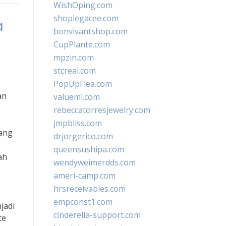
WishOping.com
shoplegacee.com
a
bonvivantshop.com
CupPlante.com
mpzin.com
stcreal.com
PopUpFlea.com
an
valueml.com
rebeccatorresjewelry.com
jmpbliss.com
yang
drjorgerico.com
queensushipa.com
ah
wendyweimerdds.com
ameri-camp.com
hrsreceivables.com
empconst1.com
jadi
cinderella-support.com
te