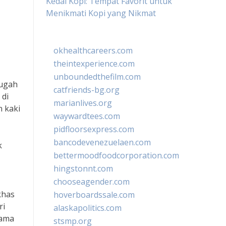
Kedai Kopi: Tempat Favorit untuk
Menikmati Kopi yang Nikmat
okhealthcareers.com
theintexperience.com
unboundedthefilm.com
gugah
catfriends-bg.org
 di
marianlives.org
n kaki
waywardtees.com
pidfloorsexpress.com
bancodevenezuelaen.com
k
bettermoodfoodcorporation.com
hingstonnt.com
chooseagender.com
khas
hoverboardssale.com
ri
alaskapolitics.com
lama
stsmp.org