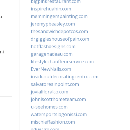
bigpinkrestaurant.com
inspirehuahin.com
memmingerspainting.com
a.
jeremypbeasley.com
thesandwichdepotcos.com
drgiggleshouseofpain.com
hotflashdesigns.com
ni.
garagenadeau.com
p
lifestylechauffeurservice.com
EverNewNails.com
insideoutdecoratingcentre.com
salvatoresinpoint.com
jovialfloralco.com
johnlscotthometeam.com
u-seehomes.com
watersportslagonissi.com
mischieffashion.com
eduwyre.com