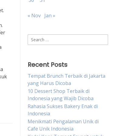
30
31
t.
« Nov
Jan »
h.
fer
Search
for:
a
Recent Posts
da
Tempat Brunch Terbaik di Jakarta
kuk
yang Harus Dicoba
10 Dessert Shop Terbaik di
Indonesia yang Wajib Dicoba
Rahasia Sukses Bakery Enak di
Indonesia
Menikmati Pengalaman Unik di
Cafe Unik Indonesia