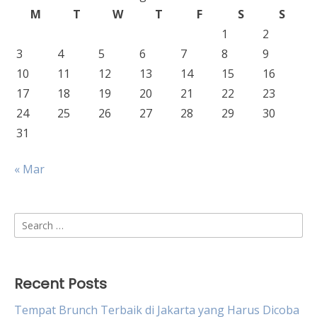
M
T
W
T
F
S
S
1
2
3
4
5
6
7
8
9
10
11
12
13
14
15
16
17
18
19
20
21
22
23
24
25
26
27
28
29
30
31
« Mar
Search
for:
Recent Posts
Tempat Brunch Terbaik di Jakarta yang Harus Dicoba