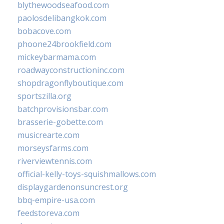
blythewoodseafood.com
paolosdelibangkok.com
bobacove.com
phoone24brookfield.com
mickeybarmama.com
roadwayconstructioninc.com
shopdragonflyboutique.com
sportszilla.org
batchprovisionsbar.com
brasserie-gobette.com
musicrearte.com
morseysfarms.com
riverviewtennis.com
official-kelly-toys-squishmallows.com
displaygardenonsuncrest.org
bbq-empire-usa.com
feedstoreva.com