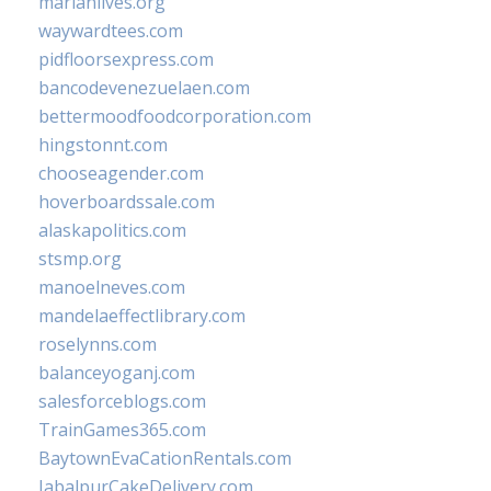
marianlives.org
waywardtees.com
pidfloorsexpress.com
bancodevenezuelaen.com
bettermoodfoodcorporation.com
hingstonnt.com
chooseagender.com
hoverboardssale.com
alaskapolitics.com
stsmp.org
manoelneves.com
mandelaeffectlibrary.com
roselynns.com
balanceyoganj.com
salesforceblogs.com
TrainGames365.com
BaytownEvaCationRentals.com
JabalpurCakeDelivery.com