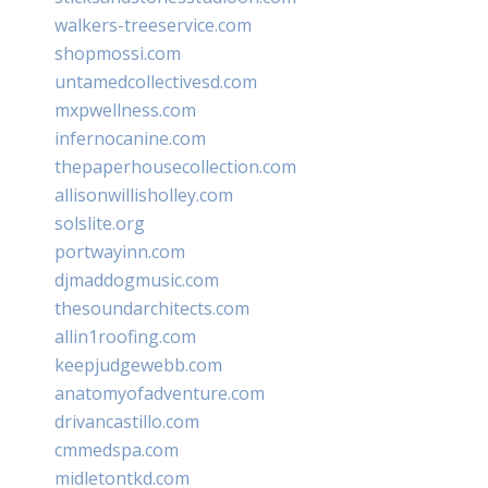
walkers-treeservice.com
shopmossi.com
untamedcollectivesd.com
mxpwellness.com
infernocanine.com
thepaperhousecollection.com
allisonwillisholley.com
solslite.org
portwayinn.com
djmaddogmusic.com
thesoundarchitects.com
allin1roofing.com
keepjudgewebb.com
anatomyofadventure.com
drivancastillo.com
cmmedspa.com
midletontkd.com