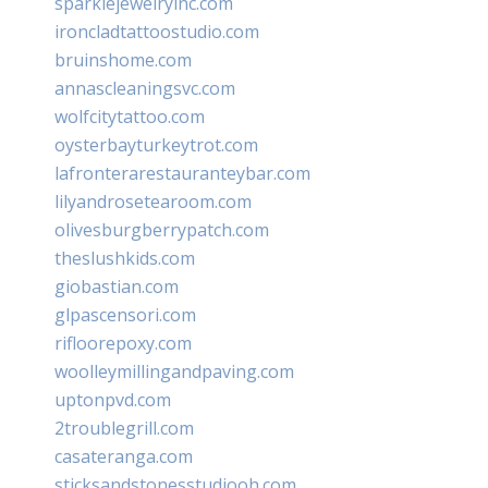
sparklejewelryinc.com
ironcladtattoostudio.com
bruinshome.com
annascleaningsvc.com
wolfcitytattoo.com
oysterbayturkeytrot.com
lafronterarestauranteybar.com
lilyandrosetearoom.com
olivesburgberrypatch.com
theslushkids.com
giobastian.com
glpascensori.com
rifloorepoxy.com
woolleymillingandpaving.com
uptonpvd.com
2troublegrill.com
casateranga.com
sticksandstonesstudiooh.com