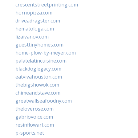
crescentstreetprinting.com
hornopizza.com
driveadragster.com
hematologa.com
lizaivanov.com
guesttinyhomes.com
home-plow-by-meyer.com
palatelatincuisine.com
blackdoglegacy.com
eatvivahouston.com
thebigshowok.com
chimeandstave.com
greatwallseafoodny.com
theloverose.com
gabriovoice.com
resinflowart.com
p-sports.net