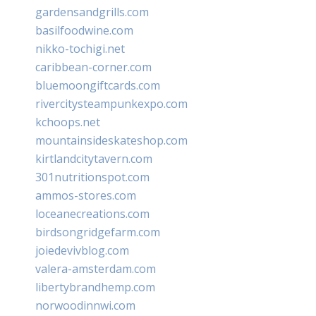
gardensandgrills.com
basilfoodwine.com
nikko-tochigi.net
caribbean-corner.com
bluemoongiftcards.com
rivercitysteampunkexpo.com
kchoops.net
mountainsideskateshop.com
kirtlandcitytavern.com
301nutritionspot.com
ammos-stores.com
loceanecreations.com
birdsongridgefarm.com
joiedevivblog.com
valera-amsterdam.com
libertybrandhemp.com
norwoodinnwi.com