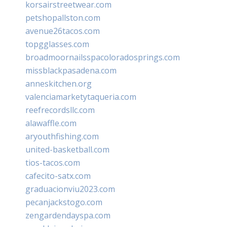
korsairstreetwear.com
petshopallston.com
avenue26tacos.com
topgglasses.com
broadmoornailsspacoloradosprings.com
missblackpasadena.com
anneskitchen.org
valenciamarketytaqueria.com
reefrecordsllc.com
alawaffle.com
aryouthfishing.com
united-basketball.com
tios-tacos.com
cafecito-satx.com
graduacionviu2023.com
pecanjackstogo.com
zengardendayspa.com