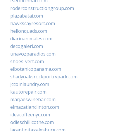
tsecincinnati.com
roderconstructiongroup.com
plazabatai.com
hawkscayresort.com
hellonquads.com
diarioanimales.com
decogaleri.com
unavozparadios.com
shoes-vert.com
elbotanicopanama.com
shadyoaksrockportrvpark.com
jccoinlaundry.com
kautorepair.com
marjaeswinebar.com
elmazatlanclinton.com
ideacoffeenyc.com
odieschillicothe.com
lacantinitagalesburg.com