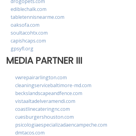
drogopets.com
ediblechalk.com
tabletennisnearme.com
oaksofa.com
soultacohtx.com
capishcaps.com
gpsyfl.org
MEDIA PARTNER III
vwrepairarlington.com
cleaningservicebaltimore-md.com
beckslandscapeandfence.com
vistaaltadelveramendi.com
coastlinecateringnc.com
cuesburgershouston.com
psicologiaespecializadaencampeche.com
dmtacos.com