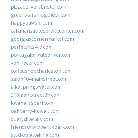
pizzadeliverybristol.com
greenstarsmogcheck.com
happypawspl.com
callahansautoservicecenter.com
georgiascornermarket.com
perfectfit24-7.com
portugalprivatedriver.com
von-racer.com
coffeeshopcharleston.com
salon104mainstreet.com
alkaspringswater.com
318mainstreet8h.com
lovenailsspari.com
oakberry-kuwait.com
quartzliterary.com
friendsofbroderickpark.com
studiopiattellina.com