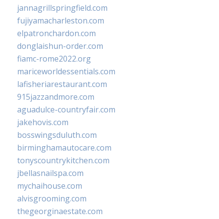
jannagrillspringfield.com
fujiyamacharleston.com
elpatronchardon.com
donglaishun-order.com
fiamc-rome2022.org
mariceworldessentials.com
lafisheriarestaurant.com
915jazzandmore.com
aguadulce-countryfair.com
jakehovis.com
bosswingsduluth.com
birminghamautocare.com
tonyscountrykitchen.com
jbellasnailspa.com
mychaihouse.com
alvisgrooming.com
thegeorginaestate.com