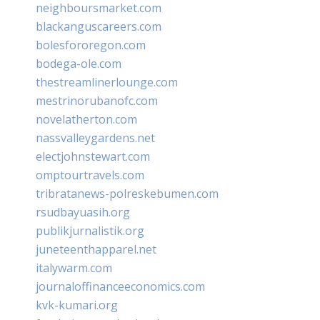
neighboursmarket.com
blackanguscareers.com
bolesfororegon.com
bodega-ole.com
thestreamlinerlounge.com
mestrinorubanofc.com
novelatherton.com
nassvalleygardens.net
electjohnstewart.com
omptourtravels.com
tribratanews-polreskebumen.com
rsudbayuasih.org
publikjurnalistik.org
juneteenthapparel.net
italywarm.com
journaloffinanceeconomics.com
kvk-kumari.org