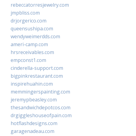
rebeccatorresjewelry.com
jmpbliss.com
drjorgerico.com
queensushipa.com
wendyweimerdds.com
ameri-camp.com
hrsreceivables.com
empconst1.com
cinderella-support.com
bigpinkrestaurant.com
inspirehuahin.com
memmingerspainting.com
jeremypbeasley.com
thesandwichdepotcos.com
drgiggleshouseofpain.com
hotflashdesigns.com
garagenadeau.com