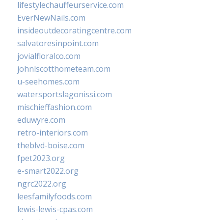
lifestylechauffeurservice.com
EverNewNails.com
insideoutdecoratingcentre.com
salvatoresinpoint.com
jovialfloralco.com
johnlscotthometeam.com
u-seehomes.com
watersportslagonissi.com
mischieffashion.com
eduwyre.com
retro-interiors.com
theblvd-boise.com
fpet2023.org
e-smart2022.org
ngrc2022.org
leesfamilyfoods.com
lewis-lewis-cpas.com