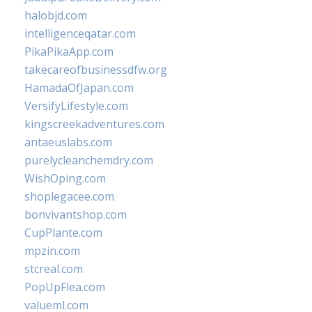
halobjd.com
intelligenceqatar.com
PikaPikaApp.com
takecareofbusinessdfw.org
HamadaOfJapan.com
VersifyLifestyle.com
kingscreekadventures.com
antaeuslabs.com
purelycleanchemdry.com
WishOping.com
shoplegacee.com
bonvivantshop.com
CupPlante.com
mpzin.com
stcreal.com
PopUpFlea.com
valueml.com