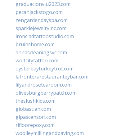
graduacionviu2023.com
pecanjackstogo.com
zengardendayspa.com
sparklejewelryinc.com
ironcladtattoostudio.com
bruinshome.com
annascleaningsvc.com
wolfcitytattoo.com
oysterbayturkeytrot.com
lafronterarestauranteybar.com
lilyandrosetearoom.com
olivesburgberrypatch.com
theslushkids.com
giobastian.com
glpascensori.com
rifloorepoxy.com
woolleymillingandpaving.com