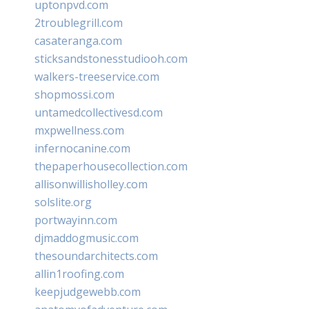
uptonpvd.com
2troublegrill.com
casateranga.com
sticksandstonesstudiooh.com
walkers-treeservice.com
shopmossi.com
untamedcollectivesd.com
mxpwellness.com
infernocanine.com
thepaperhousecollection.com
allisonwillisholley.com
solslite.org
portwayinn.com
djmaddogmusic.com
thesoundarchitects.com
allin1roofing.com
keepjudgewebb.com