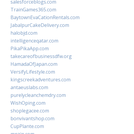
salesforceblogs.com
TrainGames365.com
BaytownEvaCationRentals.com
JabalpurCakeDelivery.com
halobjd.com
intelligenceqatar.com
PikaPikaApp.com
takecareofbusinessdfw.org
HamadaOfJapan.com
VersifyLifestyle.com
kingscreekadventures.com
antaeuslabs.com
purelycleanchemdry.com
WishOping.com
shoplegacee.com
bonvivantshop.com
CupPlante.com