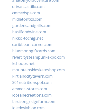
anatomyofadventure.com
drivancastillo.com
cmmedspa.com
midletontkd.com
gardensandgrills.com
basilfoodwine.com
nikko-tochigi.net
caribbean-corner.com
bluemoongiftcards.com
rivercitysteampunkexpo.com
kchoops.net
mountainsideskateshop.com
kirtlandcitytavern.com
301nutritionspot.com
ammos-stores.com
loceanecreations.com
birdsongridgefarm.com
joiedevivblog.com