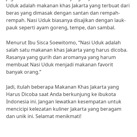
Uduk adalah makanan khas Jakarta yang terbuat dari
beras yang dimasak dengan santan dan rempah-
rempah. Nasi Uduk biasanya disajikan dengan lauk-
pauk seperti ayam goreng, tempe, dan sambal.
Menurut Ibu Sisca Soewitomo, “Nasi Uduk adalah
salah satu makanan khas Jakarta yang harus dicoba.
Rasanya yang gurih dan aromanya yang harum
membuat Nasi Uduk menjadi makanan favorit
banyak orang.”
Jadi, itulah beberapa Makanan Khas Jakarta yang
Harus Dicoba saat Anda berkunjung ke ibukota
Indonesia ini. Jangan lewatkan kesempatan untuk
mencicipi kelezatan kuliner Jakarta yang beragam
dan unik ini. Selamat menikmati!