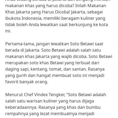
makanan khas yang harus dicoba? Inilah Makanan
Khas Jakarta yang Harus Dicoba! Jakarta, sebagai
ibukota Indonesia, memiliki beragam kuliner yang
tidak boleh Anda lewatkan saat berkunjung ke kota
ini.
Pertama-tama, jangan lewatkan Soto Betawi saat
berada di Jakarta. Soto Betawi adalah salah satu
makanan khas Jakarta yang wajib dicoba. Soto Betawi
merupakan soto khas Betawi yang terbuat dari
daging sapi, kentang, tomat, dan santan. Rasanya
yang gurih dan hangat membuat soto ini menjadi
favorit banyak orang.
Menurut Chef Vindex Tengker, “Soto Betawi adalah
salah satu warisan kuliner yang harus dijaga
keberadaannya. Rasanya yang khas dan bumbu
rempahnya yang lezat membuatnya menjadi