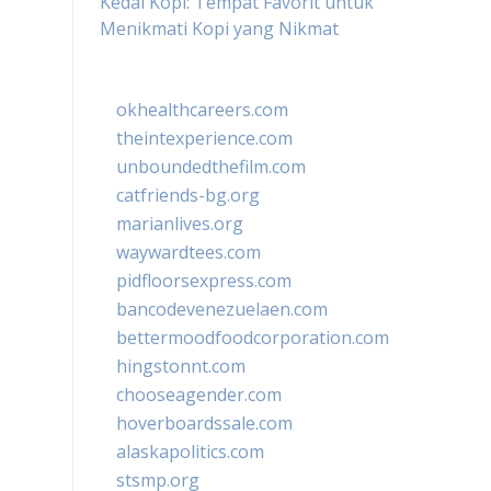
Kedai Kopi: Tempat Favorit untuk
Menikmati Kopi yang Nikmat
okhealthcareers.com
theintexperience.com
unboundedthefilm.com
catfriends-bg.org
marianlives.org
waywardtees.com
pidfloorsexpress.com
bancodevenezuelaen.com
bettermoodfoodcorporation.com
hingstonnt.com
chooseagender.com
hoverboardssale.com
alaskapolitics.com
stsmp.org