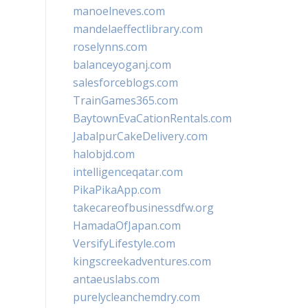
manoelneves.com
mandelaeffectlibrary.com
roselynns.com
balanceyoganj.com
salesforceblogs.com
TrainGames365.com
BaytownEvaCationRentals.com
JabalpurCakeDelivery.com
halobjd.com
intelligenceqatar.com
PikaPikaApp.com
takecareofbusinessdfw.org
HamadaOfJapan.com
VersifyLifestyle.com
kingscreekadventures.com
antaeuslabs.com
purelycleanchemdry.com