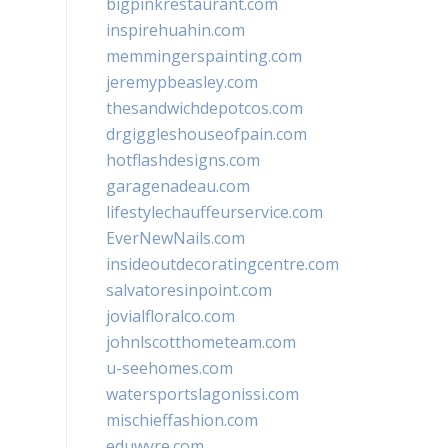
bigpinkrestaurant.com
inspirehuahin.com
memmingerspainting.com
jeremypbeasley.com
thesandwichdepotcos.com
drgiggleshouseofpain.com
hotflashdesigns.com
garagenadeau.com
lifestylechauffeurservice.com
EverNewNails.com
insideoutdecoratingcentre.com
salvatoresinpoint.com
jovialfloralco.com
johnlscotthometeam.com
u-seehomes.com
watersportslagonissi.com
mischieffashion.com
eduwyre.com