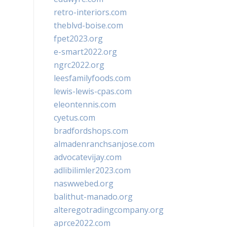
retro-interiors.com
theblvd-boise.com
fpet2023.org
e-smart2022.org
ngrc2022.org
leesfamilyfoods.com
lewis-lewis-cpas.com
eleontennis.com
cyetus.com
bradfordshops.com
almadenranchsanjose.com
advocatevijay.com
adlibilimler2023.com
naswwebed.org
balithut-manado.org
alteregotradingcompany.org
aprce2022.com