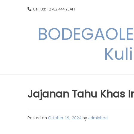
Skip
Call Us: +2782 444 YEAH
to
content
BODEGAOLE 
Kul
Jajanan Tahu Khas I
Posted on
October 19, 2024
by
adminbod