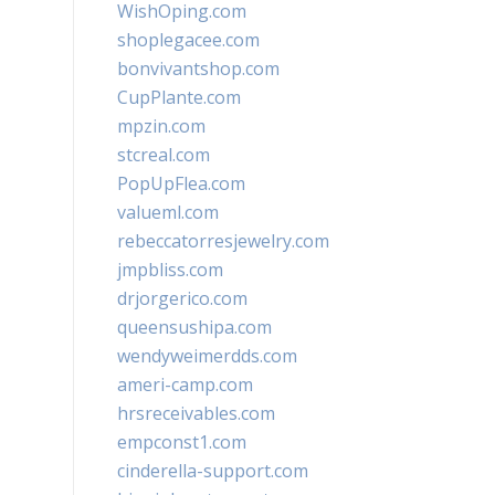
WishOping.com
shoplegacee.com
bonvivantshop.com
CupPlante.com
mpzin.com
stcreal.com
PopUpFlea.com
valueml.com
rebeccatorresjewelry.com
jmpbliss.com
drjorgerico.com
queensushipa.com
wendyweimerdds.com
ameri-camp.com
hrsreceivables.com
empconst1.com
cinderella-support.com