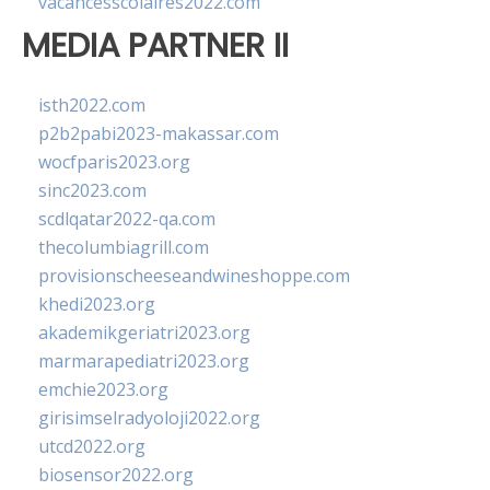
vacancesscolaires2022.com
MEDIA PARTNER II
isth2022.com
p2b2pabi2023-makassar.com
wocfparis2023.org
sinc2023.com
scdlqatar2022-qa.com
thecolumbiagrill.com
provisionscheeseandwineshoppe.com
khedi2023.org
akademikgeriatri2023.org
marmarapediatri2023.org
emchie2023.org
girisimselradyoloji2022.org
utcd2022.org
biosensor2022.org