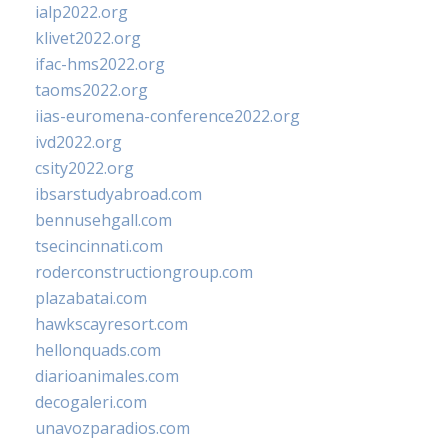
ialp2022.org
klivet2022.org
ifac-hms2022.org
taoms2022.org
iias-euromena-conference2022.org
ivd2022.org
csity2022.org
ibsarstudyabroad.com
bennusehgall.com
tsecincinnati.com
roderconstructiongroup.com
plazabatai.com
hawkscayresort.com
hellonquads.com
diarioanimales.com
decogaleri.com
unavozparadios.com