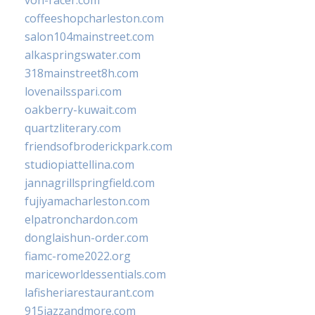
von-racer.com
coffeeshopcharleston.com
salon104mainstreet.com
alkaspringswater.com
318mainstreet8h.com
lovenailsspari.com
oakberry-kuwait.com
quartzliterary.com
friendsofbroderickpark.com
studiopiattellina.com
jannagrillspringfield.com
fujiyamacharleston.com
elpatronchardon.com
donglaishun-order.com
fiamc-rome2022.org
mariceworldessentials.com
lafisheriarestaurant.com
915jazzandmore.com