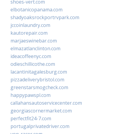
shoes-vert.com
elbotanicopanama.com
shadyoaksrockportrvpark.com
jccoinlaundry.com
kautorepair.com
marjaeswinebar.com
elmazatlanclinton.com
ideacoffeenyc.com
odieschillicothe.com
lacantinitagalesburg.com
pizzadeliverybristol.com
greenstarsmogcheck.com
happypawspl.com
callahansautoservicecenter.com
georgiascornermarket.com
perfectfit24-7.com
portugalprivatedriver.com