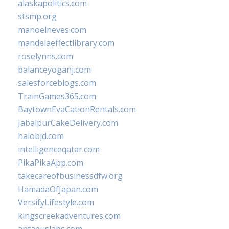
alaskapolitics.com
stsmp.org
manoelneves.com
mandelaeffectlibrary.com
roselynns.com
balanceyoganj.com
salesforceblogs.com
TrainGames365.com
BaytownEvaCationRentals.com
JabalpurCakeDelivery.com
halobjd.com
intelligenceqatar.com
PikaPikaApp.com
takecareofbusinessdfw.org
HamadaOfJapan.com
VersifyLifestyle.com
kingscreekadventures.com