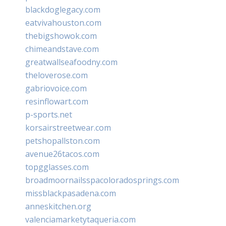
blackdoglegacy.com
eatvivahouston.com
thebigshowok.com
chimeandstave.com
greatwallseafoodny.com
theloverose.com
gabriovoice.com
resinflowart.com
p-sports.net
korsairstreetwear.com
petshopallston.com
avenue26tacos.com
topgglasses.com
broadmoornailsspacoloradosprings.com
missblackpasadena.com
anneskitchen.org
valenciamarketytaqueria.com