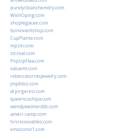
antaeuslabs.com
purelycleanchemdry.com
WishOping.com
shoplegacee.com
bonvivantshop.com
CupPlante.com
mpzin.com
stcreal.com
PopUpFlea.com
valueml.com
rebeccatorresjewelry.com
jmpbliss.com
drjorgerico.com
queensushipa.com
wendyweimerdds.com
ameri-camp.com
hrsreceivables.com
empconst1.com