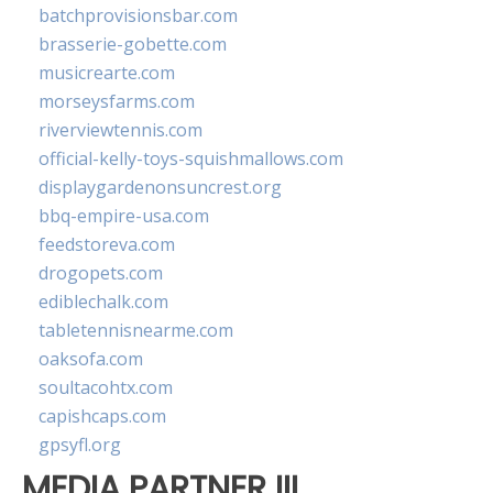
batchprovisionsbar.com
brasserie-gobette.com
musicrearte.com
morseysfarms.com
riverviewtennis.com
official-kelly-toys-squishmallows.com
displaygardenonsuncrest.org
bbq-empire-usa.com
feedstoreva.com
drogopets.com
ediblechalk.com
tabletennisnearme.com
oaksofa.com
soultacohtx.com
capishcaps.com
gpsyfl.org
MEDIA PARTNER III