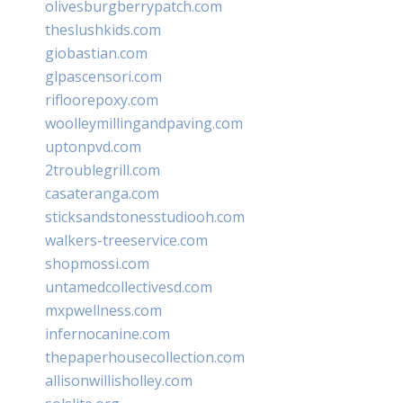
olivesburgberrypatch.com
theslushkids.com
giobastian.com
glpascensori.com
rifloorepoxy.com
woolleymillingandpaving.com
uptonpvd.com
2troublegrill.com
casateranga.com
sticksandstonesstudiooh.com
walkers-treeservice.com
shopmossi.com
untamedcollectivesd.com
mxpwellness.com
infernocanine.com
thepaperhousecollection.com
allisonwillisholley.com