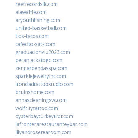
reefrecordsllc.com
alawaffle.com
aryouthfishing.com
united-basketball.com
tios-tacos.com
cafecito-satx.com
graduacionviu2023.com
pecanjackstogo.com
zengardendayspa.com
sparklejewelryinc.com
ironcladtattoostudio.com
bruinshome.com
annascleaningsvc.com
wolfcitytattoo.com
oysterbayturkeytrot.com
lafronterarestauranteybar.com
lilyandrosetearoom.com