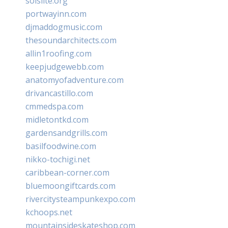
solslite.org
portwayinn.com
djmaddogmusic.com
thesoundarchitects.com
allin1roofing.com
keepjudgewebb.com
anatomyofadventure.com
drivancastillo.com
cmmedspa.com
midletontkd.com
gardensandgrills.com
basilfoodwine.com
nikko-tochigi.net
caribbean-corner.com
bluemoongiftcards.com
rivercitysteampunkexpo.com
kchoops.net
mountainsideskateshop.com