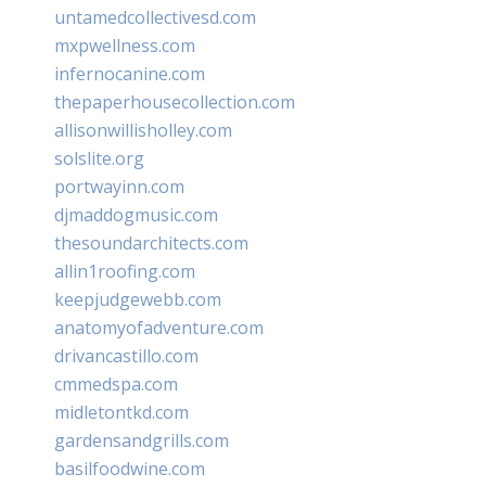
untamedcollectivesd.com
mxpwellness.com
infernocanine.com
thepaperhousecollection.com
allisonwillisholley.com
solslite.org
portwayinn.com
djmaddogmusic.com
thesoundarchitects.com
allin1roofing.com
keepjudgewebb.com
anatomyofadventure.com
drivancastillo.com
cmmedspa.com
midletontkd.com
gardensandgrills.com
basilfoodwine.com