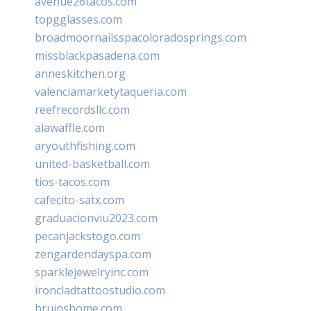
avenue26tacos.com
topgglasses.com
broadmoornailsspacoloradosprings.com
missblackpasadena.com
anneskitchen.org
valenciamarketytaqueria.com
reefrecordsllc.com
alawaffle.com
aryouthfishing.com
united-basketball.com
tios-tacos.com
cafecito-satx.com
graduacionviu2023.com
pecanjackstogo.com
zengardendayspa.com
sparklejewelryinc.com
ironcladtattoostudio.com
bruinshome.com