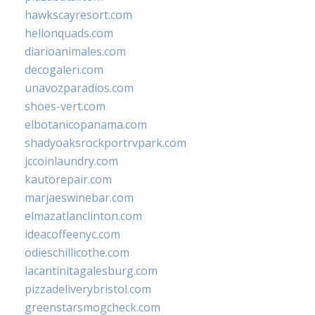
hawkscayresort.com
hellonquads.com
diarioanimales.com
decogaleri.com
unavozparadios.com
shoes-vert.com
elbotanicopanama.com
shadyoaksrockportrvpark.com
jccoinlaundry.com
kautorepair.com
marjaeswinebar.com
elmazatlanclinton.com
ideacoffeenyc.com
odieschillicothe.com
lacantinitagalesburg.com
pizzadeliverybristol.com
greenstarsmogcheck.com