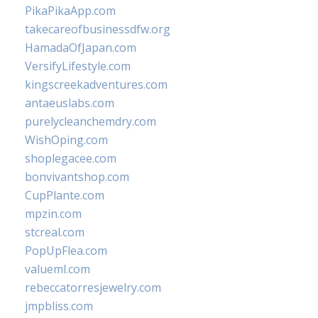
PikaPikaApp.com
takecareofbusinessdfw.org
HamadaOfJapan.com
VersifyLifestyle.com
kingscreekadventures.com
antaeuslabs.com
purelycleanchemdry.com
WishOping.com
shoplegacee.com
bonvivantshop.com
CupPlante.com
mpzin.com
stcreal.com
PopUpFlea.com
valueml.com
rebeccatorresjewelry.com
jmpbliss.com