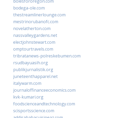
bolesfororegon.com
bodega-ole.com
thestreamlinerlounge.com
mestrinorubanofc.com
novelatherton.com
nassvalleygardens.net
electjohnstewart.com
omptourtravels.com
tribratanews-polreskebumen.com
rsudbayuasih.org
publikjurnalistik.org
juneteenthapparel.net
italywarm.com
journaloffinanceeconomics.com
kvk-kumari.org
foodscienceandtechnology.com
scisportsscience.com
addisababacuisineaz.com