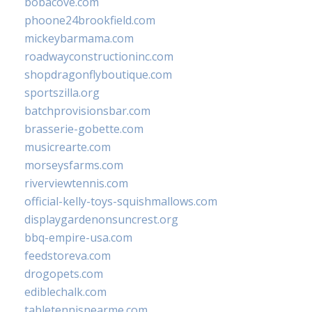
bobacove.com
phoone24brookfield.com
mickeybarmama.com
roadwayconstructioninc.com
shopdragonflyboutique.com
sportszilla.org
batchprovisionsbar.com
brasserie-gobette.com
musicrearte.com
morseysfarms.com
riverviewtennis.com
official-kelly-toys-squishmallows.com
displaygardenonsuncrest.org
bbq-empire-usa.com
feedstoreva.com
drogopets.com
ediblechalk.com
tabletennisnearme.com