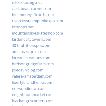
nikko-tochigi.net
caribbean-corner.com
bluemoongiftcards.com
rivercitysteampunkexpo.com
kchoops.net
mountainsideskateshop.com
kirtlandcitytavern.com
301nutritionspot.com
ammos-stores.com
loceanecreations.com
birdsongridgefarm.com
joiedevivblog.com
valera-amsterdam.com
libertybrandhemp.com
norwoodinnwi.com
neighboursmarket.com
blackanguscareers.com