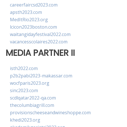
careerfaircsd2023.com
apsth2023.com
MedItRio2023.org
lcicon2023boston.com
waitangidayfestival2022.com
vacancesscolaires2022.com
MEDIA PARTNER II
isth2022.com
p2b2pabi2023-makassar.com
wocfparis2023.org
sinc2023.com
scdlqatar2022-qa.com
thecolumbiagrill.com
provisionscheeseandwineshoppe.com
khedi2023.org