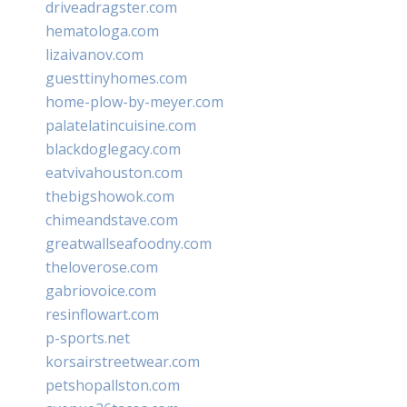
driveadragster.com
hematologa.com
lizaivanov.com
guesttinyhomes.com
home-plow-by-meyer.com
palatelatincuisine.com
blackdoglegacy.com
eatvivahouston.com
thebigshowok.com
chimeandstave.com
greatwallseafoodny.com
theloverose.com
gabriovoice.com
resinflowart.com
p-sports.net
korsairstreetwear.com
petshopallston.com