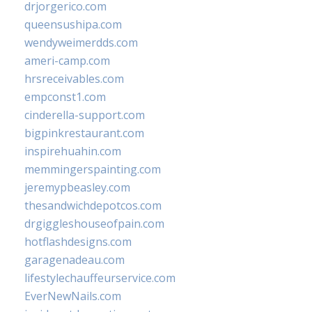
drjorgerico.com
queensushipa.com
wendyweimerdds.com
ameri-camp.com
hrsreceivables.com
empconst1.com
cinderella-support.com
bigpinkrestaurant.com
inspirehuahin.com
memmingerspainting.com
jeremypbeasley.com
thesandwichdepotcos.com
drgiggleshouseofpain.com
hotflashdesigns.com
garagenadeau.com
lifestylechauffeurservice.com
EverNewNails.com