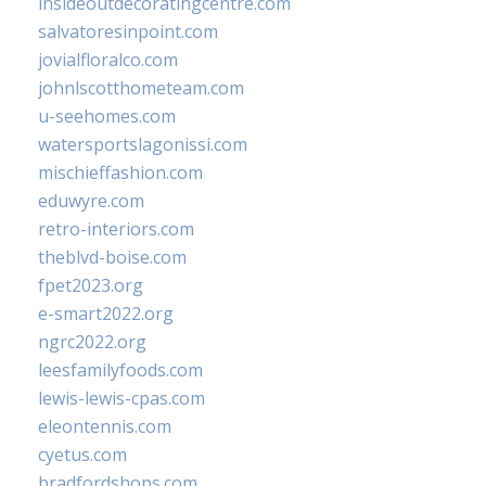
insideoutdecoratingcentre.com
salvatoresinpoint.com
jovialfloralco.com
johnlscotthometeam.com
u-seehomes.com
watersportslagonissi.com
mischieffashion.com
eduwyre.com
retro-interiors.com
theblvd-boise.com
fpet2023.org
e-smart2022.org
ngrc2022.org
leesfamilyfoods.com
lewis-lewis-cpas.com
eleontennis.com
cyetus.com
bradfordshops.com