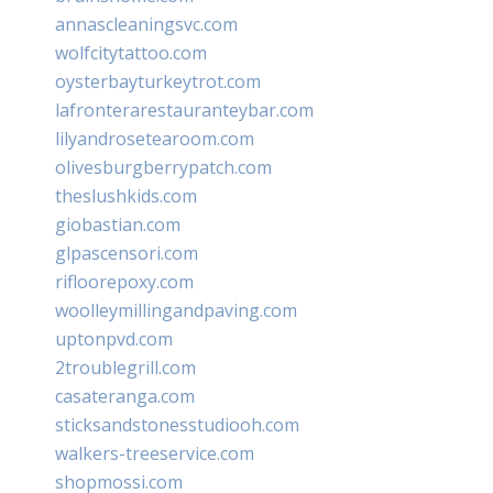
annascleaningsvc.com
wolfcitytattoo.com
oysterbayturkeytrot.com
lafronterarestauranteybar.com
lilyandrosetearoom.com
olivesburgberrypatch.com
theslushkids.com
giobastian.com
glpascensori.com
rifloorepoxy.com
woolleymillingandpaving.com
uptonpvd.com
2troublegrill.com
casateranga.com
sticksandstonesstudiooh.com
walkers-treeservice.com
shopmossi.com