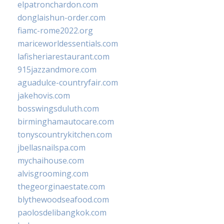
elpatronchardon.com
donglaishun-order.com
fiamc-rome2022.org
mariceworldessentials.com
lafisheriarestaurant.com
915jazzandmore.com
aguadulce-countryfair.com
jakehovis.com
bosswingsduluth.com
birminghamautocare.com
tonyscountrykitchen.com
jbellasnailspa.com
mychaihouse.com
alvisgrooming.com
thegeorginaestate.com
blythewoodseafood.com
paolosdelibangkok.com