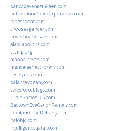
bancodevenezuelaen.com
bettermoodfoodcorporation.com
hingstonnt.com
chooseagender.com
hoverboardssale.com
alaskapolitics.com
stsmp.org
manoelneves.com
mandelaeffectlibrary.com
roselynns.com
balanceyoganj.com
salesforceblogs.com
TrainGames365.com
BaytownEvaCationRentals.com
JabalpurCakeDelivery.com
halobjd.com
intelligenceqatar.com