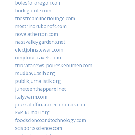
bolesfororegon.com
bodega-ole.com
thestreamlinerlounge.com
mestrinorubanofc.com
novelatherton.com
nassvalleygardens.net
electjohnstewart.com
omptourtravels.com
tribratanews-polreskebumen.com
rsudbayuasih.org
publikjurnalistik.org
juneteenthapparel.net
italywarm.com
journaloffinanceeconomics.com
kvk-kumari.org
foodscienceandtechnology.com
scisportsscience.com