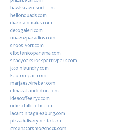
plazabatai.com
hawkscayresort.com
hellonquads.com
diarioanimales.com
decogaleri.com
unavozparadios.com
shoes-vert.com
elbotanicopanama.com
shadyoaksrockportrvpark.com
jccoinlaundry.com
kautorepair.com
marjaeswinebar.com
elmazatlanclinton.com
ideacoffeenyc.com
odieschillicothe.com
lacantinitagalesburg.com
pizzadeliverybristol.com
greenstarsmogcheck.com