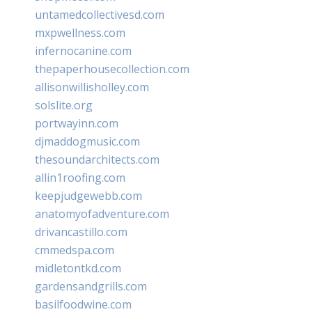
untamedcollectivesd.com
mxpwellness.com
infernocanine.com
thepaperhousecollection.com
allisonwillisholley.com
solslite.org
portwayinn.com
djmaddogmusic.com
thesoundarchitects.com
allin1roofing.com
keepjudgewebb.com
anatomyofadventure.com
drivancastillo.com
cmmedspa.com
midletontkd.com
gardensandgrills.com
basilfoodwine.com