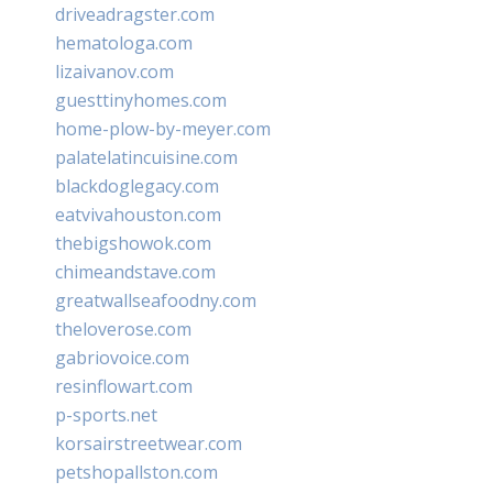
driveadragster.com
hematologa.com
lizaivanov.com
guesttinyhomes.com
home-plow-by-meyer.com
palatelatincuisine.com
blackdoglegacy.com
eatvivahouston.com
thebigshowok.com
chimeandstave.com
greatwallseafoodny.com
theloverose.com
gabriovoice.com
resinflowart.com
p-sports.net
korsairstreetwear.com
petshopallston.com