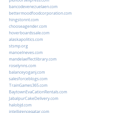
pidfloorsexpress.com
bancodevenezuelaen.com
bettermoodfoodcorporation.com
hingstonnt.com
chooseagender.com
hoverboardssale.com
alaskapolitics.com
stsmp.org
manoelneves.com
mandelaeffectlibrary.com
roselynns.com
balanceyoganj.com
salesforceblogs.com
TrainGames365.com
BaytownEvaCationRentals.com
JabalpurCakeDelivery.com
halobjd.com
intelligenceqatar.com