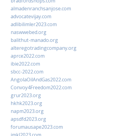
bradfordshops.com
almadenranchsanjose.com
advocatevijay.com
adlibilimler2023.com
naswwebed.org
balithut-manado.org
alteregotradingcompany.org
aprce2022.com
ibie2022.com
sbcc-2022.com
AngolaOilAndGas2022.com
Convoy4Freedom2022.com
grur2023.org
hkhk2023.org
napm2023.org
apsdfd2023.org
forumausape2023.com
imkl2023.com