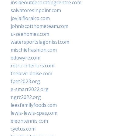
insideoutdecoratingcentre.com
salvatoresinpoint.com
jovialfloralco.com
johnlscotthometeam.com
u-seehomes.com
watersportslagonissi.com
mischieffashion.com
eduwyre.com
retro-interiors.com
theblvd-boise.com
fpet2023.org
e-smart2022.org
ngrc2022.org
leesfamilyfoods.com
lewis-lewis-cpas.com
eleontennis.com
cyetus.com