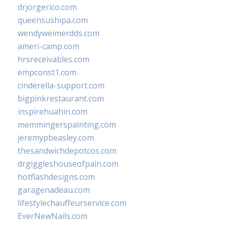
drjorgerico.com
queensushipa.com
wendyweimerdds.com
ameri-camp.com
hrsreceivables.com
empconst1.com
cinderella-support.com
bigpinkrestaurant.com
inspirehuahin.com
memmingerspainting.com
jeremypbeasley.com
thesandwichdepotcos.com
drgiggleshouseofpain.com
hotflashdesigns.com
garagenadeau.com
lifestylechauffeurservice.com
EverNewNails.com