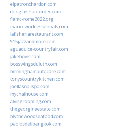
elpatronchardon.com
donglaishun-order.com
fiamc-rome2022.org
mariceworldessentials.com
lafisheriarestaurant.com
915jazzandmore.com
aguadulce-countryfair.com
jakehovis.com
bosswingsduluth.com
birminghamautocare.com
tonyscountrykitchen.com
jbellasnailspa.com
mychaihouse.com
alvisgrooming.com
thegeorginaestate.com
blythewoodseafood.com
paolosdelibangkok.com