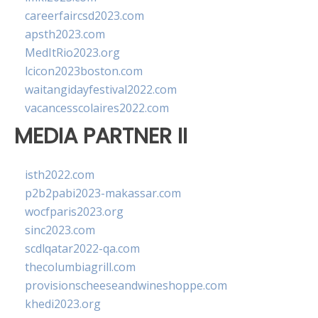
careerfaircsd2023.com
apsth2023.com
MedItRio2023.org
lcicon2023boston.com
waitangidayfestival2022.com
vacancesscolaires2022.com
MEDIA PARTNER II
isth2022.com
p2b2pabi2023-makassar.com
wocfparis2023.org
sinc2023.com
scdlqatar2022-qa.com
thecolumbiagrill.com
provisionscheeseandwineshoppe.com
khedi2023.org