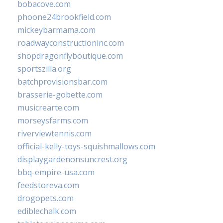
bobacove.com
phoone24brookfield.com
mickeybarmama.com
roadwayconstructioninc.com
shopdragonflyboutique.com
sportszilla.org
batchprovisionsbar.com
brasserie-gobette.com
musicrearte.com
morseysfarms.com
riverviewtennis.com
official-kelly-toys-squishmallows.com
displaygardenonsuncrest.org
bbq-empire-usa.com
feedstoreva.com
drogopets.com
ediblechalk.com