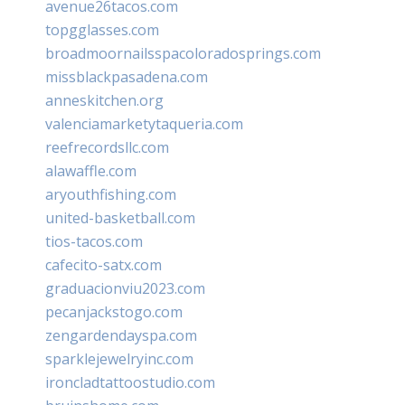
avenue26tacos.com
topgglasses.com
broadmoornailsspacoloradosprings.com
missblackpasadena.com
anneskitchen.org
valenciamarketytaqueria.com
reefrecordsllc.com
alawaffle.com
aryouthfishing.com
united-basketball.com
tios-tacos.com
cafecito-satx.com
graduacionviu2023.com
pecanjackstogo.com
zengardendayspa.com
sparklejewelryinc.com
ironcladtattoostudio.com