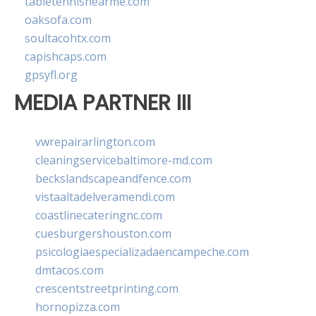
tabletennisnearme.com
oaksofa.com
soultacohtx.com
capishcaps.com
gpsyfl.org
MEDIA PARTNER III
vwrepairarlington.com
cleaningservicebaltimore-md.com
beckslandscapeandfence.com
vistaaltadelveramendi.com
coastlinecateringnc.com
cuesburgershouston.com
psicologiaespecializadaencampeche.com
dmtacos.com
crescentstreetprinting.com
hornopizza.com