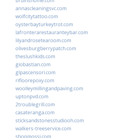
bruinshome.com
annascleaningsvc.com
wolfcitytattoo.com
oysterbayturkeytrot.com
lafronterarestauranteybar.com
lilyandrosetearoom.com
olivesburgberrypatch.com
theslushkids.com
giobastian.com
glpascensori.com
rifloorepoxy.com
woolleymillingandpaving.com
uptonpvd.com
2troublegrill.com
casateranga.com
sticksandstonesstudiooh.com
walkers-treeservice.com
shopmossi.com