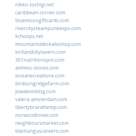
nikko-tochigi.net
caribbean-corner.com
bluemoongiftcards.com
rivercitysteampunkexpo.com
kchoops.net
mountainsideskateshop.com
kirtlandcitytavern.com
301nutritionspot.com
ammos-stores.com
loceanecreations.com
birdsongridgefarm.com
joiedevivblog.com
valera-amsterdam.com
libertybrandhemp.com
norwoodinnwi.com
neighboursmarket.com
blackanguscareers.com