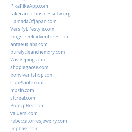
PikaPikaApp.com
takecareofbusinessdfw.org
HamadaOfJapan.com
VersifyLifestyle.com
kingscreekadventures.com
antaeuslabs.com
purelycleanchemdry.com
WishOping.com
shoplegacee.com
bonvivantshop.com
CupPlante.com
mpzin.com
stcreal.com
PopUpFlea.com
valueml.com
rebeccatorresjewelry.com
jmpbliss.com