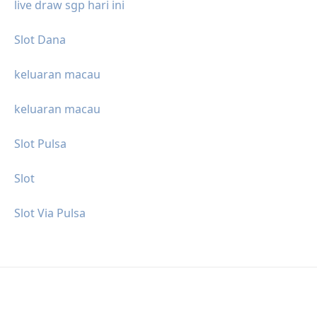
live draw sgp hari ini
Slot Dana
keluaran macau
keluaran macau
Slot Pulsa
Slot
Slot Via Pulsa