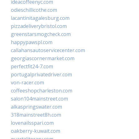
ideacoffeenyc.com
odieschillicothe.com
lacantinitagalesburg.com
pizzadeliverybristol.com
greenstarsmogcheck.com
happypawspl.com
callahansautoservicecenter.com
georgiascornermarket.com
perfectfit24-7.com
portugalprivatedriver.com
von-racer.com
coffeeshopcharleston.com
salon104mainstreet.com
alkaspringswater.com
318mainstreet8h.com
lovenailsspari.com
oakberry-kuwait.com