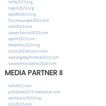
hkhk2023.org
napm2023.org
apsdfd2023.org
forumausape2023.com
imkl2023.com
careerfaircsd2023.com
apsth2023.com
MedItRio2023.org
lcicon2023boston.com
waitangidayfestival2022.com
vacancesscolaires2022.com
MEDIA PARTNER II
isth2022.com
p2b2pabi2023-makassar.com
wocfparis2023.org
sinc2023.com