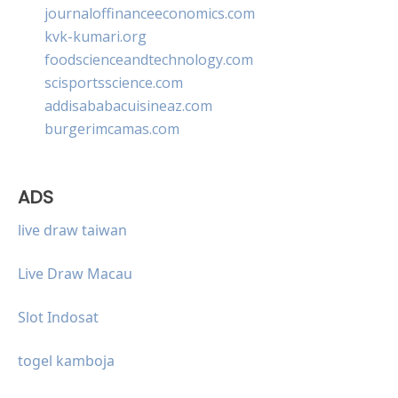
journaloffinanceeconomics.com
kvk-kumari.org
foodscienceandtechnology.com
scisportsscience.com
addisababacuisineaz.com
burgerimcamas.com
ADS
live draw taiwan
Live Draw Macau
Slot Indosat
togel kamboja