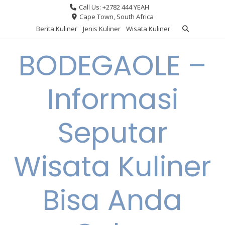
Skip
Call Us: +2782 444 YEAH
to
Cape Town, South Africa
content
Berita Kuliner
Jenis Kuliner
Wisata Kuliner
BODEGAOLE –
Informasi
Seputar
Wisata Kuliner
Bisa Anda