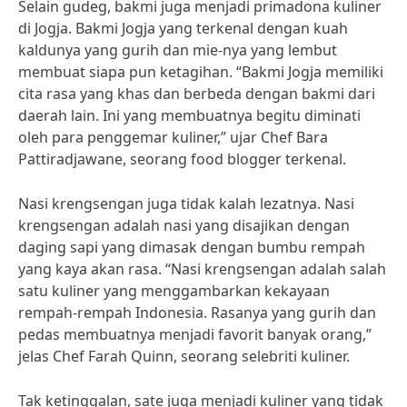
Selain gudeg, bakmi juga menjadi primadona kuliner
di Jogja. Bakmi Jogja yang terkenal dengan kuah
kaldunya yang gurih dan mie-nya yang lembut
membuat siapa pun ketagihan. “Bakmi Jogja memiliki
cita rasa yang khas dan berbeda dengan bakmi dari
daerah lain. Ini yang membuatnya begitu diminati
oleh para penggemar kuliner,” ujar Chef Bara
Pattiradjawane, seorang food blogger terkenal.
Nasi krengsengan juga tidak kalah lezatnya. Nasi
krengsengan adalah nasi yang disajikan dengan
daging sapi yang dimasak dengan bumbu rempah
yang kaya akan rasa. “Nasi krengsengan adalah salah
satu kuliner yang menggambarkan kekayaan
rempah-rempah Indonesia. Rasanya yang gurih dan
pedas membuatnya menjadi favorit banyak orang,”
jelas Chef Farah Quinn, seorang selebriti kuliner.
Tak ketinggalan, sate juga menjadi kuliner yang tidak