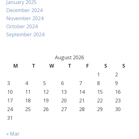
January 2025
December 2024
November 2024
October 2024
September 2024
August 2026
M
T
W
T
F
S
S
1
2
3
4
5
6
7
8
9
10
11
12
13
14
15
16
17
18
19
20
21
22
23
24
25
26
27
28
29
30
31
« Mar