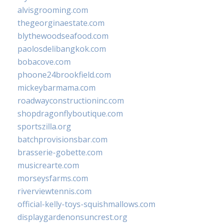
alvisgrooming.com
thegeorginaestate.com
blythewoodseafood.com
paolosdelibangkok.com
bobacove.com
phoone24brookfield.com
mickeybarmama.com
roadwayconstructioninc.com
shopdragonflyboutique.com
sportszilla.org
batchprovisionsbar.com
brasserie-gobette.com
musicrearte.com
morseysfarms.com
riverviewtennis.com
official-kelly-toys-squishmallows.com
displaygardenonsuncrest.org