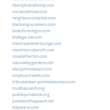
libertybrandhemp.com
norwoodinnwi.com
neighboursmarket.com
blackanguscareers.com
bolesfororegon.com
bodega-ole.com
thestreamlinerlounge.com
mestrinorubanofc.com
novelatherton.com
nassvalleygardens.net
electjohnstewart.com
omptourtravels.com
tribratanews-polreskebumen.com
rsudbayuasih.org
publikjurnalistik.org
juneteenthapparel.net
italywarm.com