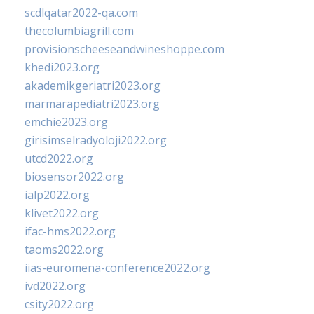
scdlqatar2022-qa.com
thecolumbiagrill.com
provisionscheeseandwineshoppe.com
khedi2023.org
akademikgeriatri2023.org
marmarapediatri2023.org
emchie2023.org
girisimselradyoloji2022.org
utcd2022.org
biosensor2022.org
ialp2022.org
klivet2022.org
ifac-hms2022.org
taoms2022.org
iias-euromena-conference2022.org
ivd2022.org
csity2022.org