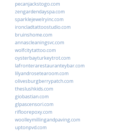
pecanjackstogo.com
zengardendayspa.com
sparklejewelryinc.com
ironcladtattoostudio.com
bruinshome.com
annascleaningsvc.com
wolfcitytattoo.com
oysterbayturkeytrot.com
lafronterarestauranteybar.com
lilyandrosetearoom.com
olivesburgberrypatch.com
theslushkids.com
giobastian.com
glpascensori.com
rifloorepoxy.com
woolleymillingandpaving.com
uptonpvd.com