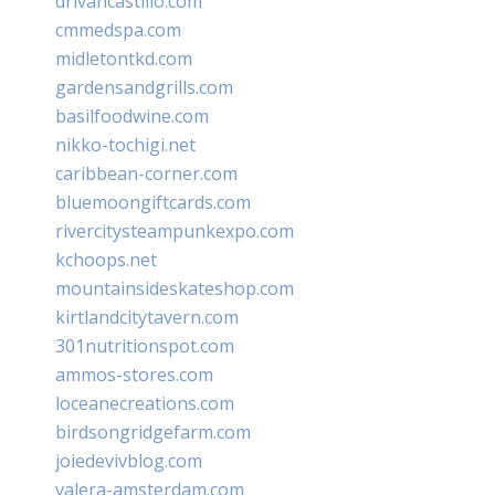
drivancastillo.com
cmmedspa.com
midletontkd.com
gardensandgrills.com
basilfoodwine.com
nikko-tochigi.net
caribbean-corner.com
bluemoongiftcards.com
rivercitysteampunkexpo.com
kchoops.net
mountainsideskateshop.com
kirtlandcitytavern.com
301nutritionspot.com
ammos-stores.com
loceanecreations.com
birdsongridgefarm.com
joiedevivblog.com
valera-amsterdam.com