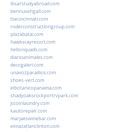
ibsarstudyabroad.com
bennusehgall.com
tsecincinnati.com
roderconstructiongroup.com
plazabatai.com
hawkscayresort.com
hellonquads.com
diarioanimales.com
decogaleri.com
unavozparadios.com
shoes-vert.com
elbotanicopanama.com
shadyoaksrockportrvpark.com
jccoinlaundry.com
kautorepair.com
marjaeswinebar.com
elmazatlanclinton.com