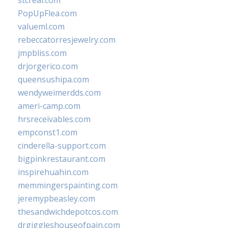
stcreal.com
PopUpFlea.com
valueml.com
rebeccatorresjewelry.com
jmpbliss.com
drjorgerico.com
queensushipa.com
wendyweimerdds.com
ameri-camp.com
hrsreceivables.com
empconst1.com
cinderella-support.com
bigpinkrestaurant.com
inspirehuahin.com
memmingerspainting.com
jeremypbeasley.com
thesandwichdepotcos.com
drgiggleshouseofpain.com