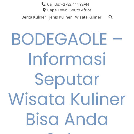
Skip
Call Us: +2782 444 YEAH
to
Cape Town, South Africa
content
Berita Kuliner
Jenis Kuliner
Wisata Kuliner
BODEGAOLE –
Informasi
Seputar
Wisata Kuliner
Bisa Anda