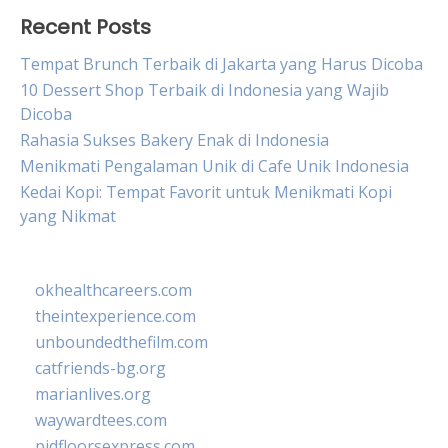
Recent Posts
Tempat Brunch Terbaik di Jakarta yang Harus Dicoba
10 Dessert Shop Terbaik di Indonesia yang Wajib
Dicoba
Rahasia Sukses Bakery Enak di Indonesia
Menikmati Pengalaman Unik di Cafe Unik Indonesia
Kedai Kopi: Tempat Favorit untuk Menikmati Kopi
yang Nikmat
okhealthcareers.com
theintexperience.com
unboundedthefilm.com
catfriends-bg.org
marianlives.org
waywardtees.com
pidfloorsexpress.com