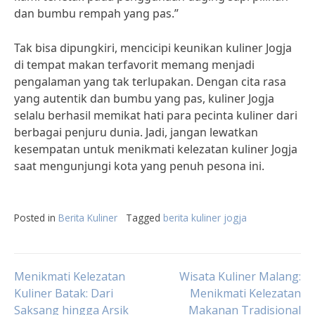
dan bumbu rempah yang pas.”
Tak bisa dipungkiri, mencicipi keunikan kuliner Jogja
di tempat makan terfavorit memang menjadi
pengalaman yang tak terlupakan. Dengan cita rasa
yang autentik dan bumbu yang pas, kuliner Jogja
selalu berhasil memikat hati para pecinta kuliner dari
berbagai penjuru dunia. Jadi, jangan lewatkan
kesempatan untuk menikmati kelezatan kuliner Jogja
saat mengunjungi kota yang penuh pesona ini.
Posted in
Berita Kuliner
Tagged
berita kuliner jogja
Post
Menikmati Kelezatan
Wisata Kuliner Malang:
Kuliner Batak: Dari
Menikmati Kelezatan
Saksang hingga Arsik
Makanan Tradisional