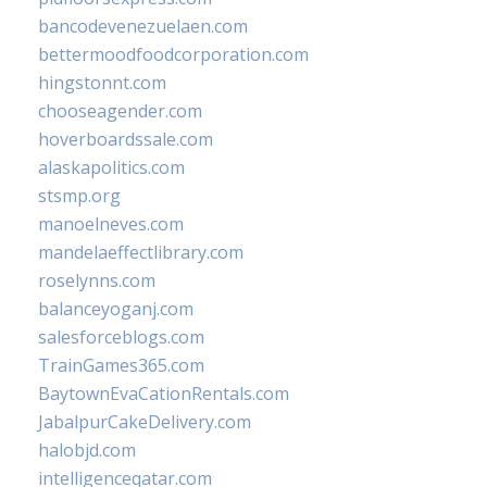
bancodevenezuelaen.com
bettermoodfoodcorporation.com
hingstonnt.com
chooseagender.com
hoverboardssale.com
alaskapolitics.com
stsmp.org
manoelneves.com
mandelaeffectlibrary.com
roselynns.com
balanceyoganj.com
salesforceblogs.com
TrainGames365.com
BaytownEvaCationRentals.com
JabalpurCakeDelivery.com
halobjd.com
intelligenceqatar.com