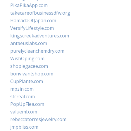
PikaPikaApp.com
takecareofbusinessdfw.org
HamadaOfJapan.com
VersifyLifestyle.com
kingscreekadventures.com
antaeuslabs.com
purelycleanchemdry.com
WishOping.com
shoplegacee.com
bonvivantshop.com
CupPlante.com
mpzin.com
stcreal.com
PopUpFlea.com
valueml.com
rebeccatorresjewelry.com
jmpbliss.com