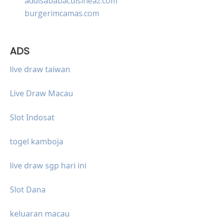
addisababacuisineaz.com
burgerimcamas.com
ADS
live draw taiwan
Live Draw Macau
Slot Indosat
togel kamboja
live draw sgp hari ini
Slot Dana
keluaran macau