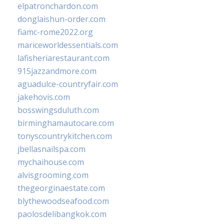
elpatronchardon.com
donglaishun-order.com
fiamc-rome2022.org
mariceworldessentials.com
lafisheriarestaurant.com
915jazzandmore.com
aguadulce-countryfair.com
jakehovis.com
bosswingsduluth.com
birminghamautocare.com
tonyscountrykitchen.com
jbellasnailspa.com
mychaihouse.com
alvisgrooming.com
thegeorginaestate.com
blythewoodseafood.com
paolosdelibangkok.com