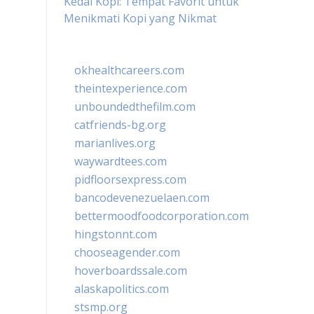
Kedai Kopi: Tempat Favorit untuk
Menikmati Kopi yang Nikmat
okhealthcareers.com
theintexperience.com
unboundedthefilm.com
catfriends-bg.org
marianlives.org
waywardtees.com
pidfloorsexpress.com
bancodevenezuelaen.com
bettermoodfoodcorporation.com
hingstonnt.com
chooseagender.com
hoverboardssale.com
alaskapolitics.com
stsmp.org