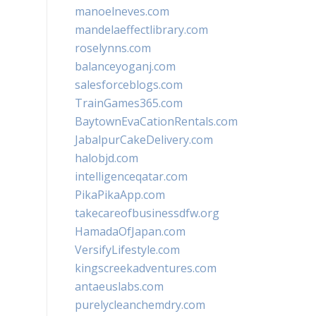
manoelneves.com
mandelaeffectlibrary.com
roselynns.com
balanceyoganj.com
salesforceblogs.com
TrainGames365.com
BaytownEvaCationRentals.com
JabalpurCakeDelivery.com
halobjd.com
intelligenceqatar.com
PikaPikaApp.com
takecareofbusinessdfw.org
HamadaOfJapan.com
VersifyLifestyle.com
kingscreekadventures.com
antaeuslabs.com
purelycleanchemdry.com