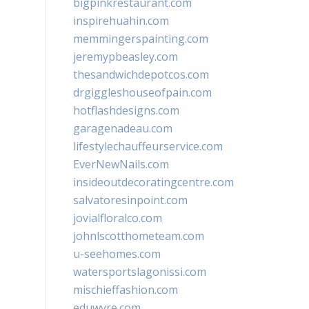
bigpinkrestaurant.com
inspirehuahin.com
memmingerspainting.com
jeremypbeasley.com
thesandwichdepotcos.com
drgiggleshouseofpain.com
hotflashdesigns.com
garagenadeau.com
lifestylechauffeurservice.com
EverNewNails.com
insideoutdecoratingcentre.com
salvatoresinpoint.com
jovialfloralco.com
johnlscotthometeam.com
u-seehomes.com
watersportslagonissi.com
mischieffashion.com
eduwyre.com