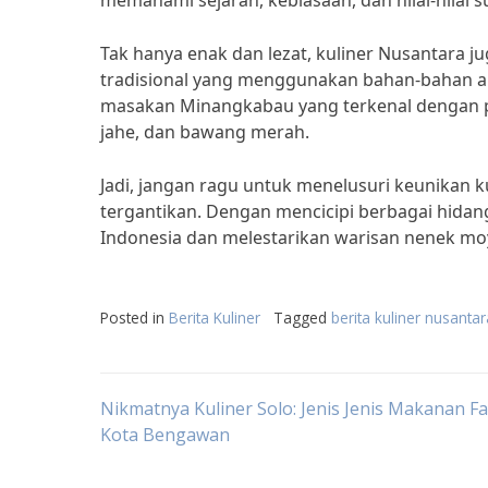
memahami sejarah, kebiasaan, dan nilai-nilai s
Tak hanya enak dan lezat, kuliner Nusantara j
tradisional yang menggunakan bahan-bahan al
masakan Minangkabau yang terkenal dengan 
jahe, dan bawang merah.
Jadi, jangan ragu untuk menelusuri keunikan 
tergantikan. Dengan mencicipi berbagai hidang
Indonesia dan melestarikan warisan nenek mo
Posted in
Berita Kuliner
Tagged
berita kuliner nusantar
Post
Nikmatnya Kuliner Solo: Jenis Jenis Makanan Fav
Kota Bengawan
navigation