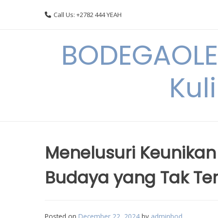
Skip
Call Us: +2782 444 YEAH
to
content
BODEGAOLE 
Kul
Menelusuri Keunikan
Budaya yang Tak Te
Posted on
December 22, 2024
by
adminbod