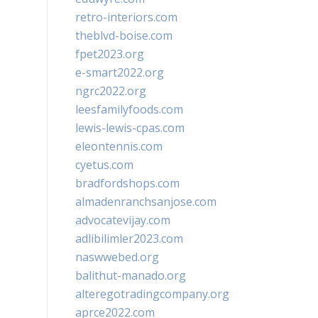
retro-interiors.com
theblvd-boise.com
fpet2023.org
e-smart2022.org
ngrc2022.org
leesfamilyfoods.com
lewis-lewis-cpas.com
eleontennis.com
cyetus.com
bradfordshops.com
almadenranchsanjose.com
advocatevijay.com
adlibilimler2023.com
naswwebed.org
balithut-manado.org
alteregotradingcompany.org
aprce2022.com