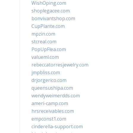
WishOping.com
shoplegacee.com
bonvivantshop.com
CupPlante.com
mpzin.com
stcreal.com
PopUpFlea.com
valueml.com
rebeccatorresjewelry.com
jmpbliss.com
drjorgerico.com
queensushipa.com
wendyweimerdds.com
ameri-camp.com
hrsreceivables.com
empconst1.com
cinderella-support.com