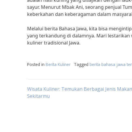
adalah nasi kuning yang disajikan dengan lauk
sayur. Menurut Mbak Ani, seorang penjual Tum
keberkahan dan keberagaman dalam masyarakat
Melalui berita Bahasa Jawa, kita bisa menginti
yang terkandung di dalamnya. Mari lestarikan
kuliner tradisional Jawa.
Posted in
Berita Kuliner
Tagged
berita bahasa jawa ten
Post
Wisata Kuliner: Temukan Berbagai Jenis Makan
Sekitarmu
navigation