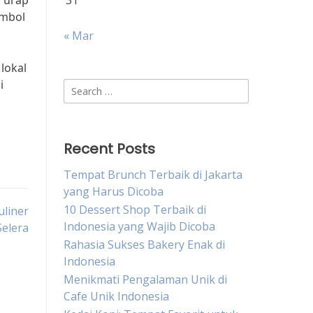
n urap
31
imbol
« Mar
 lokal
i
Search
for:
Recent Posts
Tempat Brunch Terbaik di Jakarta
yang Harus Dicoba
10 Dessert Shop Terbaik di
uliner
Indonesia yang Wajib Dicoba
elera
Rahasia Sukses Bakery Enak di
Indonesia
Menikmati Pengalaman Unik di
Cafe Unik Indonesia