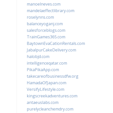
manoelneves.com
mandelaeffectlibrary.com
roselynns.com
balanceyoganj.com
salesforceblogs.com
TrainGames365.com
BaytownEvaCationRentals.com
JabalpurCakeDelivery.com
halobjd.com
intelligenceqatar.com
PikaPikaApp.com
takecareofbusinessdfw.org
HamadaOfJapan.com
VersifyLifestyle.com
kingscreekadventures.com
antaeuslabs.com
purelycleanchemdry.com