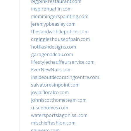
bigpinkrestaurant.com
inspirehuahin.com
memmingerspainting.com
jeremypbeasley.com
thesandwichdepotcos.com
drgiggleshouseofpain.com
hotflashdesigns.com
garagenadeau.com
lifestylechauffeurservice.com
EverNewNails.com
insideoutdecoratingcentre.com
salvatoresinpoint.com
jovialfloralco.com
johnlscotthometeam.com
u-seehomes.com
watersportslagonissi.com
mischieffashion.com
eduwyre.com