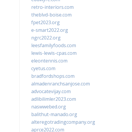
retro-interiors.com
theblvd-boise.com
fpet2023.org
e-smart2022.org
ngrc2022.org
leesfamilyfoods.com
lewis-lewis-cpas.com
eleontennis.com
cyetus.com
bradfordshops.com
almadenranchsanjose.com
advocatevijay.com
adlibilimler2023.com
naswwebed.org
balithut-manado.org
alteregotradingcompany.org
aprce2022.com