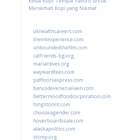
Kedai Kopi: Tempat Favorit untuk
Menikmati Kopi yang Nikmat
okhealthcareers.com
theintexperience.com
unboundedthefilm.com
catfriends-bg.org
marianlives.org
waywardtees.com
pidfloorsexpress.com
bancodevenezuelaen.com
bettermoodfoodcorporation.com
hingstonnt.com
chooseagender.com
hoverboardssale.com
alaskapolitics.com
stsmp.org