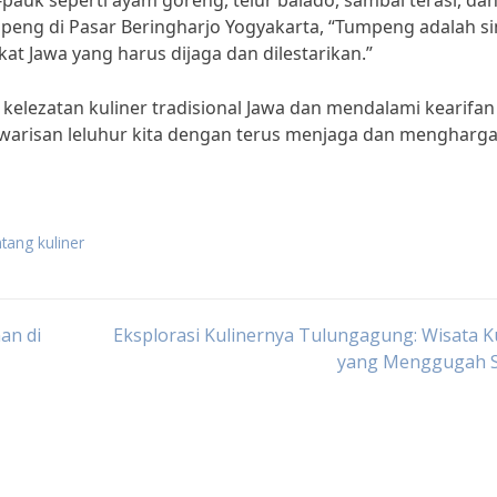
-pauk seperti ayam goreng, telur balado, sambal terasi, da
peng di Pasar Beringharjo Yogyakarta, “Tumpeng adalah s
 Jawa yang harus dijaga dan dilestarikan.”
p kelezatan kuliner tradisional Jawa dan mendalami kearifan
 warisan leluhur kita dengan terus menjaga dan mengharga
tang kuliner
an di
Eksplorasi Kulinernya Tulungagung: Wisata K
yang Menggugah S