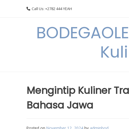
Skip
Call Us: +2782 444 YEAH
to
content
BODEGAOLE 
Kul
Mengintip Kuliner Tr
Bahasa Jawa
Posted on
November 12, 2024
by
adminbod