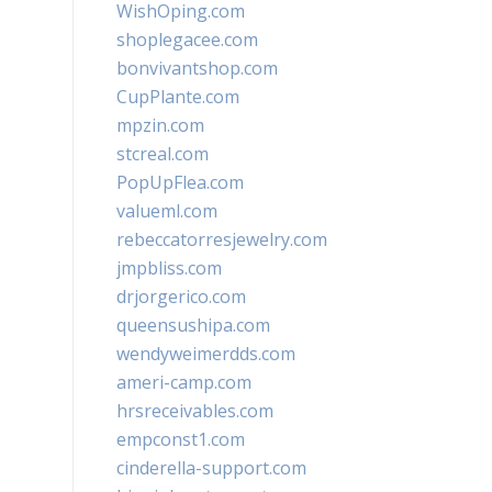
WishOping.com
shoplegacee.com
bonvivantshop.com
CupPlante.com
mpzin.com
stcreal.com
PopUpFlea.com
valueml.com
rebeccatorresjewelry.com
jmpbliss.com
drjorgerico.com
queensushipa.com
wendyweimerdds.com
ameri-camp.com
hrsreceivables.com
empconst1.com
cinderella-support.com