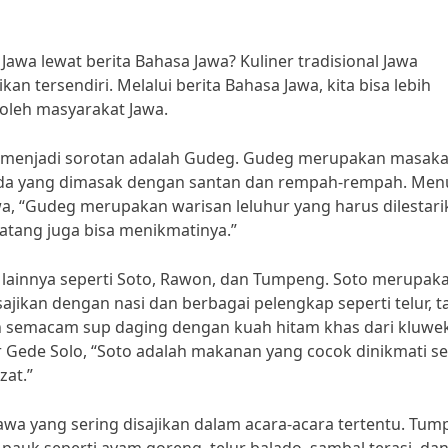
Jawa lewat berita Bahasa Jawa? Kuliner tradisional Jawa
n tersendiri. Melalui berita Bahasa Jawa, kita bisa lebih
oleh masyarakat Jawa.
ing menjadi sorotan adalah Gudeg. Gudeg merupakan masak
uda yang dimasak dengan santan dan rempah-rempah. Men
awa, “Gudeg merupakan warisan leluhur yang harus dilestar
atang juga bisa menikmatinya.”
wa lainnya seperti Soto, Rawon, dan Tumpeng. Soto merupak
jikan dengan nasi dan berbagai pelengkap seperti telur, t
semacam sup daging dengan kuah hitam khas dari kluwek
ar Gede Solo, “Soto adalah makanan yang cocok dinikmati se
zat.”
awa yang sering disajikan dalam acara-acara tertentu. Tu