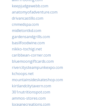
keepjudgewebb.com
anatomyofadventure.com
drivancastillo.com
cmmedspa.com
midletontkd.com
gardensandgrills.com
basilfoodwine.com
nikko-tochigi.net
caribbean-corner.com
bluemoongiftcards.com
rivercitysteampunkexpo.com
kchoops.net
mountainsideskateshop.com
kirtlandcitytavern.com
301nutritionspot.com
ammos-stores.com
loceanecreations.com