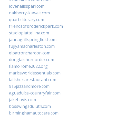
lovenailsspari.com
oakberry-kuwait.com
quartzliterary.com
friendsofbroderickpark.com
studiopiattellina.com
jannagrillspringfield.com
fujiyamacharleston.com
elpatronchardon.com
donglaishun-order.com
fiamc-rome2022.org
mariceworldessentials.com
lafisheriarestaurant.com
915jazzandmore.com
aguadulce-countryfair.com
jakehovis.com
bosswingsduluth.com
birminghamautocare.com