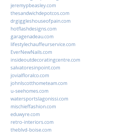
jeremypbeasley.com
thesandwichdepotcos.com
drgiggleshouseofpain.com
hotflashdesigns.com
garagenadeau.com
lifestylechauffeurservice.com
EverNewNails.com
insideoutdecoratingcentre.com
salvatoresinpoint.com
jovialfloralco.com
johnlscotthometeam.com
u-seehomes.com
watersportslagonissi.com
mischieffashion.com
eduwyre.com
retro-interiors.com
theblvd-boise.com