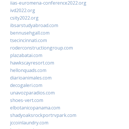
iias-euromena-conference2022.org
ivd2022.org
csity2022.org
ibsarstudyabroad.com
bennusehgall.com
tsecincinnati.com
roderconstructiongroup.com
plazabatai.com
hawkscayresort.com
hellonquads.com
diarioanimales.com
decogaleri.com
unavozparadios.com
shoes-vert.com
elbotanicopanama.com
shadyoaksrockportrvpark.com
jccoinlaundry.com