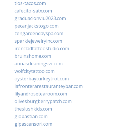
tios-tacos.com
cafecito-satx.com
graduacionviu2023.com
pecanjackstogo.com
zengardendayspa.com
sparklejewelryinc.com
ironcladtattoostudio.com
bruinshome.com
annascleaningsvc.com
wolfcitytattoo.com
oysterbayturkeytrot.com
lafronterarestauranteybar.com
lilyandrosetearoom.com
olivesburgberrypatch.com
theslushkids.com
giobastian.com
glpascensori.com