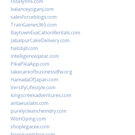
roselynns.com
balanceyoganj.com
salesforceblogs.com
TrainGames365.com
BaytownEvaCationRentals.com
JabalpurCakeDelivery.com
halobjd.com
intelligenceqatar.com
PikaPikaApp.com
takecareofbusinessdfw.org
HamadaOfJapan.com
VersifyLifestyle.com
kingscreekadventures.com
antaeuslabs.com
purelycleanchemdry.com
WishOping.com
shoplegacee.com
bonvivantshop.com