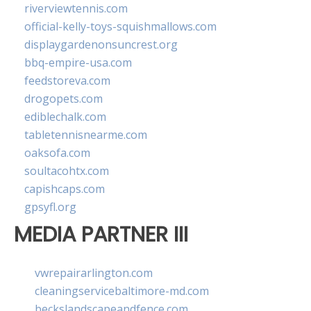
riverviewtennis.com
official-kelly-toys-squishmallows.com
displaygardenonsuncrest.org
bbq-empire-usa.com
feedstoreva.com
drogopets.com
ediblechalk.com
tabletennisnearme.com
oaksofa.com
soultacohtx.com
capishcaps.com
gpsyfl.org
MEDIA PARTNER III
vwrepairarlington.com
cleaningservicebaltimore-md.com
beckslandscapeandfence.com