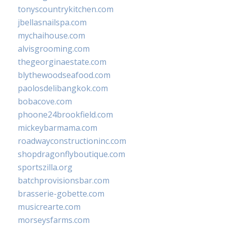
tonyscountrykitchen.com
jbellasnailspa.com
mychaihouse.com
alvisgrooming.com
thegeorginaestate.com
blythewoodseafood.com
paolosdelibangkok.com
bobacove.com
phoone24brookfield.com
mickeybarmama.com
roadwayconstructioninc.com
shopdragonflyboutique.com
sportszilla.org
batchprovisionsbar.com
brasserie-gobette.com
musicrearte.com
morseysfarms.com