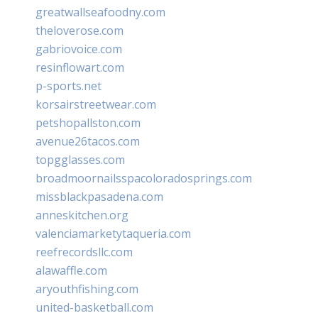
greatwallseafoodny.com
theloverose.com
gabriovoice.com
resinflowart.com
p-sports.net
korsairstreetwear.com
petshopallston.com
avenue26tacos.com
topgglasses.com
broadmoornailsspacoloradosprings.com
missblackpasadena.com
anneskitchen.org
valenciamarketytaqueria.com
reefrecordsllc.com
alawaffle.com
aryouthfishing.com
united-basketball.com