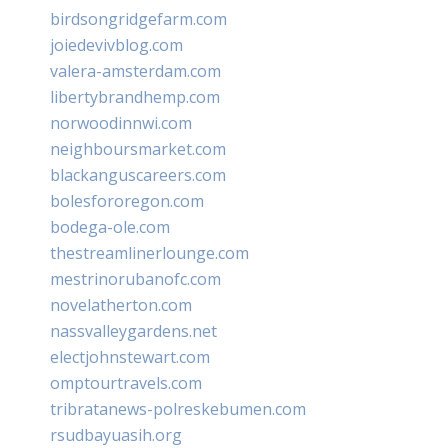
birdsongridgefarm.com
joiedevivblog.com
valera-amsterdam.com
libertybrandhemp.com
norwoodinnwi.com
neighboursmarket.com
blackanguscareers.com
bolesfororegon.com
bodega-ole.com
thestreamlinerlounge.com
mestrinorubanofc.com
novelatherton.com
nassvalleygardens.net
electjohnstewart.com
omptourtravels.com
tribratanews-polreskebumen.com
rsudbayuasih.org