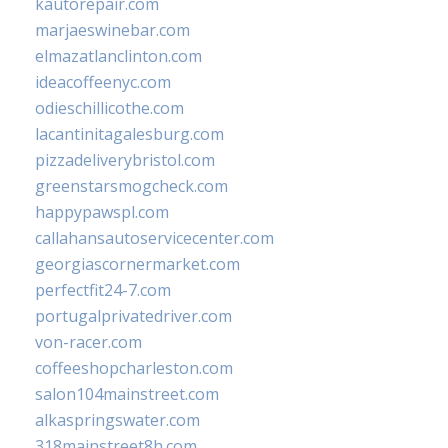
kautorepair.com
marjaeswinebar.com
elmazatlanclinton.com
ideacoffeenyc.com
odieschillicothe.com
lacantinitagalesburg.com
pizzadeliverybristol.com
greenstarsmogcheck.com
happypawspl.com
callahansautoservicecenter.com
georgiascornermarket.com
perfectfit24-7.com
portugalprivatedriver.com
von-racer.com
coffeeshopcharleston.com
salon104mainstreet.com
alkaspringswater.com
318mainstreet8h.com