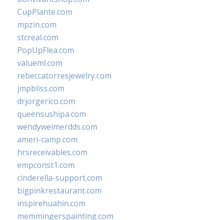
CupPlante.com
mpzin.com
stcreal.com
PopUpFlea.com
valueml.com
rebeccatorresjewelry.com
jmpbliss.com
drjorgerico.com
queensushipa.com
wendyweimerdds.com
ameri-camp.com
hrsreceivables.com
empconst1.com
cinderella-support.com
bigpinkrestaurant.com
inspirehuahin.com
memmingerspainting.com