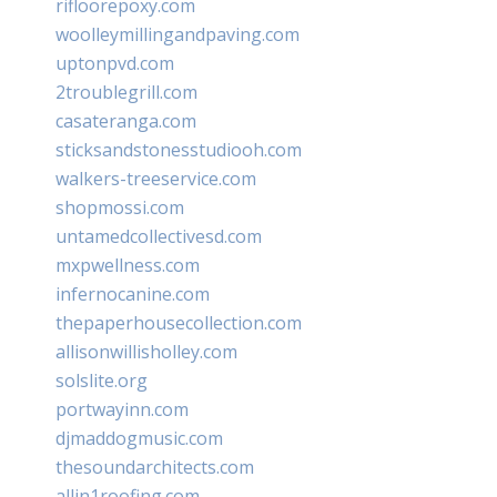
rifloorepoxy.com
woolleymillingandpaving.com
uptonpvd.com
2troublegrill.com
casateranga.com
sticksandstonesstudiooh.com
walkers-treeservice.com
shopmossi.com
untamedcollectivesd.com
mxpwellness.com
infernocanine.com
thepaperhousecollection.com
allisonwillisholley.com
solslite.org
portwayinn.com
djmaddogmusic.com
thesoundarchitects.com
allin1roofing.com