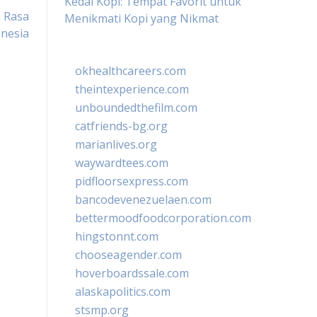
Kedai Kopi: Tempat Favorit untuk
 Rasa
Menikmati Kopi yang Nikmat
nesia
okhealthcareers.com
theintexperience.com
unboundedthefilm.com
catfriends-bg.org
marianlives.org
waywardtees.com
pidfloorsexpress.com
bancodevenezuelaen.com
bettermoodfoodcorporation.com
hingstonnt.com
chooseagender.com
hoverboardssale.com
alaskapolitics.com
stsmp.org