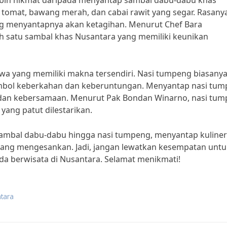
lebih nikmat daripada menyantap sambal dabu-dabu khas
 tomat, bawang merah, dan cabai rawit yang segar. Rasany
g menyantapnya akan ketagihan. Menurut Chef Bara
h satu sambal khas Nusantara yang memiliki keunikan
awa yang memiliki makna tersendiri. Nasi tumpeng biasany
 simbol keberkahan dan keberuntungan. Menyantap nasi tu
isi dan kebersamaan. Menurut Pak Bondan Winarno, nasi tu
yang patut dilestarikan.
sambal dabu-dabu hingga nasi tumpeng, menyantap kuliner
yang mengesankan. Jadi, jangan lewatkan kesempatan untu
da berwisata di Nusantara. Selamat menikmati!
ntara