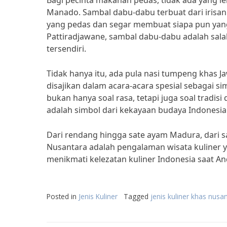
Bagi pecinta makanan pedas, tidak ada yang 
Manado. Sambal dabu-dabu terbuat dari irisan
yang pedas dan segar membuat siapa pun yan
Pattiradjawane, sambal dabu-dabu adalah sala
tersendiri.
Tidak hanya itu, ada pula nasi tumpeng khas J
disajikan dalam acara-acara spesial sebagai
bukan hanya soal rasa, tetapi juga soal trad
adalah simbol dari kekayaan budaya Indonesia 
Dari rendang hingga sate ayam Madura, dari 
Nusantara adalah pengalaman wisata kuliner 
menikmati kelezatan kuliner Indonesia saat An
Posted in
Jenis Kuliner
Tagged
jenis kuliner khas nusa