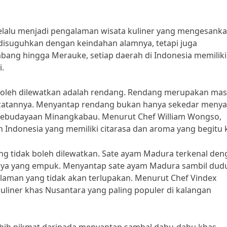
lalu menjadi pengalaman wisata kuliner yang mengesanka
ya disuguhkan dengan keindahan alamnya, tetapi juga
abang hingga Merauke, setiap daerah di Indonesia memiliki
i.
k boleh dilewatkan adalah rendang. Rendang merupakan ma
zatannya. Menyantap rendang bukan hanya sekedar meny
 kebudayaan Minangkabau. Menurut Chef William Wongso,
n Indonesia yang memiliki citarasa dan aroma yang begitu 
ng tidak boleh dilewatkan. Sate ayam Madura terkenal den
ya yang empuk. Menyantap sate ayam Madura sambil dudu
laman yang tidak akan terlupakan. Menurut Chef Vindex
uliner khas Nusantara yang paling populer di kalangan