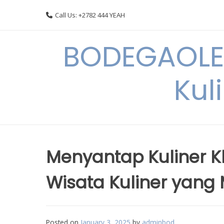
Skip
Call Us: +2782 444 YEAH
to
content
BODEGAOLE 
Kul
Menyantap Kuliner 
Wisata Kuliner yan
Posted on
January 3, 2025
by
adminbod