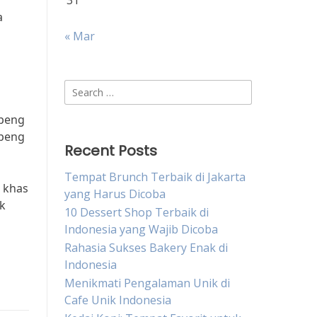
31
a
« Mar
Search
a
for:
mpeng
mpeng
Recent Posts
Tempat Brunch Terbaik di Jakarta
 khas
yang Harus Dicoba
k
10 Dessert Shop Terbaik di
Indonesia yang Wajib Dicoba
Rahasia Sukses Bakery Enak di
Indonesia
Menikmati Pengalaman Unik di
Cafe Unik Indonesia