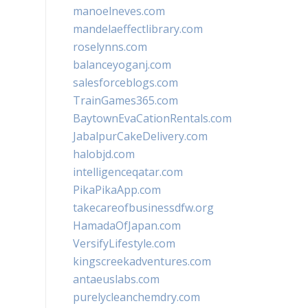
manoelneves.com
mandelaeffectlibrary.com
roselynns.com
balanceyoganj.com
salesforceblogs.com
TrainGames365.com
BaytownEvaCationRentals.com
JabalpurCakeDelivery.com
halobjd.com
intelligenceqatar.com
PikaPikaApp.com
takecareofbusinessdfw.org
HamadaOfJapan.com
VersifyLifestyle.com
kingscreekadventures.com
antaeuslabs.com
purelycleanchemdry.com