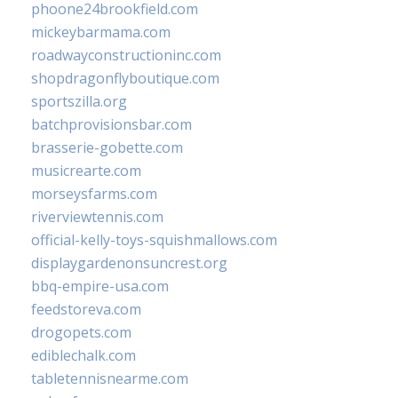
phoone24brookfield.com
mickeybarmama.com
roadwayconstructioninc.com
shopdragonflyboutique.com
sportszilla.org
batchprovisionsbar.com
brasserie-gobette.com
musicrearte.com
morseysfarms.com
riverviewtennis.com
official-kelly-toys-squishmallows.com
displaygardenonsuncrest.org
bbq-empire-usa.com
feedstoreva.com
drogopets.com
ediblechalk.com
tabletennisnearme.com