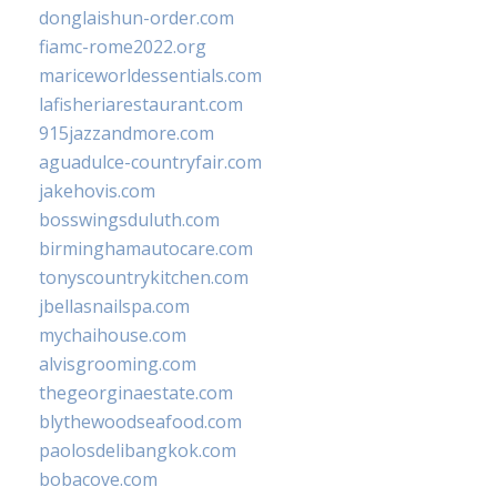
donglaishun-order.com
fiamc-rome2022.org
mariceworldessentials.com
lafisheriarestaurant.com
915jazzandmore.com
aguadulce-countryfair.com
jakehovis.com
bosswingsduluth.com
birminghamautocare.com
tonyscountrykitchen.com
jbellasnailspa.com
mychaihouse.com
alvisgrooming.com
thegeorginaestate.com
blythewoodseafood.com
paolosdelibangkok.com
bobacove.com