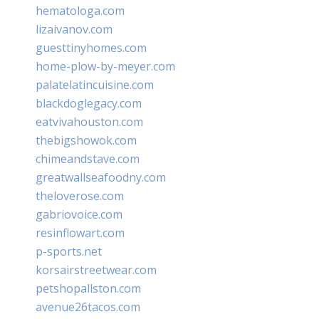
hematologa.com
lizaivanov.com
guesttinyhomes.com
home-plow-by-meyer.com
palatelatincuisine.com
blackdoglegacy.com
eatvivahouston.com
thebigshowok.com
chimeandstave.com
greatwallseafoodny.com
theloverose.com
gabriovoice.com
resinflowart.com
p-sports.net
korsairstreetwear.com
petshopallston.com
avenue26tacos.com