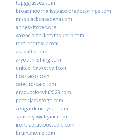
topgglasses.com
broadmoornailsspacoloradosprings.com
missblackpasadena.com
anneskitchen.org
valenciamarketytaqueria.com
reefrecordsllc.com
alawaffle.com
aryouthfishing.com
united-basketball.com
tios-tacos.com
cafecito-satx.com
graduacionviu2023.com
pecanjackstogo.com
zengardendayspa.com
sparklejewelryinc.com
ironcladtattoostudio.com
bruinshome.com