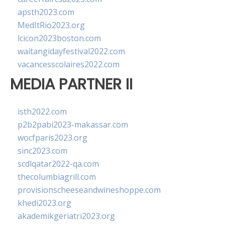
apsth2023.com
MedItRio2023.org
lcicon2023boston.com
waitangidayfestival2022.com
vacancesscolaires2022.com
MEDIA PARTNER II
isth2022.com
p2b2pabi2023-makassar.com
wocfparis2023.org
sinc2023.com
scdlqatar2022-qa.com
thecolumbiagrill.com
provisionscheeseandwineshoppe.com
khedi2023.org
akademikgeriatri2023.org