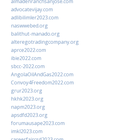
almadenranchsanjose.com
advocatevijay.com
adlibilimler2023.com
naswwebed.org
balithut-manado.org
alteregotradingcompany.org
aprce2022.com
ibie2022.com
sbcc-2022.com
AngolaOilAndGas2022.com
Convoy4Freedom2022.com
grur2023.org
hkhk2023.org
napm2023.org
apsdfd2023.org
forumausape2023.com
imkl2023.com
careerfaircsd2023.com