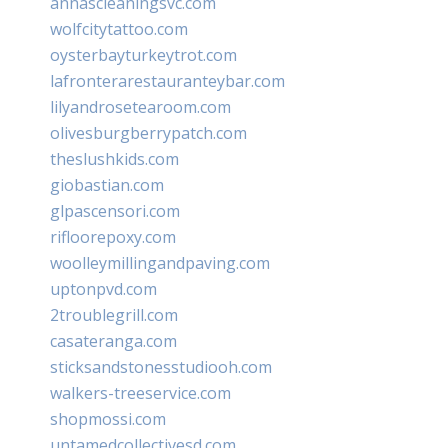
annascleaningsvc.com
wolfcitytattoo.com
oysterbayturkeytrot.com
lafronterarestauranteybar.com
lilyandrosetearoom.com
olivesburgberrypatch.com
theslushkids.com
giobastian.com
glpascensori.com
rifloorepoxy.com
woolleymillingandpaving.com
uptonpvd.com
2troublegrill.com
casateranga.com
sticksandstonesstudiooh.com
walkers-treeservice.com
shopmossi.com
untamedcollectivesd.com