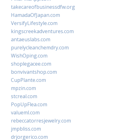
takecareofbusinessdfw.org
HamadaOfJapan.com
VersifyLifestyle.com
kingscreekadventures.com
antaeuslabs.com
purelycleanchemdry.com
WishOping.com
shoplegacee.com
bonvivantshop.com
CupPlante.com
mpzin.com
stcreal.com
PopUpFlea.com
valueml.com
rebeccatorresjewelry.com
jmpbliss.com
drjorgerico.com