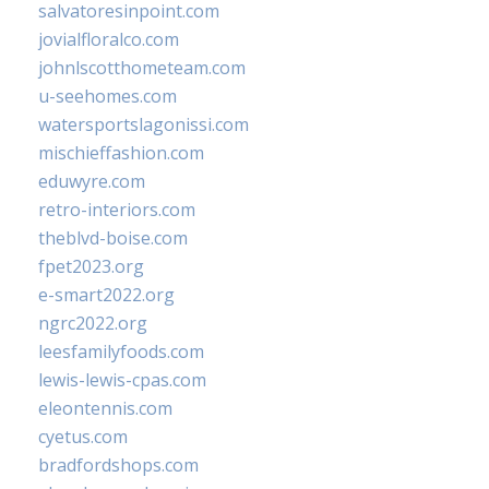
salvatoresinpoint.com
jovialfloralco.com
johnlscotthometeam.com
u-seehomes.com
watersportslagonissi.com
mischieffashion.com
eduwyre.com
retro-interiors.com
theblvd-boise.com
fpet2023.org
e-smart2022.org
ngrc2022.org
leesfamilyfoods.com
lewis-lewis-cpas.com
eleontennis.com
cyetus.com
bradfordshops.com