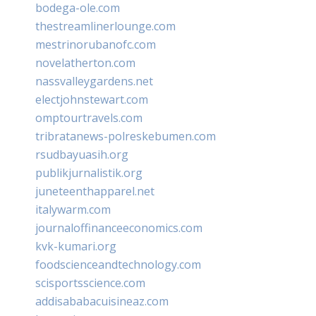
bodega-ole.com
thestreamlinerlounge.com
mestrinorubanofc.com
novelatherton.com
nassvalleygardens.net
electjohnstewart.com
omptourtravels.com
tribratanews-polreskebumen.com
rsudbayuasih.org
publikjurnalistik.org
juneteenthapparel.net
italywarm.com
journaloffinanceeconomics.com
kvk-kumari.org
foodscienceandtechnology.com
scisportsscience.com
addisababacuisineaz.com