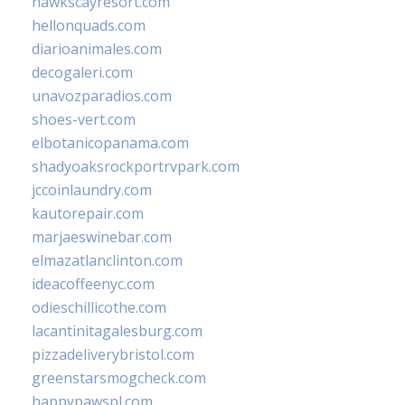
hawkscayresort.com
hellonquads.com
diarioanimales.com
decogaleri.com
unavozparadios.com
shoes-vert.com
elbotanicopanama.com
shadyoaksrockportrvpark.com
jccoinlaundry.com
kautorepair.com
marjaeswinebar.com
elmazatlanclinton.com
ideacoffeenyc.com
odieschillicothe.com
lacantinitagalesburg.com
pizzadeliverybristol.com
greenstarsmogcheck.com
happypawspl.com