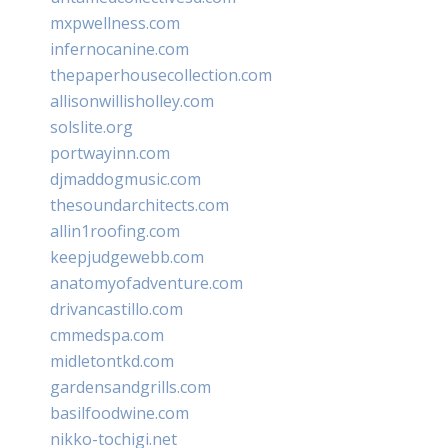
mxpwellness.com
infernocanine.com
thepaperhousecollection.com
allisonwillisholley.com
solslite.org
portwayinn.com
djmaddogmusic.com
thesoundarchitects.com
allin1roofing.com
keepjudgewebb.com
anatomyofadventure.com
drivancastillo.com
cmmedspa.com
midletontkd.com
gardensandgrills.com
basilfoodwine.com
nikko-tochigi.net