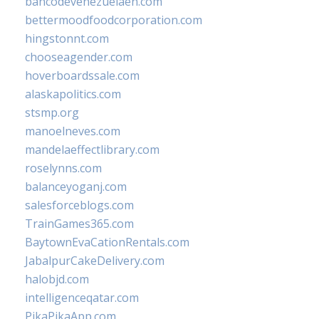
bancodevenezuelaen.com
bettermoodfoodcorporation.com
hingstonnt.com
chooseagender.com
hoverboardssale.com
alaskapolitics.com
stsmp.org
manoelneves.com
mandelaeffectlibrary.com
roselynns.com
balanceyoganj.com
salesforceblogs.com
TrainGames365.com
BaytownEvaCationRentals.com
JabalpurCakeDelivery.com
halobjd.com
intelligenceqatar.com
PikaPikaApp.com