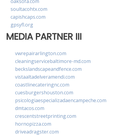
oaksofa.com
soultacohtx.com
capishcaps.com
gpsyfl.org
MEDIA PARTNER III
vwrepairarlington.com
cleaningservicebaltimore-md.com
beckslandscapeandfence.com
vistaaltadelveramendi.com
coastlinecateringnc.com
cuesburgershouston.com
psicologiaespecializadaencampeche.com
dmtacos.com
crescentstreetprinting.com
hornopizza.com
driveadragster.com