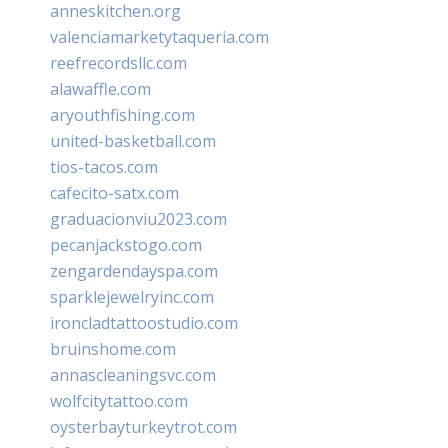
anneskitchen.org
valenciamarketytaqueria.com
reefrecordsllc.com
alawaffle.com
aryouthfishing.com
united-basketball.com
tios-tacos.com
cafecito-satx.com
graduacionviu2023.com
pecanjackstogo.com
zengardendayspa.com
sparklejewelryinc.com
ironcladtattoostudio.com
bruinshome.com
annascleaningsvc.com
wolfcitytattoo.com
oysterbayturkeytrot.com