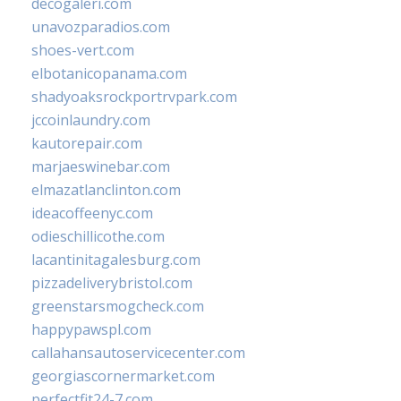
decogaleri.com
unavozparadios.com
shoes-vert.com
elbotanicopanama.com
shadyoaksrockportrvpark.com
jccoinlaundry.com
kautorepair.com
marjaeswinebar.com
elmazatlanclinton.com
ideacoffeenyc.com
odieschillicothe.com
lacantinitagalesburg.com
pizzadeliverybristol.com
greenstarsmogcheck.com
happypawspl.com
callahansautoservicecenter.com
georgiascornermarket.com
perfectfit24-7.com