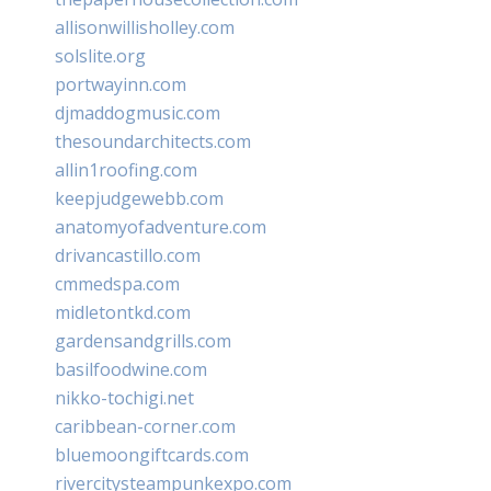
allisonwillisholley.com
solslite.org
portwayinn.com
djmaddogmusic.com
thesoundarchitects.com
allin1roofing.com
keepjudgewebb.com
anatomyofadventure.com
drivancastillo.com
cmmedspa.com
midletontkd.com
gardensandgrills.com
basilfoodwine.com
nikko-tochigi.net
caribbean-corner.com
bluemoongiftcards.com
rivercitysteampunkexpo.com