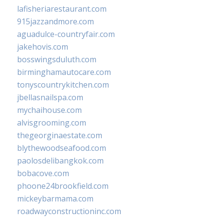
lafisheriarestaurant.com
915jazzandmore.com
aguadulce-countryfair.com
jakehovis.com
bosswingsduluth.com
birminghamautocare.com
tonyscountrykitchen.com
jbellasnailspa.com
mychaihouse.com
alvisgrooming.com
thegeorginaestate.com
blythewoodseafood.com
paolosdelibangkok.com
bobacove.com
phoone24brookfield.com
mickeybarmama.com
roadwayconstructioninc.com