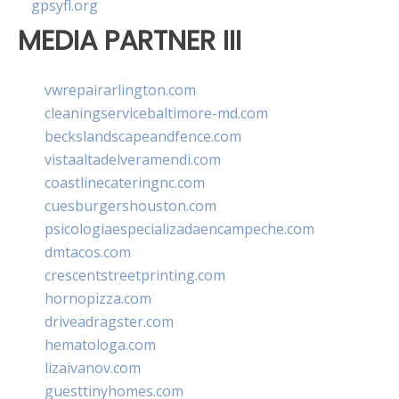
gpsyfl.org
MEDIA PARTNER III
vwrepairarlington.com
cleaningservicebaltimore-md.com
beckslandscapeandfence.com
vistaaltadelveramendi.com
coastlinecateringnc.com
cuesburgershouston.com
psicologiaespecializadaencampeche.com
dmtacos.com
crescentstreetprinting.com
hornopizza.com
driveadragster.com
hematologa.com
lizaivanov.com
guesttinyhomes.com