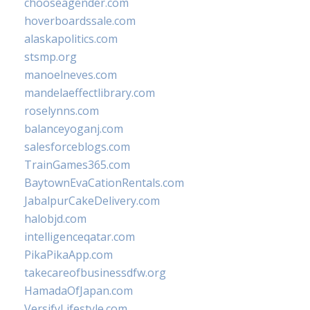
chooseagender.com
hoverboardssale.com
alaskapolitics.com
stsmp.org
manoelneves.com
mandelaeffectlibrary.com
roselynns.com
balanceyoganj.com
salesforceblogs.com
TrainGames365.com
BaytownEvaCationRentals.com
JabalpurCakeDelivery.com
halobjd.com
intelligenceqatar.com
PikaPikaApp.com
takecareofbusinessdfw.org
HamadaOfJapan.com
VersifyLifestyle.com