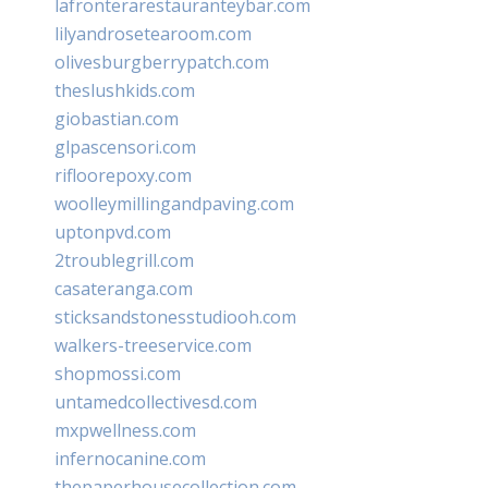
lafronterarestauranteybar.com
lilyandrosetearoom.com
olivesburgberrypatch.com
theslushkids.com
giobastian.com
glpascensori.com
rifloorepoxy.com
woolleymillingandpaving.com
uptonpvd.com
2troublegrill.com
casateranga.com
sticksandstonesstudiooh.com
walkers-treeservice.com
shopmossi.com
untamedcollectivesd.com
mxpwellness.com
infernocanine.com
thepaperhousecollection.com