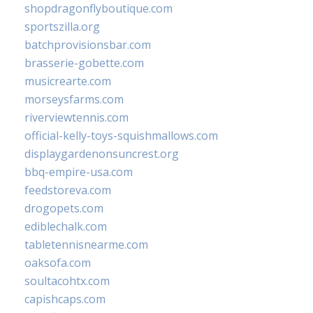
shopdragonflyboutique.com
sportszilla.org
batchprovisionsbar.com
brasserie-gobette.com
musicrearte.com
morseysfarms.com
riverviewtennis.com
official-kelly-toys-squishmallows.com
displaygardenonsuncrest.org
bbq-empire-usa.com
feedstoreva.com
drogopets.com
ediblechalk.com
tabletennisnearme.com
oaksofa.com
soultacohtx.com
capishcaps.com