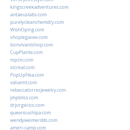
kingscreekadventures.com
antaeuslabs.com
purelycleanchemdry.com
WishOping.com
shoplegacee.com
bonvivantshop.com
CupPlante.com
mpzin.com
stcreal.com
PopUpFlea.com
valueml.com
rebeccatorresjewelry.com
jmpbliss.com
drjorgerico.com
queensushipa.com
wendyweimerdds.com
ameri-camp.com