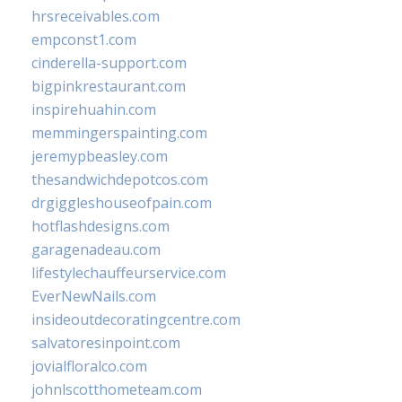
hrsreceivables.com
empconst1.com
cinderella-support.com
bigpinkrestaurant.com
inspirehuahin.com
memmingerspainting.com
jeremypbeasley.com
thesandwichdepotcos.com
drgiggleshouseofpain.com
hotflashdesigns.com
garagenadeau.com
lifestylechauffeurservice.com
EverNewNails.com
insideoutdecoratingcentre.com
salvatoresinpoint.com
jovialfloralco.com
johnlscotthometeam.com