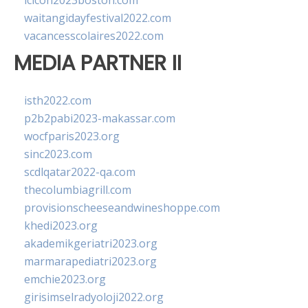
lcicon2023boston.com
waitangidayfestival2022.com
vacancesscolaires2022.com
MEDIA PARTNER II
isth2022.com
p2b2pabi2023-makassar.com
wocfparis2023.org
sinc2023.com
scdlqatar2022-qa.com
thecolumbiagrill.com
provisionscheeseandwineshoppe.com
khedi2023.org
akademikgeriatri2023.org
marmarapediatri2023.org
emchie2023.org
girisimselradyoloji2022.org