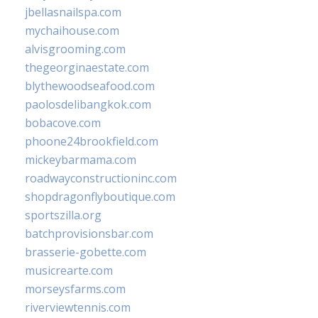
jbellasnailspa.com
mychaihouse.com
alvisgrooming.com
thegeorginaestate.com
blythewoodseafood.com
paolosdelibangkok.com
bobacove.com
phoone24brookfield.com
mickeybarmama.com
roadwayconstructioninc.com
shopdragonflyboutique.com
sportszilla.org
batchprovisionsbar.com
brasserie-gobette.com
musicrearte.com
morseysfarms.com
riverviewtennis.com