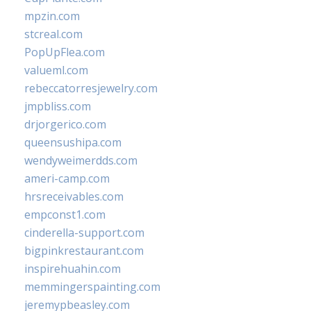
mpzin.com
stcreal.com
PopUpFlea.com
valueml.com
rebeccatorresjewelry.com
jmpbliss.com
drjorgerico.com
queensushipa.com
wendyweimerdds.com
ameri-camp.com
hrsreceivables.com
empconst1.com
cinderella-support.com
bigpinkrestaurant.com
inspirehuahin.com
memmingerspainting.com
jeremypbeasley.com