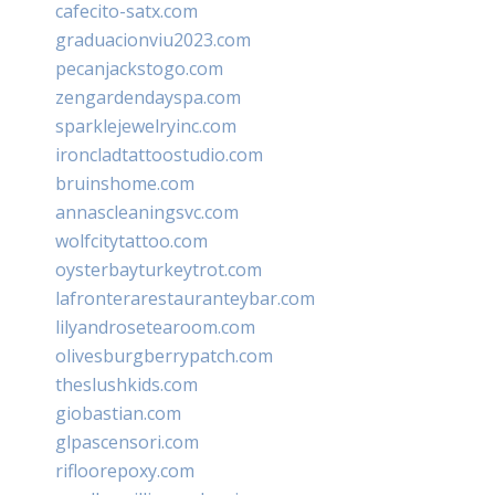
cafecito-satx.com
graduacionviu2023.com
pecanjackstogo.com
zengardendayspa.com
sparklejewelryinc.com
ironcladtattoostudio.com
bruinshome.com
annascleaningsvc.com
wolfcitytattoo.com
oysterbayturkeytrot.com
lafronterarestauranteybar.com
lilyandrosetearoom.com
olivesburgberrypatch.com
theslushkids.com
giobastian.com
glpascensori.com
rifloorepoxy.com