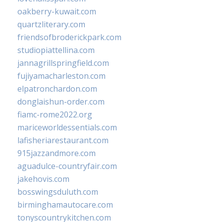
oakberry-kuwait.com
quartzliterary.com
friendsofbroderickpark.com
studiopiattellina.com
jannagrillspringfield.com
fujiyamacharleston.com
elpatronchardon.com
donglaishun-order.com
fiamc-rome2022.org
mariceworldessentials.com
lafisheriarestaurant.com
915jazzandmore.com
aguadulce-countryfair.com
jakehovis.com
bosswingsduluth.com
birminghamautocare.com
tonyscountrykitchen.com