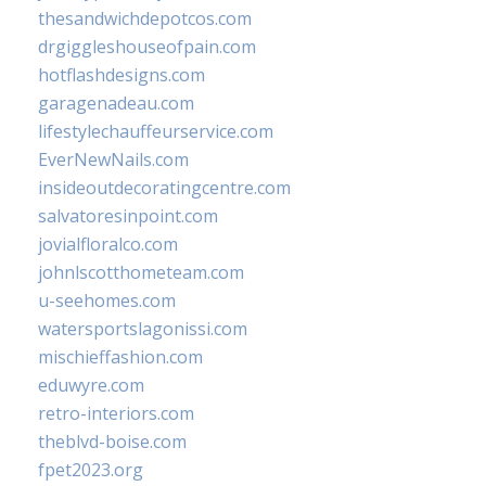
thesandwichdepotcos.com
drgiggleshouseofpain.com
hotflashdesigns.com
garagenadeau.com
lifestylechauffeurservice.com
EverNewNails.com
insideoutdecoratingcentre.com
salvatoresinpoint.com
jovialfloralco.com
johnlscotthometeam.com
u-seehomes.com
watersportslagonissi.com
mischieffashion.com
eduwyre.com
retro-interiors.com
theblvd-boise.com
fpet2023.org