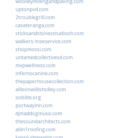
woolleymillingandpaving.com
uptonpvd.com
2troublegrill.com
casateranga.com
sticksandstonesstudiooh.com
walkers-treeservice.com
shopmossi.com
untamedcollectivesd.com
mxpwellness.com
infernocanine.com
thepaperhousecollection.com
allisonwillisholley.com
solslite.org
portwayinn.com
djmaddogmusic.com
thesoundarchitects.com
allin1roofing.com
keepjudgewebb.com