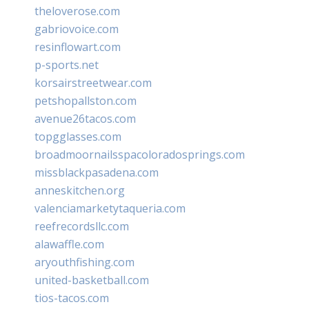
theloverose.com
gabriovoice.com
resinflowart.com
p-sports.net
korsairstreetwear.com
petshopallston.com
avenue26tacos.com
topgglasses.com
broadmoornailsspacoloradosprings.com
missblackpasadena.com
anneskitchen.org
valenciamarketytaqueria.com
reefrecordsllc.com
alawaffle.com
aryouthfishing.com
united-basketball.com
tios-tacos.com