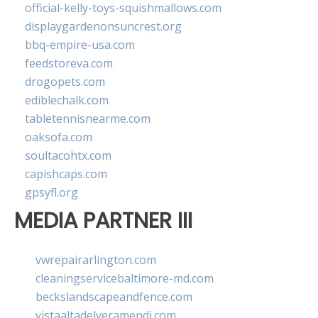
official-kelly-toys-squishmallows.com
displaygardenonsuncrest.org
bbq-empire-usa.com
feedstoreva.com
drogopets.com
ediblechalk.com
tabletennisnearme.com
oaksofa.com
soultacohtx.com
capishcaps.com
gpsyfl.org
MEDIA PARTNER III
vwrepairarlington.com
cleaningservicebaltimore-md.com
beckslandscapeandfence.com
vistaaltadelveramendi.com