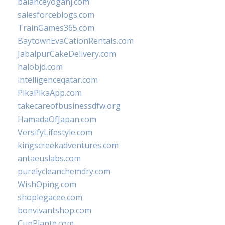
balanceyoganj.com
salesforceblogs.com
TrainGames365.com
BaytownEvaCationRentals.com
JabalpurCakeDelivery.com
halobjd.com
intelligenceqatar.com
PikaPikaApp.com
takecareofbusinessdfw.org
HamadaOfJapan.com
VersifyLifestyle.com
kingscreekadventures.com
antaeuslabs.com
purelycleanchemdry.com
WishOping.com
shoplegacee.com
bonvivantshop.com
CupPlante.com