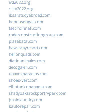
ivd2022.org
csity2022.org
ibsarstudyabroad.com
bennusehgall.com
tsecincinnati.com
roderconstructiongroup.com
plazabatai.com
hawkscayresort.com
hellonquads.com
diarioanimales.com
decogaleri.com
unavozparadios.com
shoes-vert.com
elbotanicopanama.com
shadyoaksrockportrvpark.com
jccoinlaundry.com
kautorepair.com