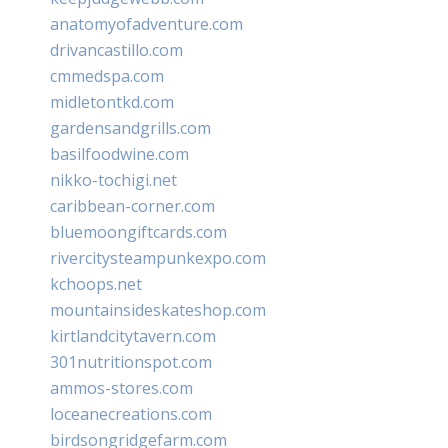
anatomyofadventure.com
drivancastillo.com
cmmedspa.com
midletontkd.com
gardensandgrills.com
basilfoodwine.com
nikko-tochigi.net
caribbean-corner.com
bluemoongiftcards.com
rivercitysteampunkexpo.com
kchoops.net
mountainsideskateshop.com
kirtlandcitytavern.com
301nutritionspot.com
ammos-stores.com
loceanecreations.com
birdsongridgefarm.com