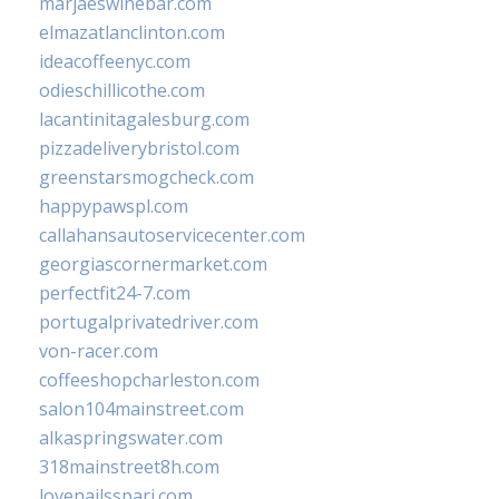
marjaeswinebar.com
elmazatlanclinton.com
ideacoffeenyc.com
odieschillicothe.com
lacantinitagalesburg.com
pizzadeliverybristol.com
greenstarsmogcheck.com
happypawspl.com
callahansautoservicecenter.com
georgiascornermarket.com
perfectfit24-7.com
portugalprivatedriver.com
von-racer.com
coffeeshopcharleston.com
salon104mainstreet.com
alkaspringswater.com
318mainstreet8h.com
lovenailsspari.com