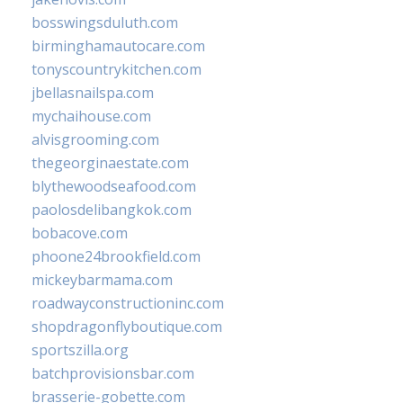
bosswingsduluth.com
birminghamautocare.com
tonyscountrykitchen.com
jbellasnailspa.com
mychaihouse.com
alvisgrooming.com
thegeorginaestate.com
blythewoodseafood.com
paolosdelibangkok.com
bobacove.com
phoone24brookfield.com
mickeybarmama.com
roadwayconstructioninc.com
shopdragonflyboutique.com
sportszilla.org
batchprovisionsbar.com
brasserie-gobette.com