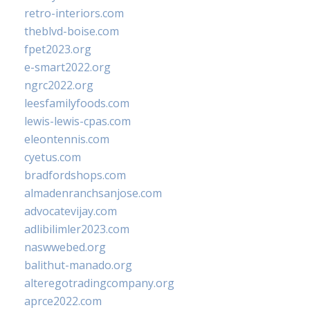
retro-interiors.com
theblvd-boise.com
fpet2023.org
e-smart2022.org
ngrc2022.org
leesfamilyfoods.com
lewis-lewis-cpas.com
eleontennis.com
cyetus.com
bradfordshops.com
almadenranchsanjose.com
advocatevijay.com
adlibilimler2023.com
naswwebed.org
balithut-manado.org
alteregotradingcompany.org
aprce2022.com