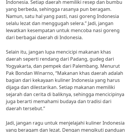
Indonesia. Setiap daerah memiliki resep dan bumbu
yang berbeda, sehingga rasanya pun beragam.
Namun, satu hal yang pasti, nasi goreng Indonesia
selalu lezat dan menggugah selera.” Jadi, jangan
lewatkan kesempatan untuk mencoba nasi goreng
dari berbagai daerah di Indonesia.
Selain itu, jangan lupa mencicipi makanan khas
daerah seperti rendang dari Padang, gudeg dari
Yogyakarta, dan pempek dari Palembang. Menurut
Pak Bondan Winarno, “Makanan khas daerah adalah
bagian dari kekayaan kuliner Indonesia yang harus
dijaga dan dilestarikan. Setiap makanan memiliki
sejarah dan cerita di baliknya, sehingga mencicipinya
juga berarti memahami budaya dan tradisi dari
daerah tersebut.”
Jadi, jangan ragu untuk menjelajahi kuliner Indonesia
yang beragam dan lezat. Dengan mengikuti panduan