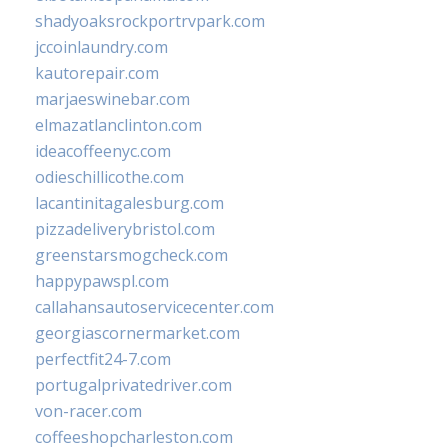
shadyoaksrockportrvpark.com
jccoinlaundry.com
kautorepair.com
marjaeswinebar.com
elmazatlanclinton.com
ideacoffeenyc.com
odieschillicothe.com
lacantinitagalesburg.com
pizzadeliverybristol.com
greenstarsmogcheck.com
happypawspl.com
callahansautoservicecenter.com
georgiascornermarket.com
perfectfit24-7.com
portugalprivatedriver.com
von-racer.com
coffeeshopcharleston.com