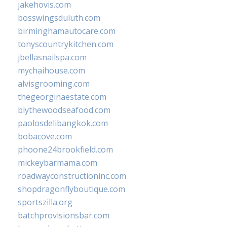
jakehovis.com
bosswingsduluth.com
birminghamautocare.com
tonyscountrykitchen.com
jbellasnailspa.com
mychaihouse.com
alvisgrooming.com
thegeorginaestate.com
blythewoodseafood.com
paolosdelibangkok.com
bobacove.com
phoone24brookfield.com
mickeybarmama.com
roadwayconstructioninc.com
shopdragonflyboutique.com
sportszilla.org
batchprovisionsbar.com