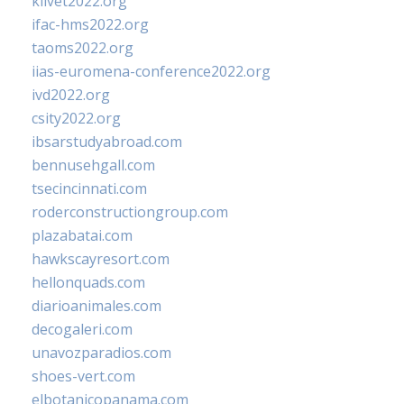
klivet2022.org
ifac-hms2022.org
taoms2022.org
iias-euromena-conference2022.org
ivd2022.org
csity2022.org
ibsarstudyabroad.com
bennusehgall.com
tsecincinnati.com
roderconstructiongroup.com
plazabatai.com
hawkscayresort.com
hellonquads.com
diarioanimales.com
decogaleri.com
unavozparadios.com
shoes-vert.com
elbotanicopanama.com