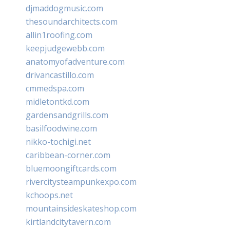
djmaddogmusic.com
thesoundarchitects.com
allin1roofing.com
keepjudgewebb.com
anatomyofadventure.com
drivancastillo.com
cmmedspa.com
midletontkd.com
gardensandgrills.com
basilfoodwine.com
nikko-tochigi.net
caribbean-corner.com
bluemoongiftcards.com
rivercitysteampunkexpo.com
kchoops.net
mountainsideskateshop.com
kirtlandcitytavern.com