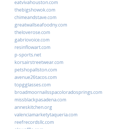
eatvivahouston.com
thebigshowok.com
chimeandstave.com
greatwallseafoodny.com
theloverose.com
gabriovoice.com
resinflowart.com
p-sports.net
korsairstreetwear.com
petshopallston.com
avenue26tacos.com
topgglasses.com
broadmoornailsspacoloradosprings.com
missblackpasadena.com
anneskitchen.org
valenciamarketytaqueria.com
reefrecordsllc.com