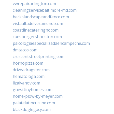
vwrepairarlington.com
cleaningservicebaltimore-md.com
beckslandscapeandfence.com
vistaaltadelveramendi.com
coastlinecateringnc.com
cuesburgershouston.com
psicologiaespecializadaencampeche.com
dmtacos.com
crescentstreetprinting.com
hornopizza.com
driveadragster.com
hematologa.com
lizaivanov.com
guesttinyhomes.com
home-plow-by-meyer.com
palatelatincuisine.com
blackdoglegacy.com