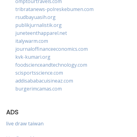
omptourtravels.com
tribratanews-polreskebumen.com
rsudbayuasih.org
publikjurnalistik.org
juneteenthapparel.net
italywarm.com
journaloffinanceeconomics.com
kvk-kumari.org
foodscienceandtechnology.com
scisportsscience.com
addisababacuisineaz.com
burgerimcamas.com
ADS
live draw taiwan