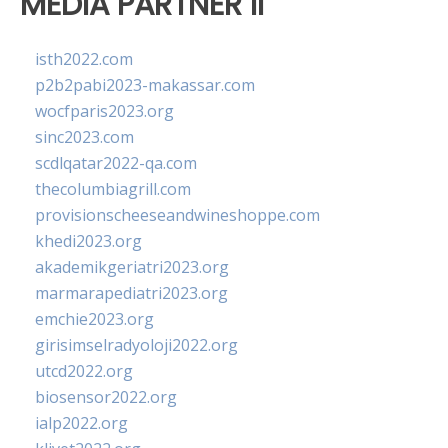
MEDIA PARTNER II
isth2022.com
p2b2pabi2023-makassar.com
wocfparis2023.org
sinc2023.com
scdlqatar2022-qa.com
thecolumbiagrill.com
provisionscheeseandwineshoppe.com
khedi2023.org
akademikgeriatri2023.org
marmarapediatri2023.org
emchie2023.org
girisimselradyoloji2022.org
utcd2022.org
biosensor2022.org
ialp2022.org