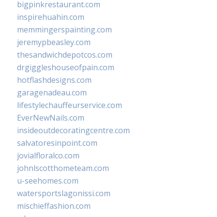
bigpinkrestaurant.com
inspirehuahin.com
memmingerspainting.com
jeremypbeasley.com
thesandwichdepotcos.com
drgiggleshouseofpain.com
hotflashdesigns.com
garagenadeau.com
lifestylechauffeurservice.com
EverNewNails.com
insideoutdecoratingcentre.com
salvatoresinpoint.com
jovialfloralco.com
johnlscotthometeam.com
u-seehomes.com
watersportslagonissi.com
mischieffashion.com