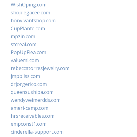
WishOping.com
shoplegacee.com
bonvivantshop.com
CupPlante.com
mpzin.com
stcreal.com
PopUpFlea.com
valueml.com
rebeccatorresjewelry.com
jmpbliss.com
drjorgerico.com
queensushipa.com
wendyweimerdds.com
ameri-camp.com
hrsreceivables.com
empconst1.com
cinderella-support.com