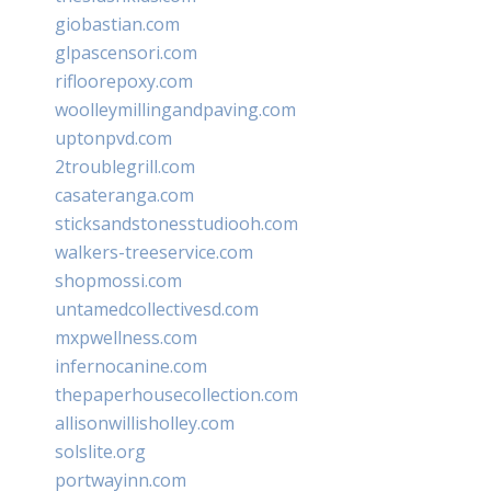
giobastian.com
glpascensori.com
rifloorepoxy.com
woolleymillingandpaving.com
uptonpvd.com
2troublegrill.com
casateranga.com
sticksandstonesstudiooh.com
walkers-treeservice.com
shopmossi.com
untamedcollectivesd.com
mxpwellness.com
infernocanine.com
thepaperhousecollection.com
allisonwillisholley.com
solslite.org
portwayinn.com