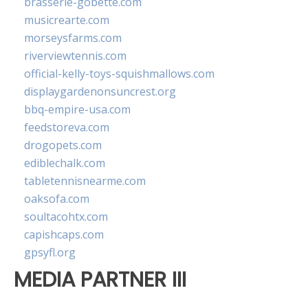
brasserie-gobette.com
musicrearte.com
morseysfarms.com
riverviewtennis.com
official-kelly-toys-squishmallows.com
displaygardenonsuncrest.org
bbq-empire-usa.com
feedstoreva.com
drogopets.com
ediblechalk.com
tabletennisnearme.com
oaksofa.com
soultacohtx.com
capishcaps.com
gpsyfl.org
MEDIA PARTNER III