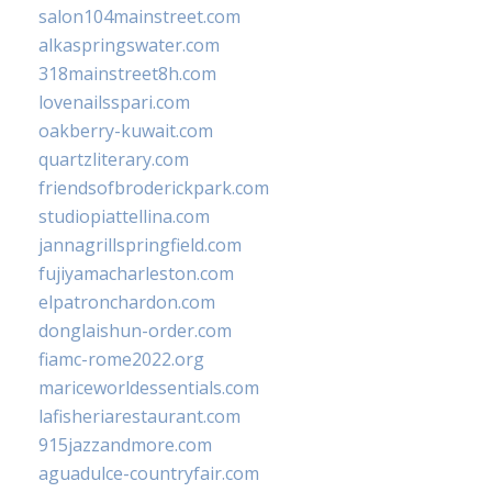
salon104mainstreet.com
alkaspringswater.com
318mainstreet8h.com
lovenailsspari.com
oakberry-kuwait.com
quartzliterary.com
friendsofbroderickpark.com
studiopiattellina.com
jannagrillspringfield.com
fujiyamacharleston.com
elpatronchardon.com
donglaishun-order.com
fiamc-rome2022.org
mariceworldessentials.com
lafisheriarestaurant.com
915jazzandmore.com
aguadulce-countryfair.com