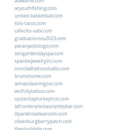
alawaffle.com
aryouthfishing.com
united-basketball.com
tios-tacos.com
cafecito-satx.com
graduacionviu2023.com
pecanjackstogo.com
zengardendayspa.com
sparklejewelryinc.com
ironcladtattoostudio.com
bruinshome.com
annascleaningsvc.com
wolfcitytattoo.com
oysterbayturkeytrot.com
lafronterarestauranteybar.com
lilyandrosetearoom.com
olivesburgberrypatch.com
theslushkids.com