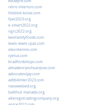
eduwyre.com
retro-interiors.com
theblvd-boise.com
fpet2023.org
e-smart2022.org
ngrc2022.org
leesfamilyfoods.com
lewis-lewis-cpas.com
eleontennis.com
cyetus.com
bradfordshops.com
almadenranchsanjose.com
advocatevijay.com
adlibilimler2023.com
naswwebed.org
balithut-manado.org
alteregotradingcompany.org
aprce2022.com