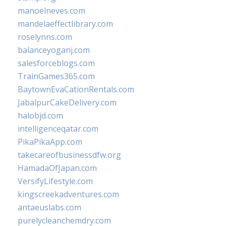
manoelneves.com
mandelaeffectlibrary.com
roselynns.com
balanceyoganj.com
salesforceblogs.com
TrainGames365.com
BaytownEvaCationRentals.com
JabalpurCakeDelivery.com
halobjd.com
intelligenceqatar.com
PikaPikaApp.com
takecareofbusinessdfw.org
HamadaOfJapan.com
VersifyLifestyle.com
kingscreekadventures.com
antaeuslabs.com
purelycleanchemdry.com