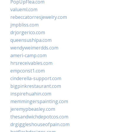
PopUpFlea.com
valueml.com
rebeccatorresjewelry.com
jmpbliss.com
drjorgerico.com
queensushipa.com
wendyweimerdds.com
ameri-camp.com
hrsreceivables.com
empconst1.com
cinderella-support.com
bigpinkrestaurant.com
inspirehuahin.com
memmingerspainting.com
jeremypbeasley.com
thesandwichdepotcos.com
drgiggleshouseofpain.com