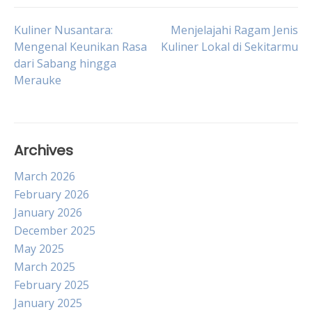
Post
Kuliner Nusantara:
Menjelajahi Ragam Jenis
Mengenal Keunikan Rasa
Kuliner Lokal di Sekitarmu
dari Sabang hingga
navigation
Merauke
Archives
March 2026
February 2026
January 2026
December 2025
May 2025
March 2025
February 2025
January 2025