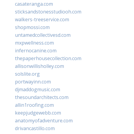
casateranga.com
sticksandstonesstudiooh.com
walkers-treeservice.com
shopmossi.com
untamedcollectivesd.com
mxpwellness.com
infernocanine.com
thepaperhousecollection.com
allisonwillisholley.com
solslite.org
portwayinn.com
djmaddogmusic.com
thesoundarchitects.com
allin1roofing.com
keepjudgewebb.com
anatomyofadventure.com
drivancastillo.com