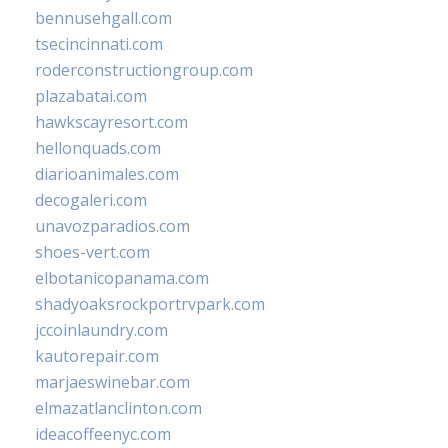
bennusehgall.com
tsecincinnati.com
roderconstructiongroup.com
plazabatai.com
hawkscayresort.com
hellonquads.com
diarioanimales.com
decogaleri.com
unavozparadios.com
shoes-vert.com
elbotanicopanama.com
shadyoaksrockportrvpark.com
jccoinlaundry.com
kautorepair.com
marjaeswinebar.com
elmazatlanclinton.com
ideacoffeenyc.com