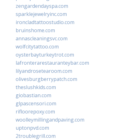
zengardendayspa.com
sparklejewelryinc.com
ironcladtattoostudio.com
bruinshome.com
annascleaningsvc.com
wolfcitytattoo.com
oysterbayturkeytrot.com
lafronterarestauranteybar.com
lilyandrosetearoom.com
olivesburgberrypatch.com
theslushkids.com
giobastian.com
glpascensori.com
rifloorepoxy.com
woolleymillingandpaving.com
uptonpvd.com
2troublegrill.com