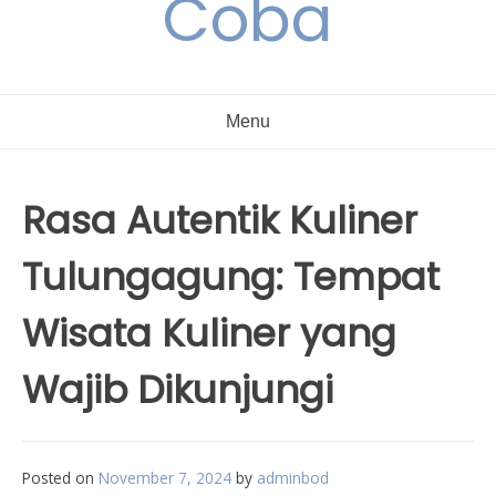
Coba
Menu
Rasa Autentik Kuliner
Tulungagung: Tempat
Wisata Kuliner yang
Wajib Dikunjungi
Posted on
November 7, 2024
by
adminbod