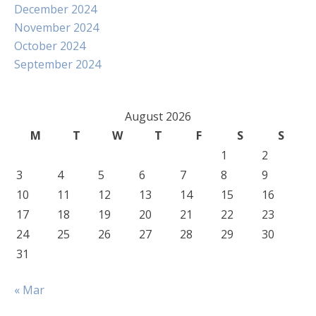
December 2024
November 2024
October 2024
September 2024
August 2026
M
T
W
T
F
S
S
1
2
3
4
5
6
7
8
9
10
11
12
13
14
15
16
17
18
19
20
21
22
23
24
25
26
27
28
29
30
31
« Mar