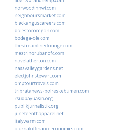
libertybrandhemp.com
norwoodinnwi.com
neighboursmarket.com
blackanguscareers.com
bolesfororegon.com
bodega-ole.com
thestreamlinerlounge.com
mestrinorubanofc.com
novelatherton.com
nassvalleygardens.net
electjohnstewart.com
omptourtravels.com
tribratanews-polreskebumen.com
rsudbayuasih.org
publikjurnalistik.org
juneteenthapparel.net
italywarm.com
journaloffinanceeconomics.com