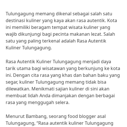
Tulungagung memang dikenal sebagai salah satu
destinasi kuliner yang kaya akan rasa autentik. Kota
ini memiliki beragam tempat wisata kuliner yang
wajib dikunjungi bagi pecinta makanan lezat. Salah
satu yang paling terkenal adalah Rasa Autentik
Kuliner Tulungagung.
Rasa Autentik Kuliner Tulungagung menjadi daya
tarik utama bagi wisatawan yang berkunjung ke kota
ini. Dengan cita rasa yang khas dan bahan baku yang
segar, kuliner Tulungagung memang tidak bisa
dilewatkan. Menikmati sajian kuliner di sini akan
membuat lidah Anda dimanjakan dengan berbagai
rasa yang menggugah selera.
Menurut Bambang, seorang food blogger asal
Tulungagung, “Rasa autentik kuliner Tulungagung