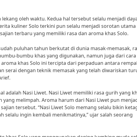
ekang oleh waktu. Kedua hal tersebut selalu menjadi day
Berita kuliner Solo terkini pun selalu menjadi sorotan utama
n-sajian terbaru yang memiliki rasa dan aroma khas Solo.
g sudah puluhan tahun berkutat di dunia masak-memasak, r
i bumbu-bumbu khas yang digunakan, namun juga dari cara
 aroma khas Solo ini tercipta dari perpaduan antara rempa
dan serai dengan teknik memasak yang telah diwariskan tur
rief.
al adalah Nasi Liwet. Nasi Liwet memiliki rasa gurih yang k
yang melimpah. Aroma harum dari Nasi Liwet pun menjad
ajian tersebut. “Nasi Liwet Solo memang selalu bikin keta
selalu ingin kembali menikmatinya,” ujar salah seorang