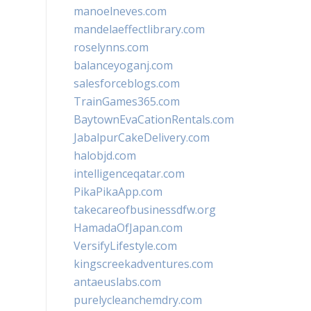
manoelneves.com
mandelaeffectlibrary.com
roselynns.com
balanceyoganj.com
salesforceblogs.com
TrainGames365.com
BaytownEvaCationRentals.com
JabalpurCakeDelivery.com
halobjd.com
intelligenceqatar.com
PikaPikaApp.com
takecareofbusinessdfw.org
HamadaOfJapan.com
VersifyLifestyle.com
kingscreekadventures.com
antaeuslabs.com
purelycleanchemdry.com