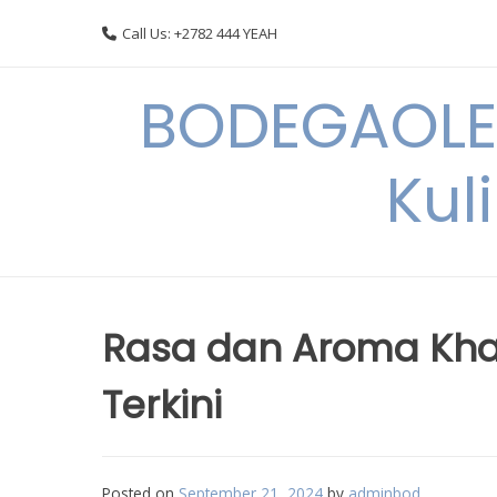
Skip
Call Us: +2782 444 YEAH
to
content
BODEGAOLE 
Kul
Rasa dan Aroma Khas 
Terkini
Posted on
September 21, 2024
by
adminbod