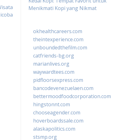
Kedai Kopi: Tempat Favorit untuk
Wisata
Menikmati Kopi yang Nikmat
icoba
okhealthcareers.com
theintexperience.com
unboundedthefilm.com
catfriends-bg.org
marianlives.org
waywardtees.com
pidfloorsexpress.com
bancodevenezuelaen.com
bettermoodfoodcorporation.com
hingstonnt.com
chooseagender.com
hoverboardssale.com
alaskapolitics.com
stsmp.org