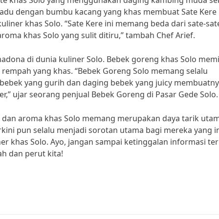
is sate khas Solo yang menggunakan daging kambing muda se
padu dengan bumbu kacang yang khas membuat Sate Kere
kuliner khas Solo. “Sate Kere ini memang beda dari sate-sat
roma khas Solo yang sulit ditiru,” tambah Chef Arief.
adona di dunia kuliner Solo. Bebek goreng khas Solo memil
u rempah yang khas. “Bebek Goreng Solo memang selalu
it bebek yang gurih dan daging bebek yang juicy membuatn
er,” ujar seorang penjual Bebek Goreng di Pasar Gede Solo.
sa dan aroma khas Solo memang merupakan daya tarik uta
terkini pun selalu menjadi sorotan utama bagi mereka yang i
er khas Solo. Ayo, jangan sampai ketinggalan informasi te
h dan perut kita!