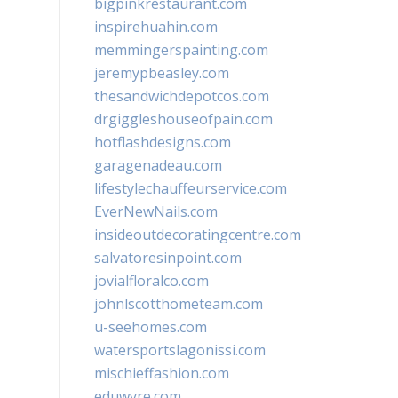
bigpinkrestaurant.com
inspirehuahin.com
memmingerspainting.com
jeremypbeasley.com
thesandwichdepotcos.com
drgiggleshouseofpain.com
hotflashdesigns.com
garagenadeau.com
lifestylechauffeurservice.com
EverNewNails.com
insideoutdecoratingcentre.com
salvatoresinpoint.com
jovialfloralco.com
johnlscotthometeam.com
u-seehomes.com
watersportslagonissi.com
mischieffashion.com
eduwyre.com