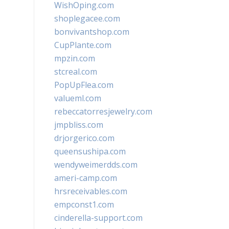
WishOping.com
shoplegacee.com
bonvivantshop.com
CupPlante.com
mpzin.com
stcreal.com
PopUpFlea.com
valueml.com
rebeccatorresjewelry.com
jmpbliss.com
drjorgerico.com
queensushipa.com
wendyweimerdds.com
ameri-camp.com
hrsreceivables.com
empconst1.com
cinderella-support.com