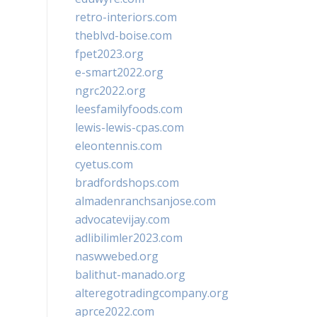
retro-interiors.com
theblvd-boise.com
fpet2023.org
e-smart2022.org
ngrc2022.org
leesfamilyfoods.com
lewis-lewis-cpas.com
eleontennis.com
cyetus.com
bradfordshops.com
almadenranchsanjose.com
advocatevijay.com
adlibilimler2023.com
naswwebed.org
balithut-manado.org
alteregotradingcompany.org
aprce2022.com