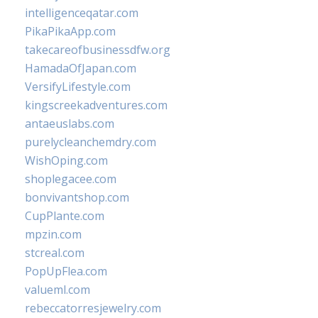
intelligenceqatar.com
PikaPikaApp.com
takecareofbusinessdfw.org
HamadaOfJapan.com
VersifyLifestyle.com
kingscreekadventures.com
antaeuslabs.com
purelycleanchemdry.com
WishOping.com
shoplegacee.com
bonvivantshop.com
CupPlante.com
mpzin.com
stcreal.com
PopUpFlea.com
valueml.com
rebeccatorresjewelry.com