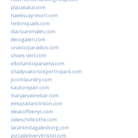
plazabatai.com
hawkscayresort.com
hellonquads.com
diarioanimales.com
decogaleri.com
unavozparadios.com
shoes-vert.com
elbotanicopanama.com
shadyoaksrockportrvpark.com
jccoinlaundry.com
kautorepair.com
marjaeswinebar.com
elmazatlanclinton.com
ideacoffeenyc.com
odieschillicothe.com
lacantinitagalesburg.com
pizzadeliverybristol.com