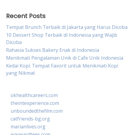
Recent Posts
Tempat Brunch Terbaik di Jakarta yang Harus Dicoba
10 Dessert Shop Terbaik di Indonesia yang Wajib
Dicoba
Rahasia Sukses Bakery Enak di Indonesia
Menikmati Pengalaman Unik di Cafe Unik Indonesia
Kedai Kopi: Tempat Favorit untuk Menikmati Kopi
yang Nikmat
okhealthcareers.com
theintexperience.com
unboundedthefilm.com
catfriends-bg.org
marianlives.org
waywardtees.com