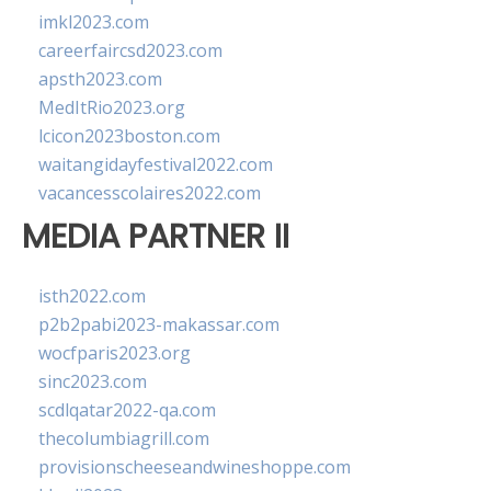
imkl2023.com
careerfaircsd2023.com
apsth2023.com
MedItRio2023.org
lcicon2023boston.com
waitangidayfestival2022.com
vacancesscolaires2022.com
MEDIA PARTNER II
isth2022.com
p2b2pabi2023-makassar.com
wocfparis2023.org
sinc2023.com
scdlqatar2022-qa.com
thecolumbiagrill.com
provisionscheeseandwineshoppe.com