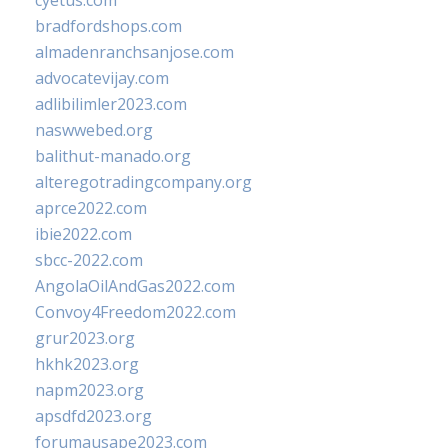
cyetus.com
bradfordshops.com
almadenranchsanjose.com
advocatevijay.com
adlibilimler2023.com
naswwebed.org
balithut-manado.org
alteregotradingcompany.org
aprce2022.com
ibie2022.com
sbcc-2022.com
AngolaOilAndGas2022.com
Convoy4Freedom2022.com
grur2023.org
hkhk2023.org
napm2023.org
apsdfd2023.org
forumausape2023.com