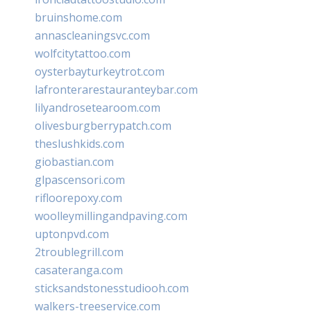
bruinshome.com
annascleaningsvc.com
wolfcitytattoo.com
oysterbayturkeytrot.com
lafronterarestauranteybar.com
lilyandrosetearoom.com
olivesburgberrypatch.com
theslushkids.com
giobastian.com
glpascensori.com
rifloorepoxy.com
woolleymillingandpaving.com
uptonpvd.com
2troublegrill.com
casateranga.com
sticksandstonesstudiooh.com
walkers-treeservice.com