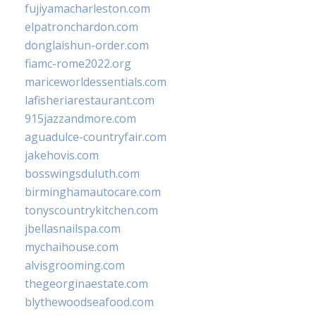
fujiyamacharleston.com
elpatronchardon.com
donglaishun-order.com
fiamc-rome2022.org
mariceworldessentials.com
lafisheriarestaurant.com
915jazzandmore.com
aguadulce-countryfair.com
jakehovis.com
bosswingsduluth.com
birminghamautocare.com
tonyscountrykitchen.com
jbellasnailspa.com
mychaihouse.com
alvisgrooming.com
thegeorginaestate.com
blythewoodseafood.com