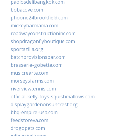
paolosdelibangkok.com
bobacove.com
phoone24brookfield.com
mickeybarmama.com
roadwayconstructioninc.com
shopdragonflyboutique.com
sportszilla.org
batchprovisionsbar.com
brasserie-gobette.com
musicrearte.com
morseysfarms.com
riverviewtennis.com
official-kelly-toys-squishmallows.com
displaygardenonsuncrest.org
bbq-empire-usa.com
feedstoreva.com
drogopets.com