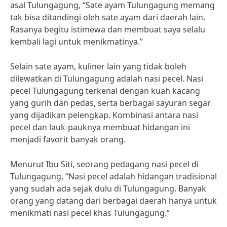
asal Tulungagung, “Sate ayam Tulungagung memang
tak bisa ditandingi oleh sate ayam dari daerah lain.
Rasanya begitu istimewa dan membuat saya selalu
kembali lagi untuk menikmatinya.”
Selain sate ayam, kuliner lain yang tidak boleh
dilewatkan di Tulungagung adalah nasi pecel. Nasi
pecel Tulungagung terkenal dengan kuah kacang
yang gurih dan pedas, serta berbagai sayuran segar
yang dijadikan pelengkap. Kombinasi antara nasi
pecel dan lauk-pauknya membuat hidangan ini
menjadi favorit banyak orang.
Menurut Ibu Siti, seorang pedagang nasi pecel di
Tulungagung, “Nasi pecel adalah hidangan tradisional
yang sudah ada sejak dulu di Tulungagung. Banyak
orang yang datang dari berbagai daerah hanya untuk
menikmati nasi pecel khas Tulungagung.”