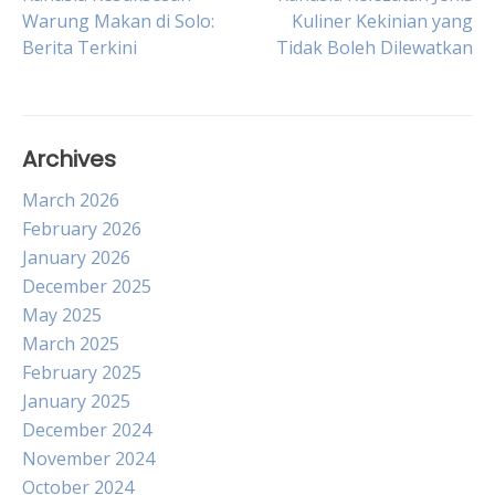
Post
Warung Makan di Solo:
Kuliner Kekinian yang
Berita Terkini
Tidak Boleh Dilewatkan
navigation
Archives
March 2026
February 2026
January 2026
December 2025
May 2025
March 2025
February 2025
January 2025
December 2024
November 2024
October 2024