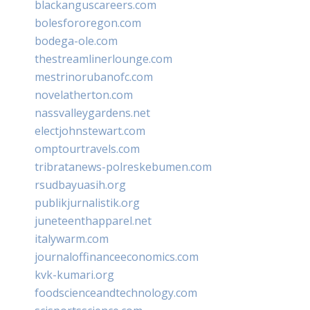
blackanguscareers.com
bolesfororegon.com
bodega-ole.com
thestreamlinerlounge.com
mestrinorubanofc.com
novelatherton.com
nassvalleygardens.net
electjohnstewart.com
omptourtravels.com
tribratanews-polreskebumen.com
rsudbayuasih.org
publikjurnalistik.org
juneteenthapparel.net
italywarm.com
journaloffinanceeconomics.com
kvk-kumari.org
foodscienceandtechnology.com