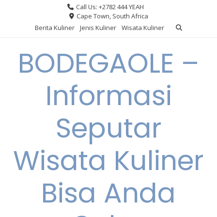
Skip
Call Us: +2782 444 YEAH
to
Cape Town, South Africa
content
Berita Kuliner
Jenis Kuliner
Wisata Kuliner
BODEGAOLE –
Informasi
Seputar
Wisata Kuliner
Bisa Anda