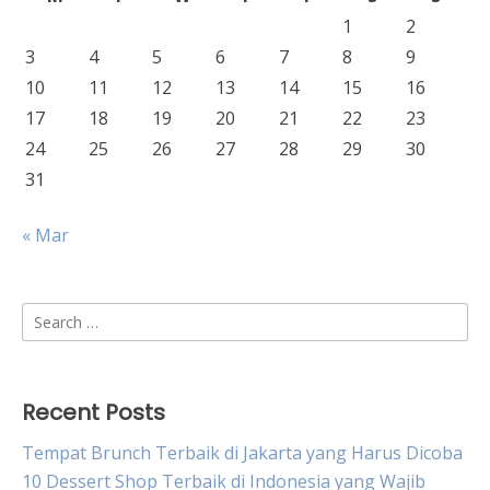
1
2
3
4
5
6
7
8
9
10
11
12
13
14
15
16
17
18
19
20
21
22
23
24
25
26
27
28
29
30
31
« Mar
Search
for:
Recent Posts
Tempat Brunch Terbaik di Jakarta yang Harus Dicoba
10 Dessert Shop Terbaik di Indonesia yang Wajib