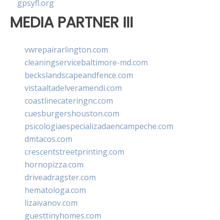
gpsyfl.org
MEDIA PARTNER III
vwrepairarlington.com
cleaningservicebaltimore-md.com
beckslandscapeandfence.com
vistaaltadelveramendi.com
coastlinecateringnc.com
cuesburgershouston.com
psicologiaespecializadaencampeche.com
dmtacos.com
crescentstreetprinting.com
hornopizza.com
driveadragster.com
hematologa.com
lizaivanov.com
guesttinyhomes.com