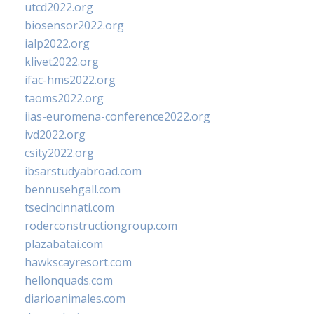
utcd2022.org
biosensor2022.org
ialp2022.org
klivet2022.org
ifac-hms2022.org
taoms2022.org
iias-euromena-conference2022.org
ivd2022.org
csity2022.org
ibsarstudyabroad.com
bennusehgall.com
tsecincinnati.com
roderconstructiongroup.com
plazabatai.com
hawkscayresort.com
hellonquads.com
diarioanimales.com