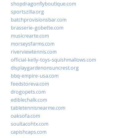
shopdragonflyboutique.com
sportszilla.org
batchprovisionsbar.com
brasserie-gobette.com
musicrearte.com
morseysfarms.com
riverviewtennis.com
official-kelly-toys-squishmallows.com
displaygardenonsuncrest.org
bbq-empire-usa.com
feedstoreva.com
drogopets.com
ediblechalk.com
tabletennisnearme.com
oaksofa.com
soultacohtx.com
capishcaps.com