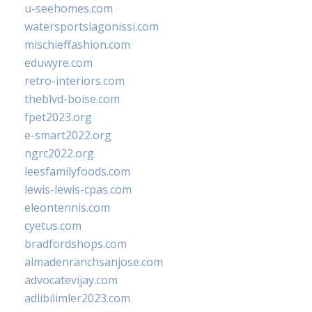
u-seehomes.com
watersportslagonissi.com
mischieffashion.com
eduwyre.com
retro-interiors.com
theblvd-boise.com
fpet2023.org
e-smart2022.org
ngrc2022.org
leesfamilyfoods.com
lewis-lewis-cpas.com
eleontennis.com
cyetus.com
bradfordshops.com
almadenranchsanjose.com
advocatevijay.com
adlibilimler2023.com