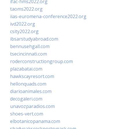
ifac-hms2022.org
taoms2022.org
iias-euromena-conference2022.org
ivd2022.org
csity2022.org
ibsarstudyabroad.com
bennusehgall.com
tsecincinnati.com
roderconstructiongroup.com
plazabatai.com
hawkscayresort.com
hellonquads.com
diarioanimales.com
decogaleri.com
unavozparadios.com
shoes-vert.com
elbotanicopanama.com
shadyoaksrockportrvpark.com