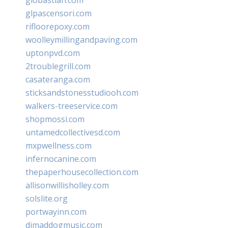
glpascensori.com
rifloorepoxy.com
woolleymillingandpaving.com
uptonpvd.com
2troublegrill.com
casateranga.com
sticksandstonesstudiooh.com
walkers-treeservice.com
shopmossi.com
untamedcollectivesd.com
mxpwellness.com
infernocanine.com
thepaperhousecollection.com
allisonwillisholley.com
solslite.org
portwayinn.com
djmaddogmusic.com