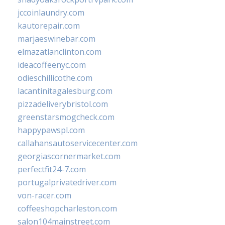
jccoinlaundry.com
kautorepair.com
marjaeswinebar.com
elmazatlanclinton.com
ideacoffeenyc.com
odieschillicothe.com
lacantinitagalesburg.com
pizzadeliverybristol.com
greenstarsmogcheck.com
happypawspl.com
callahansautoservicecenter.com
georgiascornermarket.com
perfectfit24-7.com
portugalprivatedriver.com
von-racer.com
coffeeshopcharleston.com
salon104mainstreet.com