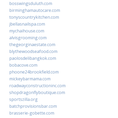
bosswingsduluth.com
birminghamautocare.com
tonyscountrykitchen.com
jbellasnailspa.com
mychaihouse.com
alvisgrooming.com
thegeorginaestate.com
blythewoodseafood.com
paolosdelibangkok.com
bobacove.com
phoone24brookfield.com
mickeybarmama.com
roadwayconstructioninc.com
shopdragonflyboutique.com
sportszilla.org
batchprovisionsbar.com
brasserie-gobette.com