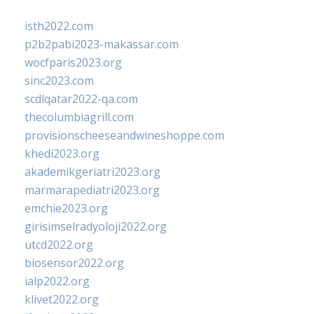
isth2022.com
p2b2pabi2023-makassar.com
wocfparis2023.org
sinc2023.com
scdlqatar2022-qa.com
thecolumbiagrill.com
provisionscheeseandwineshoppe.com
khedi2023.org
akademikgeriatri2023.org
marmarapediatri2023.org
emchie2023.org
girisimselradyoloji2022.org
utcd2022.org
biosensor2022.org
ialp2022.org
klivet2022.org