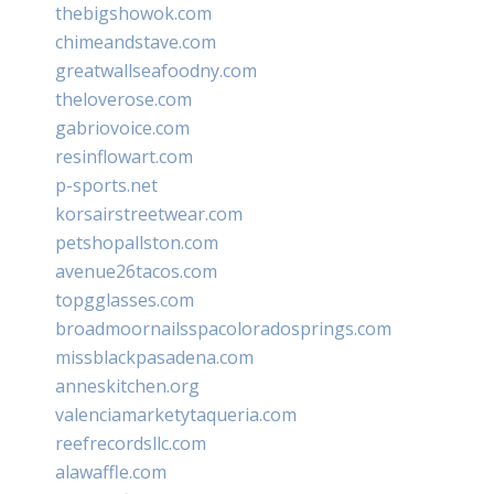
thebigshowok.com
chimeandstave.com
greatwallseafoodny.com
theloverose.com
gabriovoice.com
resinflowart.com
p-sports.net
korsairstreetwear.com
petshopallston.com
avenue26tacos.com
topgglasses.com
broadmoornailsspacoloradosprings.com
missblackpasadena.com
anneskitchen.org
valenciamarketytaqueria.com
reefrecordsllc.com
alawaffle.com