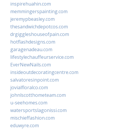
inspirehuahin.com
memmingerspainting.com
jeremypbeasley.com
thesandwichdepotcos.com
drgiggleshouseofpain.com
hotflashdesigns.com
garagenadeau.com
lifestylechauffeurservice.com
EverNewNails.com
insideoutdecoratingcentre.com
salvatoresinpoint.com
jovialfloralco.com
johnlscotthometeam.com
u-seehomes.com
watersportslagonissi.com
mischieffashion.com
eduwyre.com