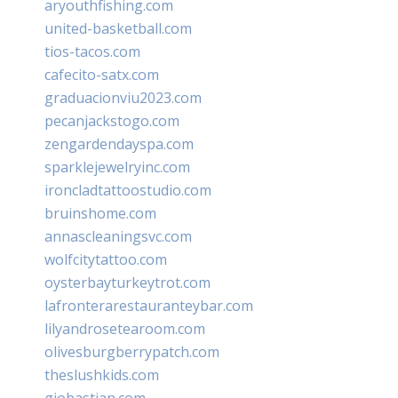
aryouthfishing.com
united-basketball.com
tios-tacos.com
cafecito-satx.com
graduacionviu2023.com
pecanjackstogo.com
zengardendayspa.com
sparklejewelryinc.com
ironcladtattoostudio.com
bruinshome.com
annascleaningsvc.com
wolfcitytattoo.com
oysterbayturkeytrot.com
lafronterarestauranteybar.com
lilyandrosetearoom.com
olivesburgberrypatch.com
theslushkids.com
giobastian.com