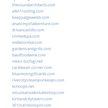
thesoundarchitects.com
allin1roofing.com
keepjudgewebb.com
anatomyofadventure.com
drivancastillo.com
cmmedspa.com
midletontkd.com
gardensandgrills.com
basilfoodwine.com
nikko-tochigi.net
caribbean-corner.com
bluemoongiftcards.com
rivercitysteampunkexpo.com
kchoops.net
mountainsideskateshop.com
kirtlandcitytavern.com
301nutritionspot.com