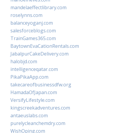
mandelaeffectlibrary.com
roselynns.com
balanceyoganj.com
salesforceblogs.com
TrainGames365.com
BaytownEvaCationRentals.com
JabalpurCakeDelivery.com
halobjd.com
intelligenceqatar.com
PikaPikaApp.com
takecareofbusinessdfw.org
HamadaOfJapan.com
VersifyLifestyle.com
kingscreekadventures.com
antaeuslabs.com
purelycleanchemdry.com
WishOping.com