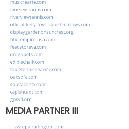
musicrearte.com
morseysfarms.com
riverviewtennis.com
official-kelly-toys-squishmallows.com
displaygardenonsuncrest.org
bbq-empire-usa.com
feedstoreva.com
drogopets.com
ediblechalk.com
tabletennisnearme.com
oaksofa.com
soultacohtx.com
capishcaps.com
gpsyfl.org
MEDIA PARTNER III
vwrepairarlington.com