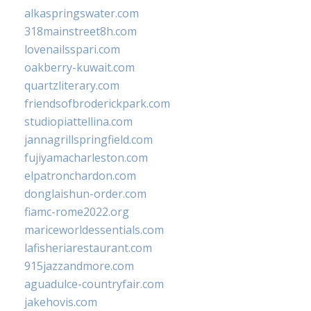
alkaspringswater.com
318mainstreet8h.com
lovenailsspari.com
oakberry-kuwait.com
quartzliterary.com
friendsofbroderickpark.com
studiopiattellina.com
jannagrillspringfield.com
fujiyamacharleston.com
elpatronchardon.com
donglaishun-order.com
fiamc-rome2022.org
mariceworldessentials.com
lafisheriarestaurant.com
915jazzandmore.com
aguadulce-countryfair.com
jakehovis.com