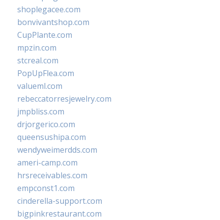
shoplegacee.com
bonvivantshop.com
CupPlante.com
mpzin.com
stcreal.com
PopUpFlea.com
valueml.com
rebeccatorresjewelry.com
jmpbliss.com
drjorgerico.com
queensushipa.com
wendyweimerdds.com
ameri-camp.com
hrsreceivables.com
empconst1.com
cinderella-support.com
bigpinkrestaurant.com