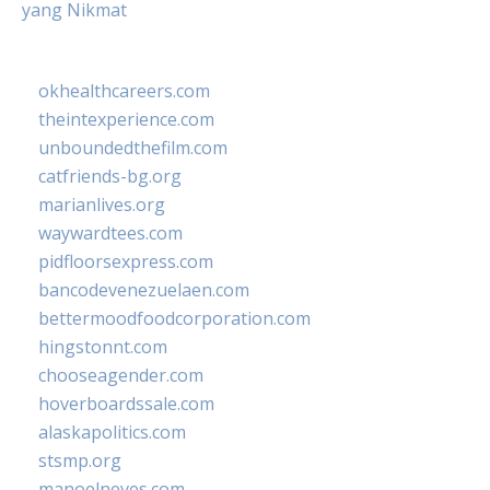
yang Nikmat
okhealthcareers.com
theintexperience.com
unboundedthefilm.com
catfriends-bg.org
marianlives.org
waywardtees.com
pidfloorsexpress.com
bancodevenezuelaen.com
bettermoodfoodcorporation.com
hingstonnt.com
chooseagender.com
hoverboardssale.com
alaskapolitics.com
stsmp.org
manoelneves.com