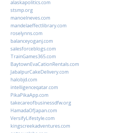
alaskapolitics.com
stsmp.org
manoelneves.com
mandelaeffectlibrary.com
roselynns.com
balanceyoganj.com
salesforceblogs.com
TrainGames365.com
BaytownEvaCationRentals.com
JabalpurCakeDelivery.com
halobjd.com
intelligenceqatar.com
PikaPikaApp.com
takecareofbusinessdfw.org
HamadaOfJapan.com
VersifyLifestyle.com
kingscreekadventures.com