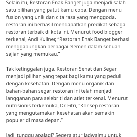
Selain itu, Restoran Enak Banget juga menjadi salah
satu pilihan yang patut kamu coba. Dengan menu
fusion yang unik dan cita rasa yang menggoda,
restoran ini berhasil mendapatkan predikat sebagai
restoran terbaik di kota ini. Menurut food blogger
terkenal, Andi Kuliner, “Restoran Enak Banget berhasil
menggabungkan berbagai elemen dalam sebuah
sajian yang memukau.”
Tak ketinggalan juga, Restoran Sehat dan Segar
menjadi pilihan yang tepat bagi kamu yang peduli
dengan kesehatan. Dengan menu organik dan
bahan-bahan segar, restoran ini telah menjadi
langganan para selebriti dan atlet terkenal. Menurut
nutrisionis terkemuka, Dr. Fitri, “Konsep restoran
yang mengutamakan kesehatan akan semakin
populer di masa depan.”
Jadi, tunggu apalagi? Segera atur jadwalmu untuk