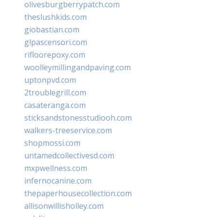
olivesburgberrypatch.com
theslushkids.com
giobastian.com
glpascensori.com
rifloorepoxy.com
woolleymillingandpaving.com
uptonpvd.com
2troublegrill.com
casateranga.com
sticksandstonesstudiooh.com
walkers-treeservice.com
shopmossi.com
untamedcollectivesd.com
mxpwellness.com
infernocanine.com
thepaperhousecollection.com
allisonwillisholley.com