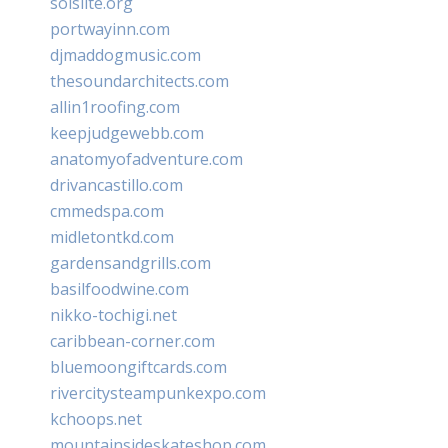
solslite.org
portwayinn.com
djmaddogmusic.com
thesoundarchitects.com
allin1roofing.com
keepjudgewebb.com
anatomyofadventure.com
drivancastillo.com
cmmedspa.com
midletontkd.com
gardensandgrills.com
basilfoodwine.com
nikko-tochigi.net
caribbean-corner.com
bluemoongiftcards.com
rivercitysteampunkexpo.com
kchoops.net
mountainsideskateshop.com