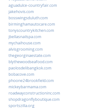
aguadulce-countryfair.com
jakehovis.com
bosswingsduluth.com
birminghamautocare.com
tonyscountrykitchen.com
jbellasnailspa.com
mychaihouse.com
alvisgrooming.com
thegeorginaestate.com
blythewoodseafood.com
paolosdelibangkok.com
bobacove.com
phoone24brookfield.com
mickeybarmama.com
roadwayconstructioninc.com
shopdragonflyboutique.com
sportszilla.org