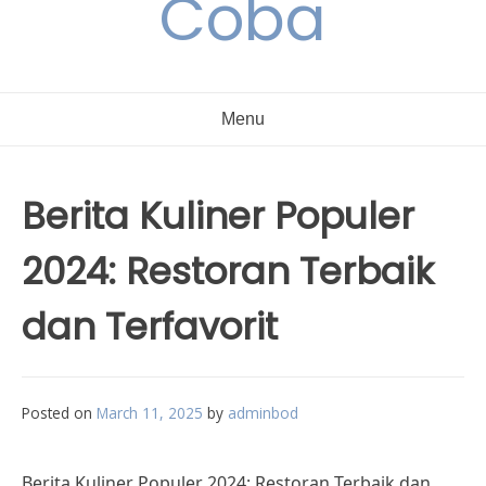
Coba
Menu
Berita Kuliner Populer
2024: Restoran Terbaik
dan Terfavorit
Posted on
March 11, 2025
by
adminbod
Berita Kuliner Populer 2024: Restoran Terbaik dan