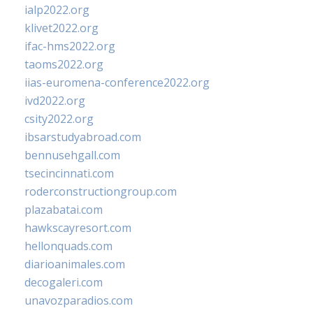
ialp2022.org
klivet2022.org
ifac-hms2022.org
taoms2022.org
iias-euromena-conference2022.org
ivd2022.org
csity2022.org
ibsarstudyabroad.com
bennusehgall.com
tsecincinnati.com
roderconstructiongroup.com
plazabatai.com
hawkscayresort.com
hellonquads.com
diarioanimales.com
decogaleri.com
unavozparadios.com