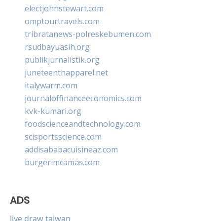
electjohnstewart.com
omptourtravels.com
tribratanews-polreskebumen.com
rsudbayuasih.org
publikjurnalistik.org
juneteenthapparel.net
italywarm.com
journaloffinanceeconomics.com
kvk-kumari.org
foodscienceandtechnology.com
scisportsscience.com
addisababacuisineaz.com
burgerimcamas.com
ADS
live draw taiwan