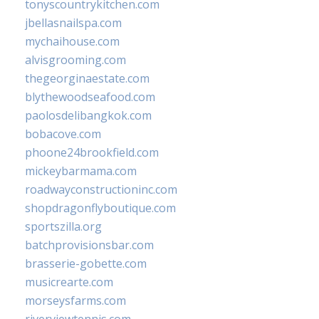
tonyscountrykitchen.com
jbellasnailspa.com
mychaihouse.com
alvisgrooming.com
thegeorginaestate.com
blythewoodseafood.com
paolosdelibangkok.com
bobacove.com
phoone24brookfield.com
mickeybarmama.com
roadwayconstructioninc.com
shopdragonflyboutique.com
sportszilla.org
batchprovisionsbar.com
brasserie-gobette.com
musicrearte.com
morseysfarms.com