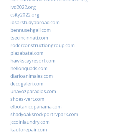
ivd2022.org
csity2022.org
ibsarstudyabroad.com
bennusehgall.com
tsecincinnati.com
roderconstructiongroup.com
plazabatai.com
hawkscayresort.com
hellonquads.com
diarioanimales.com
decogaleri.com
unavozparadios.com
shoes-vert.com
elbotanicopanama.com
shadyoaksrockportrvpark.com
jccoinlaundry.com
kautorepair.com