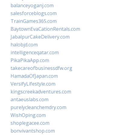
balanceyoganj.com
salesforceblogs.com
TrainGames365.com
BaytownEvaCationRentals.com
JabalpurCakeDelivery.com
halobjd.com
intelligenceqatar.com
PikaPikaApp.com
takecareofbusinessdfw.org
HamadaOfJapan.com
VersifyLifestyle.com
kingscreekadventures.com
antaeuslabs.com
purelycleanchemdry.com
WishOping.com
shoplegacee.com
bonvivantshop.com