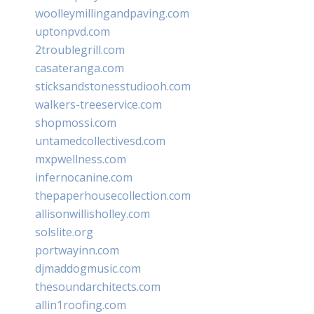
woolleymillingandpaving.com
uptonpvd.com
2troublegrill.com
casateranga.com
sticksandstonesstudiooh.com
walkers-treeservice.com
shopmossi.com
untamedcollectivesd.com
mxpwellness.com
infernocanine.com
thepaperhousecollection.com
allisonwillisholley.com
solslite.org
portwayinn.com
djmaddogmusic.com
thesoundarchitects.com
allin1roofing.com