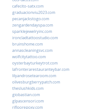
cafecito-satx.com
graduacionviu2023.com
pecanjackstogo.com
zengardendayspa.com
sparklejewelryinc.com
ironcladtattoostudio.com
bruinshome.com
annascleaningsvc.com
wolfcitytattoo.com
oysterbayturkeytrot.com
lafronterarestauranteybar.com
lilyandrosetearoom.com
olivesburgberrypatch.com
theslushkids.com
giobastian.com
glpascensori.com
rifloorepoxy.com