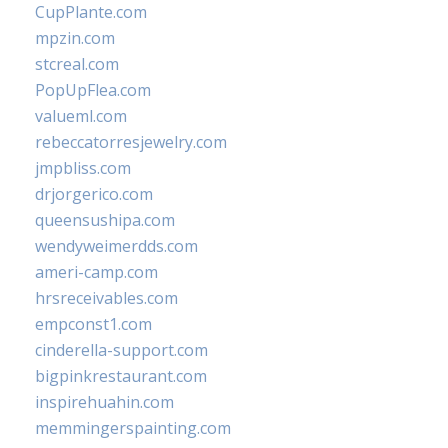
CupPlante.com
mpzin.com
stcreal.com
PopUpFlea.com
valueml.com
rebeccatorresjewelry.com
jmpbliss.com
drjorgerico.com
queensushipa.com
wendyweimerdds.com
ameri-camp.com
hrsreceivables.com
empconst1.com
cinderella-support.com
bigpinkrestaurant.com
inspirehuahin.com
memmingerspainting.com