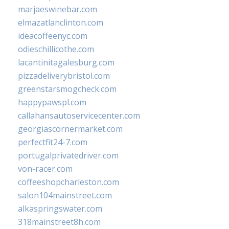
marjaeswinebar.com
elmazatlanclinton.com
ideacoffeenyc.com
odieschillicothe.com
lacantinitagalesburg.com
pizzadeliverybristol.com
greenstarsmogcheck.com
happypawspl.com
callahansautoservicecenter.com
georgiascornermarket.com
perfectfit24-7.com
portugalprivatedriver.com
von-racer.com
coffeeshopcharleston.com
salon104mainstreet.com
alkaspringswater.com
318mainstreet8h.com