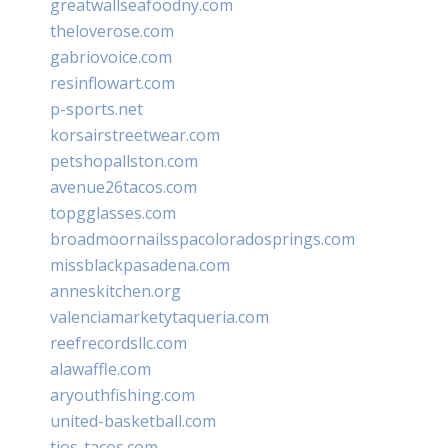
greatwallseafoodny.com
theloverose.com
gabriovoice.com
resinflowart.com
p-sports.net
korsairstreetwear.com
petshopallston.com
avenue26tacos.com
topgglasses.com
broadmoornailsspacoloradosprings.com
missblackpasadena.com
anneskitchen.org
valenciamarketytaqueria.com
reefrecordsllc.com
alawaffle.com
aryouthfishing.com
united-basketball.com
tios-tacos.com