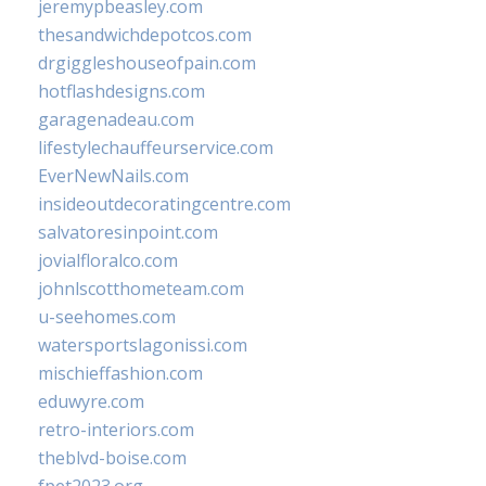
jeremypbeasley.com
thesandwichdepotcos.com
drgiggleshouseofpain.com
hotflashdesigns.com
garagenadeau.com
lifestylechauffeurservice.com
EverNewNails.com
insideoutdecoratingcentre.com
salvatoresinpoint.com
jovialfloralco.com
johnlscotthometeam.com
u-seehomes.com
watersportslagonissi.com
mischieffashion.com
eduwyre.com
retro-interiors.com
theblvd-boise.com