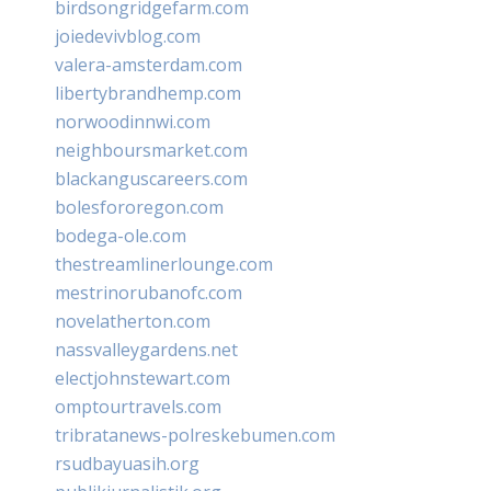
birdsongridgefarm.com
joiedevivblog.com
valera-amsterdam.com
libertybrandhemp.com
norwoodinnwi.com
neighboursmarket.com
blackanguscareers.com
bolesfororegon.com
bodega-ole.com
thestreamlinerlounge.com
mestrinorubanofc.com
novelatherton.com
nassvalleygardens.net
electjohnstewart.com
omptourtravels.com
tribratanews-polreskebumen.com
rsudbayuasih.org