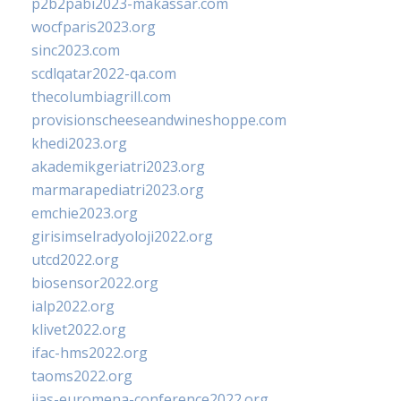
p2b2pabi2023-makassar.com
wocfparis2023.org
sinc2023.com
scdlqatar2022-qa.com
thecolumbiagrill.com
provisionscheeseandwineshoppe.com
khedi2023.org
akademikgeriatri2023.org
marmarapediatri2023.org
emchie2023.org
girisimselradyoloji2022.org
utcd2022.org
biosensor2022.org
ialp2022.org
klivet2022.org
ifac-hms2022.org
taoms2022.org
iias-euromena-conference2022.org