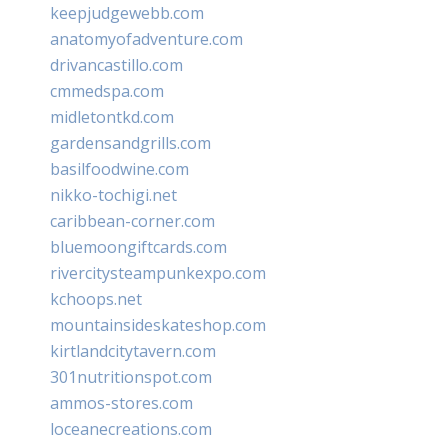
keepjudgewebb.com
anatomyofadventure.com
drivancastillo.com
cmmedspa.com
midletontkd.com
gardensandgrills.com
basilfoodwine.com
nikko-tochigi.net
caribbean-corner.com
bluemoongiftcards.com
rivercitysteampunkexpo.com
kchoops.net
mountainsideskateshop.com
kirtlandcitytavern.com
301nutritionspot.com
ammos-stores.com
loceanecreations.com