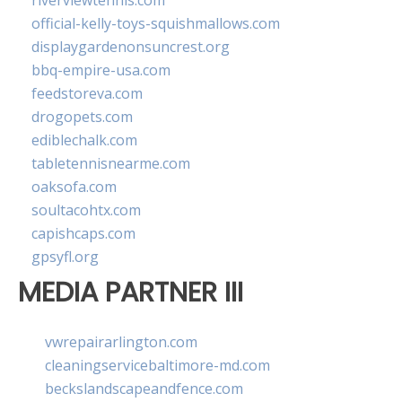
riverviewtennis.com
official-kelly-toys-squishmallows.com
displaygardenonsuncrest.org
bbq-empire-usa.com
feedstoreva.com
drogopets.com
ediblechalk.com
tabletennisnearme.com
oaksofa.com
soultacohtx.com
capishcaps.com
gpsyfl.org
MEDIA PARTNER III
vwrepairarlington.com
cleaningservicebaltimore-md.com
beckslandscapeandfence.com