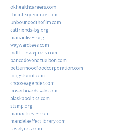
okhealthcareers.com
theintexperience.com
unboundedthefilm.com
catfriends-bg.org
marianlives.org
waywardtees.com
pidfloorsexpress.com
bancodevenezuelaen.com
bettermoodfoodcorporation.com
hingstonnt.com
chooseagender.com
hoverboardssale.com
alaskapolitics.com
stsmp.org
manoelneves.com
mandelaeffectlibrary.com
roselynns.com