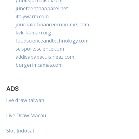
publikjurnalistik.org
juneteenthapparel.net
italywarm.com
journaloffinanceeconomics.com
kvk-kumari.org
foodscienceandtechnology.com
scisportsscience.com
addisababacuisineaz.com
burgerimcamas.com
ADS
live draw taiwan
Live Draw Macau
Slot Indosat