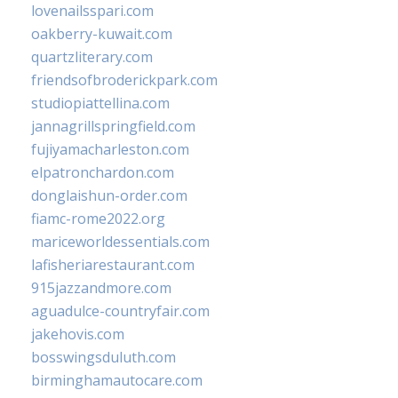
lovenailsspari.com
oakberry-kuwait.com
quartzliterary.com
friendsofbroderickpark.com
studiopiattellina.com
jannagrillspringfield.com
fujiyamacharleston.com
elpatronchardon.com
donglaishun-order.com
fiamc-rome2022.org
mariceworldessentials.com
lafisheriarestaurant.com
915jazzandmore.com
aguadulce-countryfair.com
jakehovis.com
bosswingsduluth.com
birminghamautocare.com