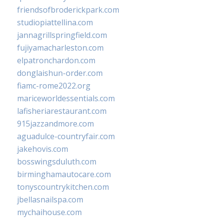
friendsofbroderickpark.com
studiopiattellina.com
jannagrillspringfield.com
fujiyamacharleston.com
elpatronchardon.com
donglaishun-order.com
fiamc-rome2022.org
mariceworldessentials.com
lafisheriarestaurant.com
915jazzandmore.com
aguadulce-countryfair.com
jakehovis.com
bosswingsduluth.com
birminghamautocare.com
tonyscountrykitchen.com
jbellasnailspa.com
mychaihouse.com