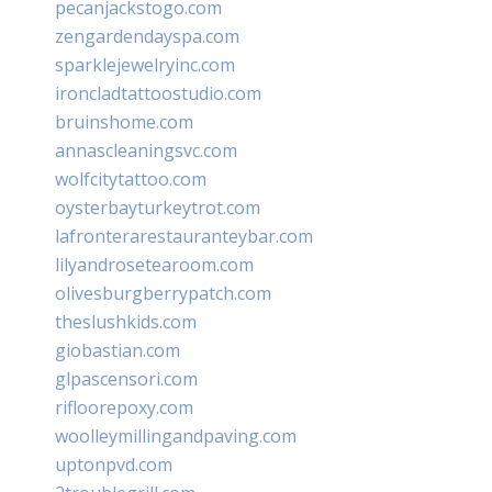
pecanjackstogo.com
zengardendayspa.com
sparklejewelryinc.com
ironcladtattoostudio.com
bruinshome.com
annascleaningsvc.com
wolfcitytattoo.com
oysterbayturkeytrot.com
lafronterarestauranteybar.com
lilyandrosetearoom.com
olivesburgberrypatch.com
theslushkids.com
giobastian.com
glpascensori.com
rifloorepoxy.com
woolleymillingandpaving.com
uptonpvd.com