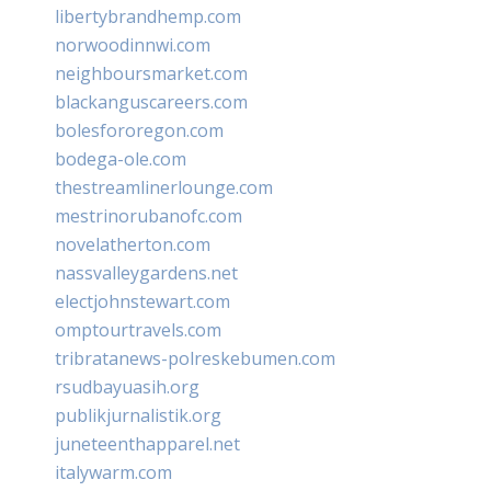
libertybrandhemp.com
norwoodinnwi.com
neighboursmarket.com
blackanguscareers.com
bolesfororegon.com
bodega-ole.com
thestreamlinerlounge.com
mestrinorubanofc.com
novelatherton.com
nassvalleygardens.net
electjohnstewart.com
omptourtravels.com
tribratanews-polreskebumen.com
rsudbayuasih.org
publikjurnalistik.org
juneteenthapparel.net
italywarm.com