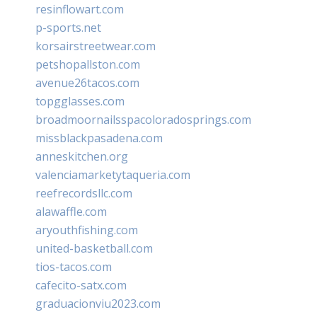
resinflowart.com
p-sports.net
korsairstreetwear.com
petshopallston.com
avenue26tacos.com
topgglasses.com
broadmoornailsspacoloradosprings.com
missblackpasadena.com
anneskitchen.org
valenciamarketytaqueria.com
reefrecordsllc.com
alawaffle.com
aryouthfishing.com
united-basketball.com
tios-tacos.com
cafecito-satx.com
graduacionviu2023.com