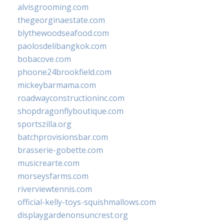
alvisgrooming.com
thegeorginaestate.com
blythewoodseafood.com
paolosdelibangkok.com
bobacove.com
phoone24brookfield.com
mickeybarmama.com
roadwayconstructioninc.com
shopdragonflyboutique.com
sportszilla.org
batchprovisionsbar.com
brasserie-gobette.com
musicrearte.com
morseysfarms.com
riverviewtennis.com
official-kelly-toys-squishmallows.com
displaygardenonsuncrest.org