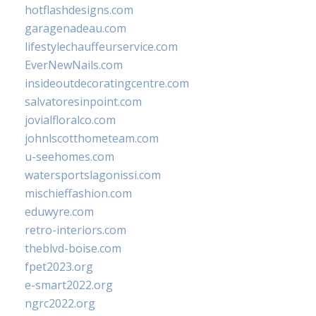
hotflashdesigns.com
garagenadeau.com
lifestylechauffeurservice.com
EverNewNails.com
insideoutdecoratingcentre.com
salvatoresinpoint.com
jovialfloralco.com
johnlscotthometeam.com
u-seehomes.com
watersportslagonissi.com
mischieffashion.com
eduwyre.com
retro-interiors.com
theblvd-boise.com
fpet2023.org
e-smart2022.org
ngrc2022.org