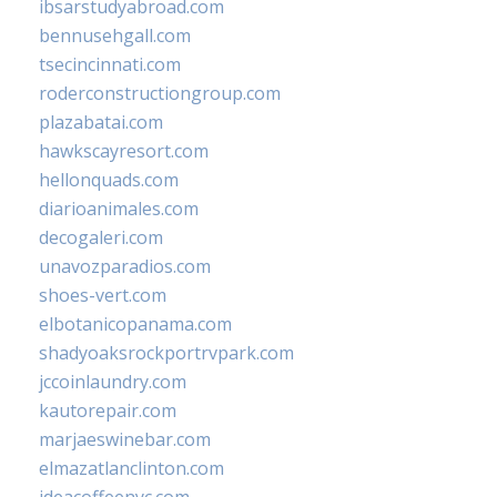
ibsarstudyabroad.com
bennusehgall.com
tsecincinnati.com
roderconstructiongroup.com
plazabatai.com
hawkscayresort.com
hellonquads.com
diarioanimales.com
decogaleri.com
unavozparadios.com
shoes-vert.com
elbotanicopanama.com
shadyoaksrockportrvpark.com
jccoinlaundry.com
kautorepair.com
marjaeswinebar.com
elmazatlanclinton.com