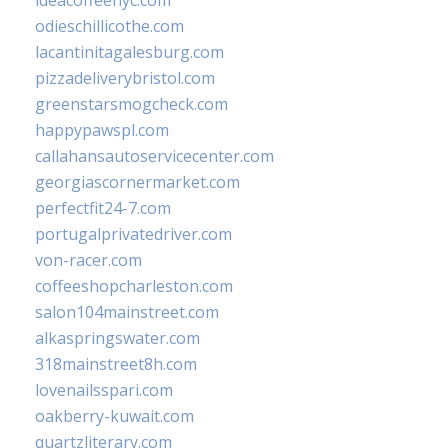
ideacoffeenyc.com
odieschillicothe.com
lacantinitagalesburg.com
pizzadeliverybristol.com
greenstarsmogcheck.com
happypawspl.com
callahansautoservicecenter.com
georgiascornermarket.com
perfectfit24-7.com
portugalprivatedriver.com
von-racer.com
coffeeshopcharleston.com
salon104mainstreet.com
alkaspringswater.com
318mainstreet8h.com
lovenailsspari.com
oakberry-kuwait.com
quartzliterary.com