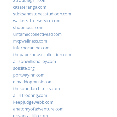
2troublegrill.com
casateranga.com
sticksandstonesstudiooh.com
walkers-treeservice.com
shopmossi.com
untamedcollectivesd.com
mxpwellness.com
infernocanine.com
thepaperhousecollection.com
allisonwillisholley.com
solslite.org
portwayinn.com
djmaddogmusic.com
thesoundarchitects.com
allin1roofing.com
keepjudgewebb.com
anatomyofadventure.com
drivancastillo.com