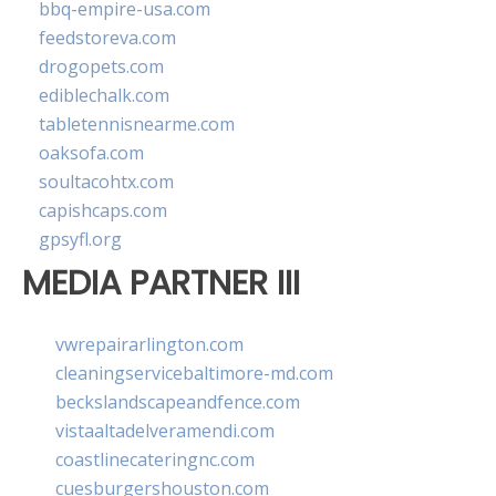
bbq-empire-usa.com
feedstoreva.com
drogopets.com
ediblechalk.com
tabletennisnearme.com
oaksofa.com
soultacohtx.com
capishcaps.com
gpsyfl.org
MEDIA PARTNER III
vwrepairarlington.com
cleaningservicebaltimore-md.com
beckslandscapeandfence.com
vistaaltadelveramendi.com
coastlinecateringnc.com
cuesburgershouston.com