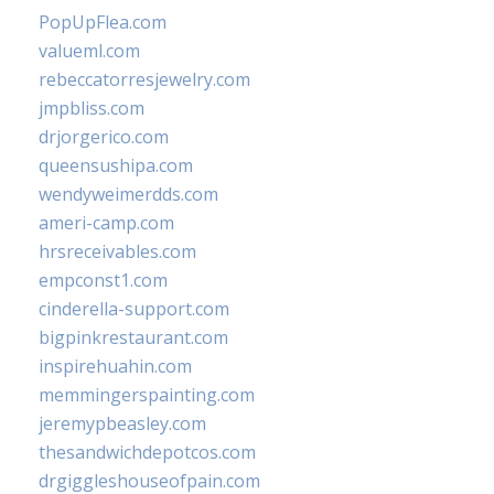
PopUpFlea.com
valueml.com
rebeccatorresjewelry.com
jmpbliss.com
drjorgerico.com
queensushipa.com
wendyweimerdds.com
ameri-camp.com
hrsreceivables.com
empconst1.com
cinderella-support.com
bigpinkrestaurant.com
inspirehuahin.com
memmingerspainting.com
jeremypbeasley.com
thesandwichdepotcos.com
drgiggleshouseofpain.com