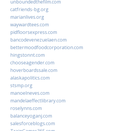
unboundedthefilm.com
catfriends-bg.org
marianlives.org
waywardtees.com
pidfloorsexpress.com
bancodevenezuelaen.com
bettermoodfoodcorporation.com
hingstonnt.com
chooseagender.com
hoverboardssale.com
alaskapolitics.com
stsmp.org
manoelneves.com
mandelaeffectlibrary.com
roselynns.com
balanceyoganj.com
salesforceblogs.com