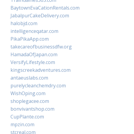
TrainGames365.com
BaytownEvaCationRentals.com
JabalpurCakeDelivery.com
halobjd.com
intelligenceqatar.com
PikaPikaApp.com
takecareofbusinessdfw.org
HamadaOfJapan.com
VersifyLifestyle.com
kingscreekadventures.com
antaeuslabs.com
purelycleanchemdry.com
WishOping.com
shoplegacee.com
bonvivantshop.com
CupPlante.com
mpzin.com
stcreal.com