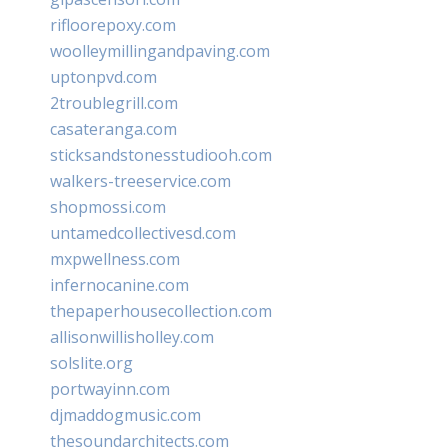
rifloorepoxy.com
woolleymillingandpaving.com
uptonpvd.com
2troublegrill.com
casateranga.com
sticksandstonesstudiooh.com
walkers-treeservice.com
shopmossi.com
untamedcollectivesd.com
mxpwellness.com
infernocanine.com
thepaperhousecollection.com
allisonwillisholley.com
solslite.org
portwayinn.com
djmaddogmusic.com
thesoundarchitects.com