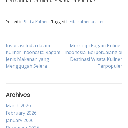
bermanfaat untukmu. Selamat mencoba!
Posted in
Berita Kuliner
Tagged
berita kuliner adalah
Post
Inspirasi India dalam
Mencicipi Ragam Kuliner
Kuliner Indonesia: Ragam
Indonesia: Berpetualang di
Jenis Makanan yang
Destinasi Wisata Kuliner
navigation
Menggugah Selera
Terpopuler
Archives
March 2026
February 2026
January 2026
December 2025