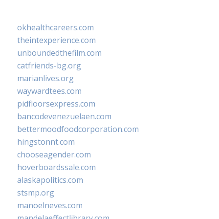
okhealthcareers.com
theintexperience.com
unboundedthefilm.com
catfriends-bg.org
marianlives.org
waywardtees.com
pidfloorsexpress.com
bancodevenezuelaen.com
bettermoodfoodcorporation.com
hingstonnt.com
chooseagender.com
hoverboardssale.com
alaskapolitics.com
stsmp.org
manoelneves.com
mandelaeffectlibrary.com