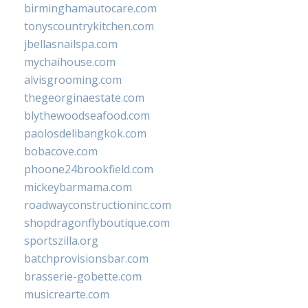
birminghamautocare.com
tonyscountrykitchen.com
jbellasnailspa.com
mychaihouse.com
alvisgrooming.com
thegeorginaestate.com
blythewoodseafood.com
paolosdelibangkok.com
bobacove.com
phoone24brookfield.com
mickeybarmama.com
roadwayconstructioninc.com
shopdragonflyboutique.com
sportszilla.org
batchprovisionsbar.com
brasserie-gobette.com
musicrearte.com