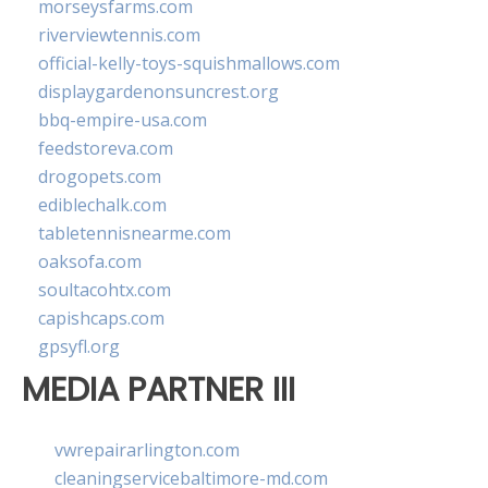
morseysfarms.com
riverviewtennis.com
official-kelly-toys-squishmallows.com
displaygardenonsuncrest.org
bbq-empire-usa.com
feedstoreva.com
drogopets.com
ediblechalk.com
tabletennisnearme.com
oaksofa.com
soultacohtx.com
capishcaps.com
gpsyfl.org
MEDIA PARTNER III
vwrepairarlington.com
cleaningservicebaltimore-md.com