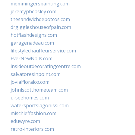
memmingerspainting.com
jeremypbeasley.com
thesandwichdepotcos.com
drgiggleshouseofpain.com
hotflashdesigns.com
garagenadeau.com
lifestylechauffeurservice.com
EverNewNails.com
insideoutdecoratingcentre.com
salvatoresinpoint.com
jovialfloralco.com
johnlscotthometeam.com
u-seehomes.com
watersportslagonissi.com
mischieffashion.com
eduwyre.com
retro-interiors.com