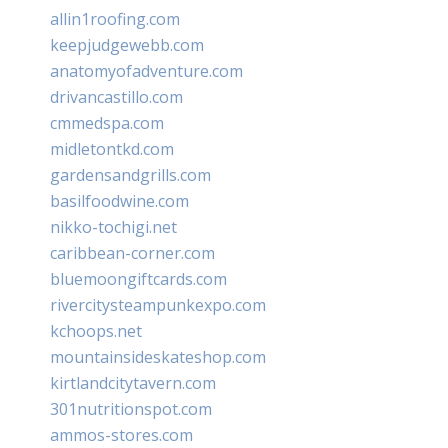
allin1roofing.com
keepjudgewebb.com
anatomyofadventure.com
drivancastillo.com
cmmedspa.com
midletontkd.com
gardensandgrills.com
basilfoodwine.com
nikko-tochigi.net
caribbean-corner.com
bluemoongiftcards.com
rivercitysteampunkexpo.com
kchoops.net
mountainsideskateshop.com
kirtlandcitytavern.com
301nutritionspot.com
ammos-stores.com