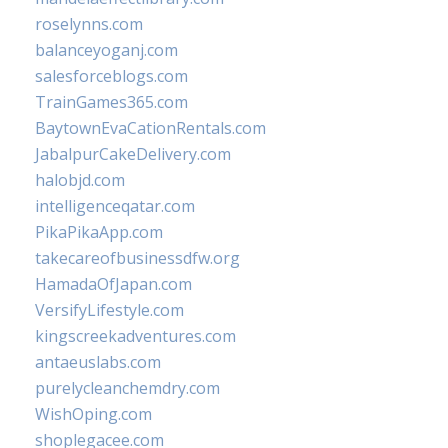
roselynns.com
balanceyoganj.com
salesforceblogs.com
TrainGames365.com
BaytownEvaCationRentals.com
JabalpurCakeDelivery.com
halobjd.com
intelligenceqatar.com
PikaPikaApp.com
takecareofbusinessdfw.org
HamadaOfJapan.com
VersifyLifestyle.com
kingscreekadventures.com
antaeuslabs.com
purelycleanchemdry.com
WishOping.com
shoplegacee.com