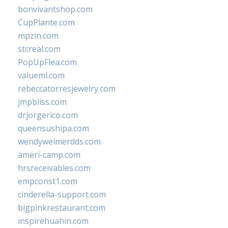
bonvivantshop.com
CupPlante.com
mpzin.com
stcreal.com
PopUpFlea.com
valueml.com
rebeccatorresjewelry.com
jmpbliss.com
drjorgerico.com
queensushipa.com
wendyweimerdds.com
ameri-camp.com
hrsreceivables.com
empconst1.com
cinderella-support.com
bigpinkrestaurant.com
inspirehuahin.com