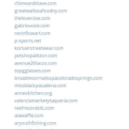
chimeandstave.com
greatwallseafoodny.com
theloverose.com
gabriovoice.com
resinflowart.com
p-sports.net
korsairstreetwear.com
petshopallston.com
avenue26tacos.com
topgglasses.com
broadmoornailsspacoloradosprings.com
missblackpasadena.com
anneskitchen.org
valenciamarketytaqueria.com
reefrecordsllc.com
alawaffle.com
aryouthfishing.com