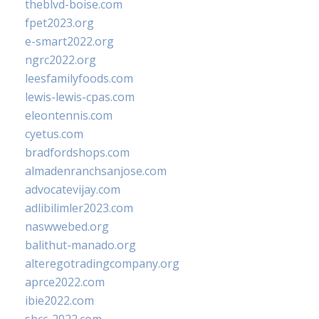
theblvd-boise.com
fpet2023.org
e-smart2022.org
ngrc2022.org
leesfamilyfoods.com
lewis-lewis-cpas.com
eleontennis.com
cyetus.com
bradfordshops.com
almadenranchsanjose.com
advocatevijay.com
adlibilimler2023.com
naswwebed.org
balithut-manado.org
alteregotradingcompany.org
aprce2022.com
ibie2022.com