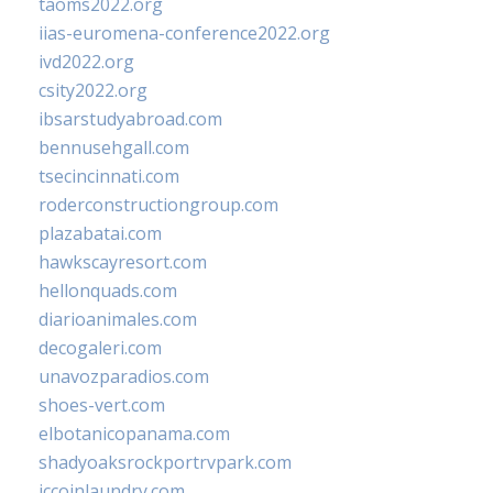
taoms2022.org
iias-euromena-conference2022.org
ivd2022.org
csity2022.org
ibsarstudyabroad.com
bennusehgall.com
tsecincinnati.com
roderconstructiongroup.com
plazabatai.com
hawkscayresort.com
hellonquads.com
diarioanimales.com
decogaleri.com
unavozparadios.com
shoes-vert.com
elbotanicopanama.com
shadyoaksrockportrvpark.com
jccoinlaundry.com