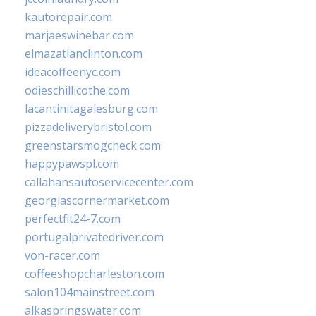
kautorepair.com
marjaeswinebar.com
elmazatlanclinton.com
ideacoffeenyc.com
odieschillicothe.com
lacantinitagalesburg.com
pizzadeliverybristol.com
greenstarsmogcheck.com
happypawspl.com
callahansautoservicecenter.com
georgiascornermarket.com
perfectfit24-7.com
portugalprivatedriver.com
von-racer.com
coffeeshopcharleston.com
salon104mainstreet.com
alkaspringswater.com