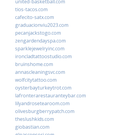
united-basketball.com
tios-tacos.com
cafecito-satx.com
graduacionviu2023.com
pecanjackstogo.com
zengardendayspa.com
sparklejewelryinc.com
ironcladtattoostudio.com
bruinshome.com
annascleaningsvc.com
wolfcitytattoo.com
oysterbayturkeytrot.com
lafronterarestauranteybar.com
lilyandrosetearoom.com
olivesburgberrypatch.com
theslushkids.com
giobastian.com
glpascensori.com