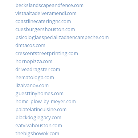
beckslandscapeandfence.com
vistaaltadelveramendi.com
coastlinecateringnc.com
cuesburgershouston.com
psicologiaespecializadaencampeche.com
dmtacos.com
crescentstreetprinting.com
hornopizza.com
driveadragster.com
hematologa.com
lizaivanov.com
guesttinyhomes.com
home-plow-by-meyer.com
palatelatincuisine.com
blackdoglegacy.com
eatvivahouston.com
thebigshowok.com