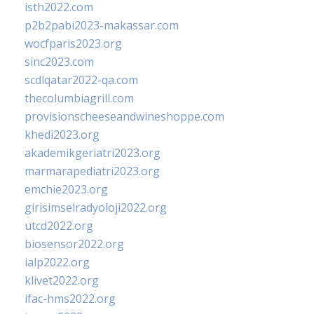
isth2022.com
p2b2pabi2023-makassar.com
wocfparis2023.org
sinc2023.com
scdlqatar2022-qa.com
thecolumbiagrill.com
provisionscheeseandwineshoppe.com
khedi2023.org
akademikgeriatri2023.org
marmarapediatri2023.org
emchie2023.org
girisimselradyoloji2022.org
utcd2022.org
biosensor2022.org
ialp2022.org
klivet2022.org
ifac-hms2022.org