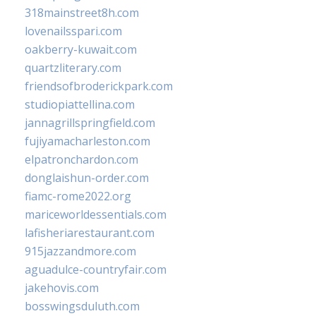
318mainstreet8h.com
lovenailsspari.com
oakberry-kuwait.com
quartzliterary.com
friendsofbroderickpark.com
studiopiattellina.com
jannagrillspringfield.com
fujiyamacharleston.com
elpatronchardon.com
donglaishun-order.com
fiamc-rome2022.org
mariceworldessentials.com
lafisheriarestaurant.com
915jazzandmore.com
aguadulce-countryfair.com
jakehovis.com
bosswingsduluth.com