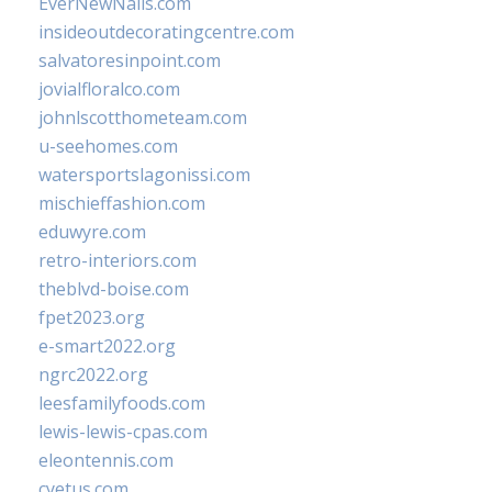
EverNewNails.com
insideoutdecoratingcentre.com
salvatoresinpoint.com
jovialfloralco.com
johnlscotthometeam.com
u-seehomes.com
watersportslagonissi.com
mischieffashion.com
eduwyre.com
retro-interiors.com
theblvd-boise.com
fpet2023.org
e-smart2022.org
ngrc2022.org
leesfamilyfoods.com
lewis-lewis-cpas.com
eleontennis.com
cyetus.com