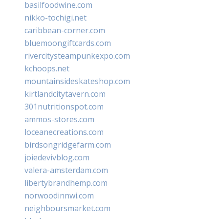
basilfoodwine.com
nikko-tochigi.net
caribbean-corner.com
bluemoongiftcards.com
rivercitysteampunkexpo.com
kchoops.net
mountainsideskateshop.com
kirtlandcitytavern.com
301nutritionspot.com
ammos-stores.com
loceanecreations.com
birdsongridgefarm.com
joiedevivblog.com
valera-amsterdam.com
libertybrandhemp.com
norwoodinnwi.com
neighboursmarket.com