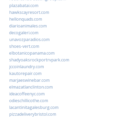
plazabatai.com
hawkscayresort.com
hellonquads.com
diarioanimales.com
decogaleri.com
unavozparadios.com
shoes-vert.com
elbotanicopanama.com
shadyoaksrockportrvpark.com
jccoinlaundry.com
kautorepair.com
marjaeswinebar.com
elmazatlanclinton.com
ideacoffeenyc.com
odieschillicothe.com
lacantinitagalesburg.com
pizzadeliverybristol.com