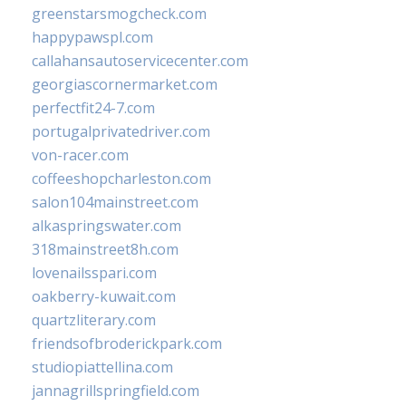
greenstarsmogcheck.com
happypawspl.com
callahansautoservicecenter.com
georgiascornermarket.com
perfectfit24-7.com
portugalprivatedriver.com
von-racer.com
coffeeshopcharleston.com
salon104mainstreet.com
alkaspringswater.com
318mainstreet8h.com
lovenailsspari.com
oakberry-kuwait.com
quartzliterary.com
friendsofbroderickpark.com
studiopiattellina.com
jannagrillspringfield.com