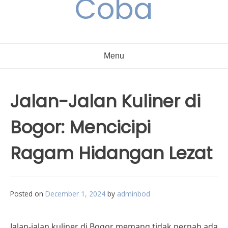
Coba
Menu
Jalan-Jalan Kuliner di
Bogor: Mencicipi
Ragam Hidangan Lezat
Posted on
December 1, 2024
by
adminbod
Jalan-jalan kuliner di Bogor memang tidak pernah ada