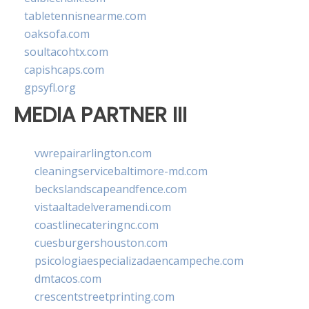
tabletennisnearme.com
oaksofa.com
soultacohtx.com
capishcaps.com
gpsyfl.org
MEDIA PARTNER III
vwrepairarlington.com
cleaningservicebaltimore-md.com
beckslandscapeandfence.com
vistaaltadelveramendi.com
coastlinecateringnc.com
cuesburgershouston.com
psicologiaespecializadaencampeche.com
dmtacos.com
crescentstreetprinting.com