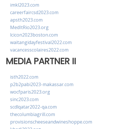
imkl2023.com
careerfaircsd2023.com
apsth2023.com
MedItRio2023.org
lcicon2023boston.com
waitangidayfestival2022.com
vacancesscolaires2022.com
MEDIA PARTNER II
isth2022.com
p2b2pabi2023-makassar.com
wocfparis2023.org
sinc2023.com
scdlqatar2022-qa.com
thecolumbiagrill.com
provisionscheeseandwineshoppe.com