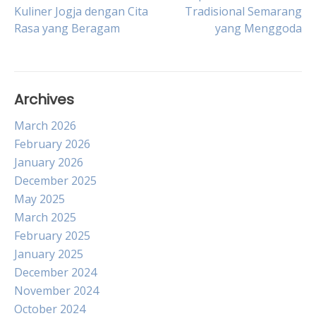
Post
Kuliner Jogja dengan Cita
Tradisional Semarang
Rasa yang Beragam
yang Menggoda
navigation
Archives
March 2026
February 2026
January 2026
December 2025
May 2025
March 2025
February 2025
January 2025
December 2024
November 2024
October 2024