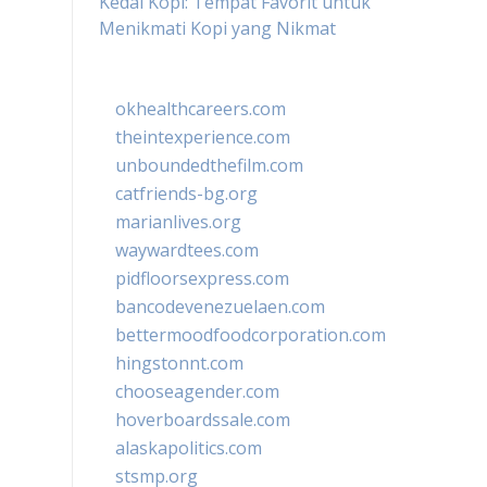
Kedai Kopi: Tempat Favorit untuk
Menikmati Kopi yang Nikmat
okhealthcareers.com
theintexperience.com
unboundedthefilm.com
catfriends-bg.org
marianlives.org
waywardtees.com
pidfloorsexpress.com
bancodevenezuelaen.com
bettermoodfoodcorporation.com
hingstonnt.com
chooseagender.com
hoverboardssale.com
alaskapolitics.com
stsmp.org