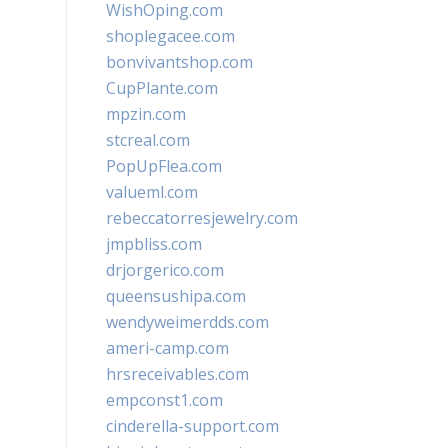
WishOping.com
shoplegacee.com
bonvivantshop.com
CupPlante.com
mpzin.com
stcreal.com
PopUpFlea.com
valueml.com
rebeccatorresjewelry.com
jmpbliss.com
drjorgerico.com
queensushipa.com
wendyweimerdds.com
ameri-camp.com
hrsreceivables.com
empconst1.com
cinderella-support.com