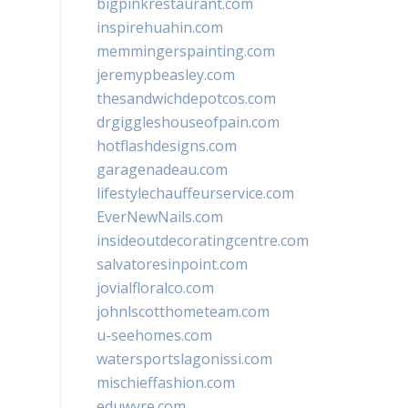
bigpinkrestaurant.com
inspirehuahin.com
memmingerspainting.com
jeremypbeasley.com
thesandwichdepotcos.com
drgiggleshouseofpain.com
hotflashdesigns.com
garagenadeau.com
lifestylechauffeurservice.com
EverNewNails.com
insideoutdecoratingcentre.com
salvatoresinpoint.com
jovialfloralco.com
johnlscotthometeam.com
u-seehomes.com
watersportslagonissi.com
mischieffashion.com
eduwyre.com