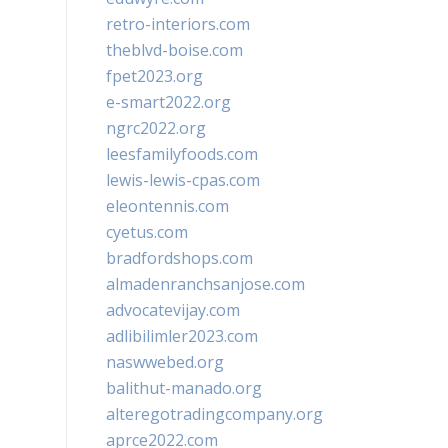
retro-interiors.com
theblvd-boise.com
fpet2023.org
e-smart2022.org
ngrc2022.org
leesfamilyfoods.com
lewis-lewis-cpas.com
eleontennis.com
cyetus.com
bradfordshops.com
almadenranchsanjose.com
advocatevijay.com
adlibilimler2023.com
naswwebed.org
balithut-manado.org
alteregotradingcompany.org
aprce2022.com