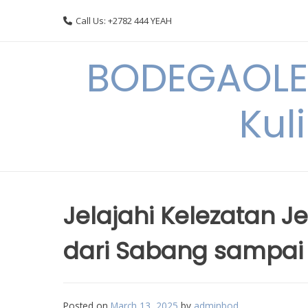
Skip
Call Us: +2782 444 YEAH
to
content
BODEGAOLE 
Kul
Jelajahi Kelezatan J
dari Sabang sampai
Posted on
March 13, 2025
by
adminbod