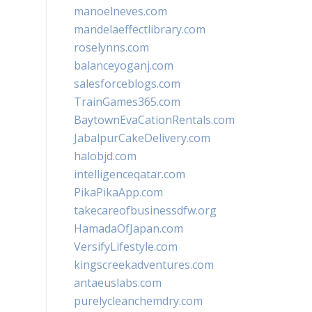
manoelneves.com
mandelaeffectlibrary.com
roselynns.com
balanceyoganj.com
salesforceblogs.com
TrainGames365.com
BaytownEvaCationRentals.com
JabalpurCakeDelivery.com
halobjd.com
intelligenceqatar.com
PikaPikaApp.com
takecareofbusinessdfw.org
HamadaOfJapan.com
VersifyLifestyle.com
kingscreekadventures.com
antaeuslabs.com
purelycleanchemdry.com