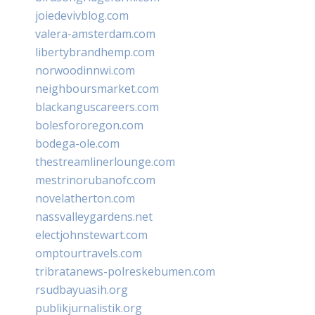
joiedevivblog.com
valera-amsterdam.com
libertybrandhemp.com
norwoodinnwi.com
neighboursmarket.com
blackanguscareers.com
bolesfororegon.com
bodega-ole.com
thestreamlinerlounge.com
mestrinorubanofc.com
novelatherton.com
nassvalleygardens.net
electjohnstewart.com
omptourtravels.com
tribratanews-polreskebumen.com
rsudbayuasih.org
publikjurnalistik.org