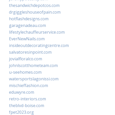
thesandwichdepotcos.com
drgiggleshouseofpain.com
hotflashdesigns.com
garagenadeau.com
lifestylechauffeurservice.com
EverNewNails.com
insideoutdecoratingcentre.com
salvatoresinpoint.com
jovialfloralco.com
johnlscotthometeam.com
u-seehomes.com
watersportslagonissi.com
mischieffashion.com
eduwyre.com
retro-interiors.com
theblvd-boise.com
fpet2023.org