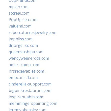
CupPlante.com
mpzin.com
stcreal.com
PopUpFlea.com
valueml.com
rebeccatorresjewelry.com
jmpbliss.com
drjorgerico.com
queensushipa.com
wendyweimerdds.com
ameri-camp.com
hrsreceivables.com
empconst1.com
cinderella-support.com
bigpinkrestaurant.com
inspirehuahin.com
memmingerspainting.com
jeremypbeasley.com