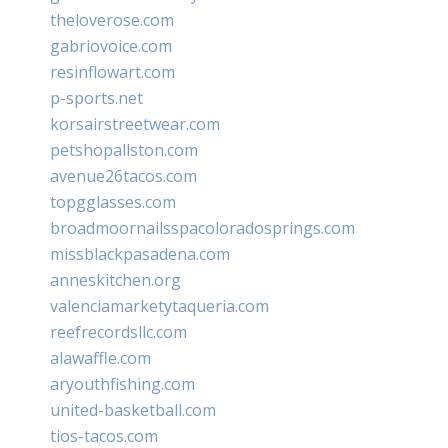
theloverose.com
gabriovoice.com
resinflowart.com
p-sports.net
korsairstreetwear.com
petshopallston.com
avenue26tacos.com
topgglasses.com
broadmoornailsspacoloradosprings.com
missblackpasadena.com
anneskitchen.org
valenciamarketytaqueria.com
reefrecordsllc.com
alawaffle.com
aryouthfishing.com
united-basketball.com
tios-tacos.com