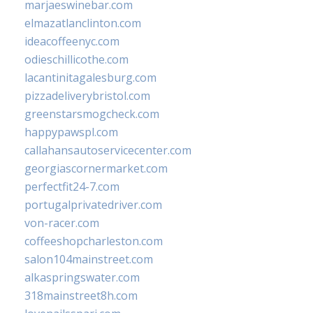
marjaeswinebar.com
elmazatlanclinton.com
ideacoffeenyc.com
odieschillicothe.com
lacantinitagalesburg.com
pizzadeliverybristol.com
greenstarsmogcheck.com
happypawspl.com
callahansautoservicecenter.com
georgiascornermarket.com
perfectfit24-7.com
portugalprivatedriver.com
von-racer.com
coffeeshopcharleston.com
salon104mainstreet.com
alkaspringswater.com
318mainstreet8h.com