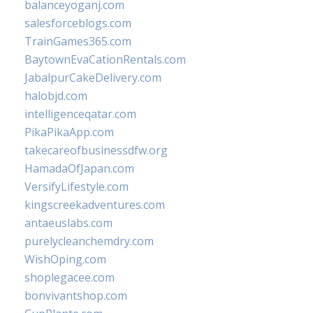
balanceyoganj.com
salesforceblogs.com
TrainGames365.com
BaytownEvaCationRentals.com
JabalpurCakeDelivery.com
halobjd.com
intelligenceqatar.com
PikaPikaApp.com
takecareofbusinessdfw.org
HamadaOfJapan.com
VersifyLifestyle.com
kingscreekadventures.com
antaeuslabs.com
purelycleanchemdry.com
WishOping.com
shoplegacee.com
bonvivantshop.com