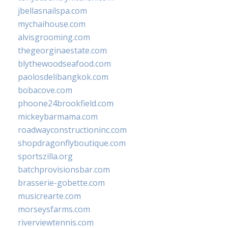
jbellasnailspa.com
mychaihouse.com
alvisgrooming.com
thegeorginaestate.com
blythewoodseafood.com
paolosdelibangkok.com
bobacove.com
phoone24brookfield.com
mickeybarmama.com
roadwayconstructioninc.com
shopdragonflyboutique.com
sportszilla.org
batchprovisionsbar.com
brasserie-gobette.com
musicrearte.com
morseysfarms.com
riverviewtennis.com