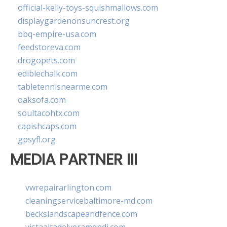
official-kelly-toys-squishmallows.com
displaygardenonsuncrest.org
bbq-empire-usa.com
feedstoreva.com
drogopets.com
ediblechalk.com
tabletennisnearme.com
oaksofa.com
soultacohtx.com
capishcaps.com
gpsyfl.org
MEDIA PARTNER III
vwrepairarlington.com
cleaningservicebaltimore-md.com
beckslandscapeandfence.com
vistaaltadelveramendi.com