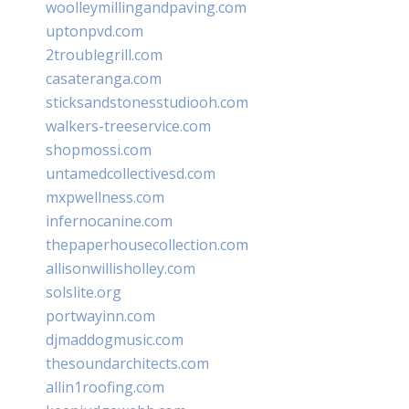
woolleymillingandpaving.com
uptonpvd.com
2troublegrill.com
casateranga.com
sticksandstonesstudiooh.com
walkers-treeservice.com
shopmossi.com
untamedcollectivesd.com
mxpwellness.com
infernocanine.com
thepaperhousecollection.com
allisonwillisholley.com
solslite.org
portwayinn.com
djmaddogmusic.com
thesoundarchitects.com
allin1roofing.com