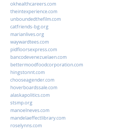
okhealthcareers.com
theintexperience.com
unboundedthefilm.com
catfriends-bg.org
marianlives.org
waywardtees.com
pidfloorsexpress.com
bancodevenezuelaen.com
bettermoodfoodcorporation.com
hingstonnt.com
chooseagender.com
hoverboardssale.com
alaskapolitics.com
stsmp.org
manoelneves.com
mandelaeffectlibrary.com
roselynns.com