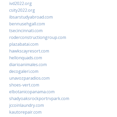
ivd2022.org
csity2022.org
ibsarstudyabroad.com
bennusehgall.com
tsecincinnati.com
roderconstructiongroup.com
plazabatai.com
hawkscayresort.com
hellonquads.com
diarioanimales.com
decogaleri.com
unavozparadios.com
shoes-vert.com
elbotanicopanama.com
shadyoaksrockportrvpark.com
jccoinlaundry.com
kautorepair.com