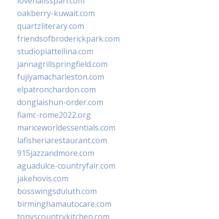
lovenailsspari.com
oakberry-kuwait.com
quartzliterary.com
friendsofbroderickpark.com
studiopiattellina.com
jannagrillspringfield.com
fujiyamacharleston.com
elpatronchardon.com
donglaishun-order.com
fiamc-rome2022.org
mariceworldessentials.com
lafisheriarestaurant.com
915jazzandmore.com
aguadulce-countryfair.com
jakehovis.com
bosswingsduluth.com
birminghamautocare.com
tonyscountrykitchen.com