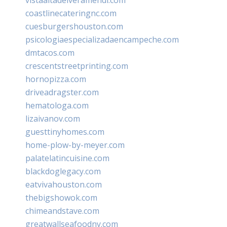
coastlinecateringnc.com
cuesburgershouston.com
psicologiaespecializadaencampeche.com
dmtacos.com
crescentstreetprinting.com
hornopizza.com
driveadragster.com
hematologa.com
lizaivanov.com
guesttinyhomes.com
home-plow-by-meyer.com
palatelatincuisine.com
blackdoglegacy.com
eatvivahouston.com
thebigshowok.com
chimeandstave.com
greatwallseafoodny.com