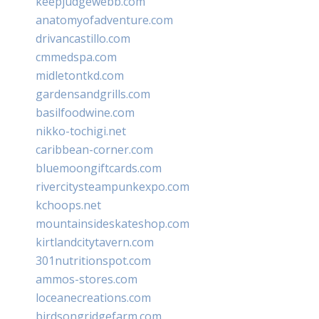
keepjudgewebb.com
anatomyofadventure.com
drivancastillo.com
cmmedspa.com
midletontkd.com
gardensandgrills.com
basilfoodwine.com
nikko-tochigi.net
caribbean-corner.com
bluemoongiftcards.com
rivercitysteampunkexpo.com
kchoops.net
mountainsideskateshop.com
kirtlandcitytavern.com
301nutritionspot.com
ammos-stores.com
loceanecreations.com
birdsongridgefarm.com