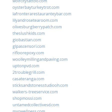
wolfcitytattoo.com
oysterbayturkeytrot.com
lafronterarestauranteybar.com
lilyandrosetearoom.com
olivesburgberrypatch.com
theslushkids.com
giobastian.com
glpascensori.com
rifloorepoxy.com
woolleymillingandpaving.com
uptonpvd.com
2troublegrill.com
casateranga.com
sticksandstonesstudiooh.com
walkers-treeservice.com
shopmossi.com
untamedcollectivesd.com
mxpwellness.com