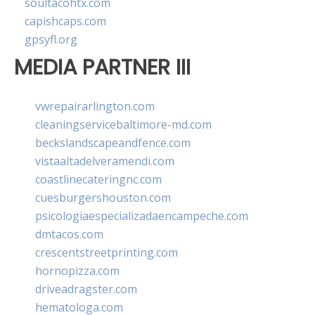
soultacohtx.com
capishcaps.com
gpsyfl.org
MEDIA PARTNER III
vwrepairarlington.com
cleaningservicebaltimore-md.com
beckslandscapeandfence.com
vistaaltadelveramendi.com
coastlinecateringnc.com
cuesburgershouston.com
psicologiaespecializadaencampeche.com
dmtacos.com
crescentstreetprinting.com
hornopizza.com
driveadragster.com
hematologa.com