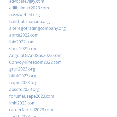
advocatevijay.com
adlibilimler2023.com
naswwebed.org
balithut-manado.org
alteregotradingcompany.org
aprce2022.com
ibie2022.com
sbcc-2022.com
AngolaOilAndGas2022.com
Convoy4Freedom2022.com
grur2023.org
hkhk2023.org
napm2023.org
apsdfd2023.org
forumausape2023.com
imkl2023.com
careerfaircsd2023.com
apsth2023.com