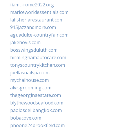
fiamc-rome2022.org
mariceworldessentials.com
lafisheriarestaurant.com
915jazzandmore.com
aguadulce-countryfair.com
jakehovis.com
bosswingsduluth.com
birminghamautocare.com
tonyscountrykitchen.com
jbellasnailspa.com
mychaihouse.com
alvisgrooming.com
thegeorginaestate.com
blythewoodseafood.com
paolosdelibangkok.com
bobacove.com
phoone24brookfield.com