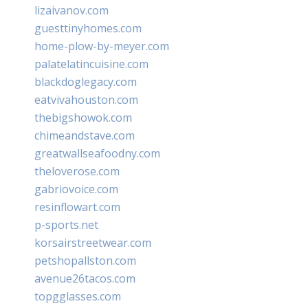
lizaivanov.com
guesttinyhomes.com
home-plow-by-meyer.com
palatelatincuisine.com
blackdoglegacy.com
eatvivahouston.com
thebigshowok.com
chimeandstave.com
greatwallseafoodny.com
theloverose.com
gabriovoice.com
resinflowart.com
p-sports.net
korsairstreetwear.com
petshopallston.com
avenue26tacos.com
topgglasses.com