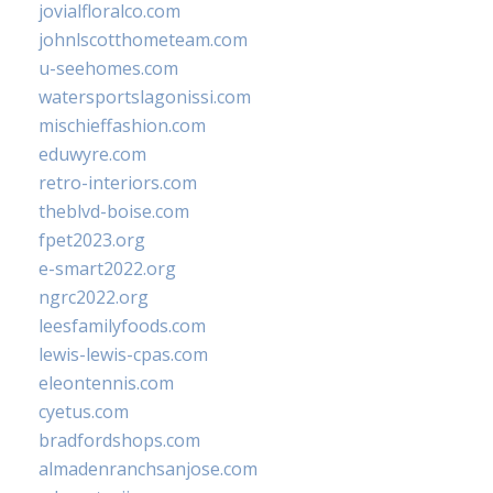
jovialfloralco.com
johnlscotthometeam.com
u-seehomes.com
watersportslagonissi.com
mischieffashion.com
eduwyre.com
retro-interiors.com
theblvd-boise.com
fpet2023.org
e-smart2022.org
ngrc2022.org
leesfamilyfoods.com
lewis-lewis-cpas.com
eleontennis.com
cyetus.com
bradfordshops.com
almadenranchsanjose.com