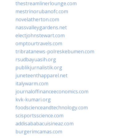
thestreamlinerlounge.com
mestrinorubanofc.com
novelatherton.com
nassvalleygardens.net
electjohnstewart.com
omptourtravels.com
tribratanews-polreskebumen.com
rsudbayuasih.org
publikjurnalistik.org
juneteenthapparel.net
italywarm.com
journaloffinanceeconomics.com
kvk-kumari.org
foodscienceandtechnology.com
scisportsscience.com
addisababacuisineaz.com
burgerimcamas.com