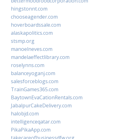
bettermoodfoodcorporation.com
hingstonnt.com
chooseagender.com
hoverboardssale.com
alaskapolitics.com
stsmp.org
manoelneves.com
mandelaeffectlibrary.com
roselynns.com
balanceyoganj.com
salesforceblogs.com
TrainGames365.com
BaytownEvaCationRentals.com
JabalpurCakeDelivery.com
halobjd.com
intelligenceqatar.com
PikaPikaApp.com
takecareofbusinessdfw.org