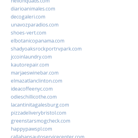
hellonquads.com
diarioanimales.com
decogaleri.com
unavozparadios.com
shoes-vert.com
elbotanicopanama.com
shadyoaksrockportrvpark.com
jccoinlaundry.com
kautorepair.com
marjaeswinebar.com
elmazatlanclinton.com
ideacoffeenyc.com
odieschillicothe.com
lacantinitagalesburg.com
pizzadeliverybristol.com
greenstarsmogcheck.com
happypawspl.com
callahansautoservicecenter.com