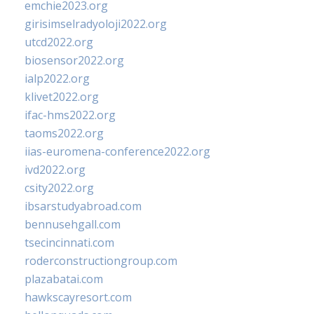
emchie2023.org
girisimselradyoloji2022.org
utcd2022.org
biosensor2022.org
ialp2022.org
klivet2022.org
ifac-hms2022.org
taoms2022.org
iias-euromena-conference2022.org
ivd2022.org
csity2022.org
ibsarstudyabroad.com
bennusehgall.com
tsecincinnati.com
roderconstructiongroup.com
plazabatai.com
hawkscayresort.com