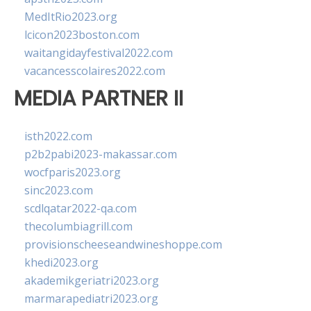
MedItRio2023.org
lcicon2023boston.com
waitangidayfestival2022.com
vacancesscolaires2022.com
MEDIA PARTNER II
isth2022.com
p2b2pabi2023-makassar.com
wocfparis2023.org
sinc2023.com
scdlqatar2022-qa.com
thecolumbiagrill.com
provisionscheeseandwineshoppe.com
khedi2023.org
akademikgeriatri2023.org
marmarapediatri2023.org