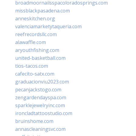
broadmoornailsspacoloradosprings.com
missblackpasadena.com
anneskitchen.org
valenciamarketytaqueria.com
reefrecordsllc.com
alawaffle.com
aryouthfishing.com
united-basketball.com
tios-tacos.com
cafecito-satx.com
graduacionviu2023.com
pecanjackstogo.com
zengardendayspa.com
sparklejewelryinc.com
ironcladtattoostudio.com
bruinshome.com
annascleaningsvc.com