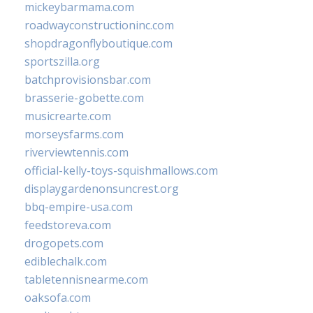
mickeybarmama.com
roadwayconstructioninc.com
shopdragonflyboutique.com
sportszilla.org
batchprovisionsbar.com
brasserie-gobette.com
musicrearte.com
morseysfarms.com
riverviewtennis.com
official-kelly-toys-squishmallows.com
displaygardenonsuncrest.org
bbq-empire-usa.com
feedstoreva.com
drogopets.com
ediblechalk.com
tabletennisnearme.com
oaksofa.com