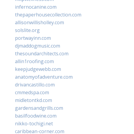
infernocanine.com
thepaperhousecollection.com
allisonwillisholley.com
solslite.org
portwayinn.com
djmaddogmusic.com
thesoundarchitects.com
allin1roofing.com
keepjudgewebb.com
anatomyofadventure.com
drivancastillo.com
cmmedspa.com
midletontkd.com
gardensandgrills.com
basilfoodwine.com
nikko-tochigi.net
caribbean-corner.com