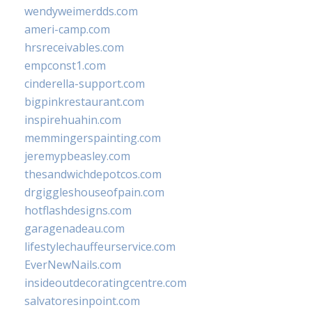
wendyweimerdds.com
ameri-camp.com
hrsreceivables.com
empconst1.com
cinderella-support.com
bigpinkrestaurant.com
inspirehuahin.com
memmingerspainting.com
jeremypbeasley.com
thesandwichdepotcos.com
drgiggleshouseofpain.com
hotflashdesigns.com
garagenadeau.com
lifestylechauffeurservice.com
EverNewNails.com
insideoutdecoratingcentre.com
salvatoresinpoint.com