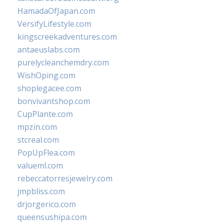
HamadaOfJapan.com
VersifyLifestyle.com
kingscreekadventures.com
antaeuslabs.com
purelycleanchemdry.com
WishOping.com
shoplegacee.com
bonvivantshop.com
CupPlante.com
mpzin.com
stcreal.com
PopUpFlea.com
valueml.com
rebeccatorresjewelry.com
jmpbliss.com
drjorgerico.com
queensushipa.com