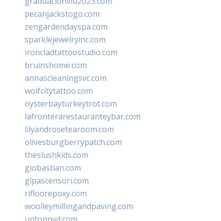
graduacionviu2023.com
pecanjackstogo.com
zengardendayspa.com
sparklejewelryinc.com
ironcladtattoostudio.com
bruinshome.com
annascleaningsvc.com
wolfcitytattoo.com
oysterbayturkeytrot.com
lafronterarestauranteybar.com
lilyandrosetearoom.com
olivesburgberrypatch.com
theslushkids.com
giobastian.com
glpascensori.com
rifloorepoxy.com
woolleymillingandpaving.com
uptonpvd.com