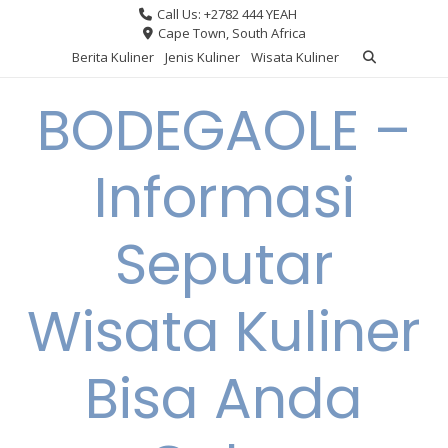
Skip
Call Us: +2782 444 YEAH
to
Cape Town, South Africa
content
Berita Kuliner
Jenis Kuliner
Wisata Kuliner
BODEGAOLE –
Informasi
Seputar
Wisata Kuliner
Bisa Anda