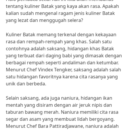
tentang kuliner Batak yang kaya akan rasa. Apakah
kalian sudah mengenal ragam jenis kuliner Batak
yang lezat dan menggugah selera?
Kuliner Batak memang terkenal dengan kekayaan
rasa dan rempah-rempah yang khas. Salah satu
contohnya adalah saksang, hidangan khas Batak
yang terbuat dari daging babi yang dimasak dengan
berbagai rempah seperti andaliman dan ketumbar.
Menurut Chef Vindex Tengker, saksang adalah salah
satu hidangan favoritnya karena cita rasanya yang
unik dan berbeda.
Selain saksang, ada juga naniura, hidangan ikan
mentah yang disiram dengan air jeruk nipis dan
taburan bawang merah. Naniura memiliki cita rasa
segar dan asam yang membuat lidah bergoyang.
Menurut Chef Bara Pattiradjawane, naniura adalah