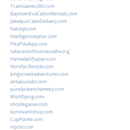
TrainGames365.com
BaytownEvaCationRentals.com
JabalpurCakeDelivery.com
halobjd.com
intelligenceqatar.com
PikaPikaApp.com
takecareofbusinessdfw.org
HamadaOfJapan.com
VersifyLifestyle.com
kingscreekadventures.com
antaeuslabs.com
purelycleanchemdry.com
WishOping.com
shoplegacee.com
bonvivantshop.com
CupPlante.com
mpzin.com