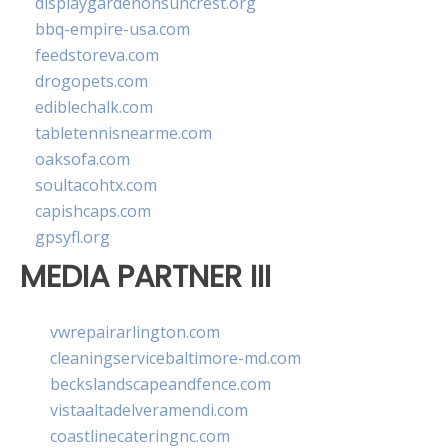
displaygardenonsuncrest.org
bbq-empire-usa.com
feedstoreva.com
drogopets.com
ediblechalk.com
tabletennisnearme.com
oaksofa.com
soultacohtx.com
capishcaps.com
gpsyfl.org
MEDIA PARTNER III
vwrepairarlington.com
cleaningservicebaltimore-md.com
beckslandscapeandfence.com
vistaaltadelveramendi.com
coastlinecateringnc.com