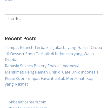
Search
for:
Recent Posts
Tempat Brunch Terbaik di Jakarta yang Harus Dicoba
10 Dessert Shop Terbaik di Indonesia yang Wajib
Dicoba
Rahasia Sukses Bakery Enak di Indonesia
Menikmati Pengalaman Unik di Cafe Unik Indonesia
Kedai Kopi: Tempat Favorit untuk Menikmati Kopi
yang Nikmat
okhealthcareers.com