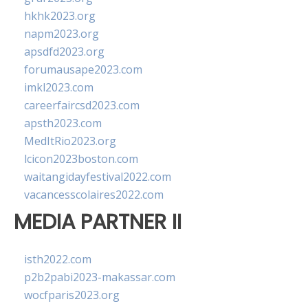
hkhk2023.org
napm2023.org
apsdfd2023.org
forumausape2023.com
imkl2023.com
careerfaircsd2023.com
apsth2023.com
MedItRio2023.org
lcicon2023boston.com
waitangidayfestival2022.com
vacancesscolaires2022.com
MEDIA PARTNER II
isth2022.com
p2b2pabi2023-makassar.com
wocfparis2023.org