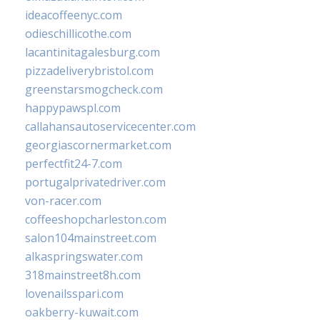
ideacoffeenyc.com
odieschillicothe.com
lacantinitagalesburg.com
pizzadeliverybristol.com
greenstarsmogcheck.com
happypawspl.com
callahansautoservicecenter.com
georgiascornermarket.com
perfectfit24-7.com
portugalprivatedriver.com
von-racer.com
coffeeshopcharleston.com
salon104mainstreet.com
alkaspringswater.com
318mainstreet8h.com
lovenailsspari.com
oakberry-kuwait.com