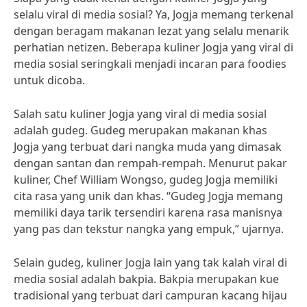
selalu viral di media sosial? Ya, Jogja memang terkenal
dengan beragam makanan lezat yang selalu menarik
perhatian netizen. Beberapa kuliner Jogja yang viral di
media sosial seringkali menjadi incaran para foodies
untuk dicoba.
Salah satu kuliner Jogja yang viral di media sosial
adalah gudeg. Gudeg merupakan makanan khas
Jogja yang terbuat dari nangka muda yang dimasak
dengan santan dan rempah-rempah. Menurut pakar
kuliner, Chef William Wongso, gudeg Jogja memiliki
cita rasa yang unik dan khas. “Gudeg Jogja memang
memiliki daya tarik tersendiri karena rasa manisnya
yang pas dan tekstur nangka yang empuk,” ujarnya.
Selain gudeg, kuliner Jogja lain yang tak kalah viral di
media sosial adalah bakpia. Bakpia merupakan kue
tradisional yang terbuat dari campuran kacang hijau