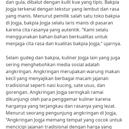
dan gula, dibalut dengan kulit kue yang tipis. Bakpia
Jogja terkenal dengan tekstur yang lembut dan rasa
yang manis. Menurut pemilik salah satu toko bakpia
di Jogja, bakpia Jogja selalu laris manis di pasaran
karena cita rasanya yang autentik. “Kami selalu
menggunakan bahan-bahan berkualitas untuk
menjaga cita rasa dan kualitas bakpia Jogja,” ujarnya.
Selain gudeg dan bakpia, kuliner Jogja lain yang juga
sering menghebohkan media sosial adalah
angkringan. Angkringan merupakan warung makan
kecil yang menyajikan berbagai macam jajanan
tradisional seperti nasi kucing, sate usus, dan
gorengan. Angkringan Jogja seringkali ramai
dikunjungi oleh para penggemar kuliner karena
harganya yang terjangkau dan rasanya yang lezat.
Menurut seorang pengunjung angkringan di Jogja,
“Angkringan Jogja memang tempat yang cocok untuk
mencicipi jajanan tradisional dengan harga yang