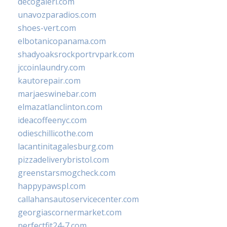
decogaleri.com
unavozparadios.com
shoes-vert.com
elbotanicopanama.com
shadyoaksrockportrvpark.com
jccoinlaundry.com
kautorepair.com
marjaeswinebar.com
elmazatlanclinton.com
ideacoffeenyc.com
odieschillicothe.com
lacantinitagalesburg.com
pizzadeliverybristol.com
greenstarsmogcheck.com
happypawspl.com
callahansautoservicecenter.com
georgiascornermarket.com
perfectfit24-7.com