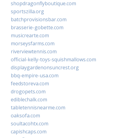
shopdragonflyboutique.com
sportszilla.org
batchprovisionsbar.com
brasserie-gobette.com
musicrearte.com
morseysfarms.com
riverviewtennis.com
official-kelly-toys-squishmallows.com
displaygardenonsuncrest.org
bbq-empire-usa.com
feedstoreva.com
drogopets.com
ediblechalk.com
tabletennisnearme.com
oaksofa.com
soultacohtx.com
capishcaps.com