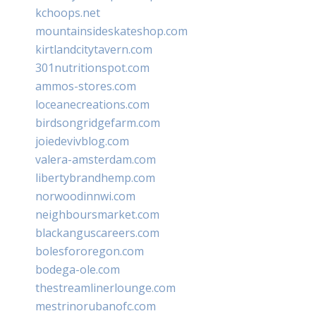
kchoops.net
mountainsideskateshop.com
kirtlandcitytavern.com
301nutritionspot.com
ammos-stores.com
loceanecreations.com
birdsongridgefarm.com
joiedevivblog.com
valera-amsterdam.com
libertybrandhemp.com
norwoodinnwi.com
neighboursmarket.com
blackanguscareers.com
bolesfororegon.com
bodega-ole.com
thestreamlinerlounge.com
mestrinorubanofc.com