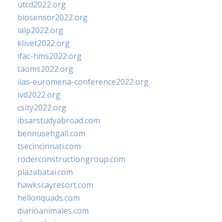
utcd2022.org
biosensor2022.org
ialp2022.org
klivet2022.org
ifac-hms2022.org
taoms2022.org
iias-euromena-conference2022.org
ivd2022.org
csity2022.org
ibsarstudyabroad.com
bennusehgall.com
tsecincinnati.com
roderconstructiongroup.com
plazabatai.com
hawkscayresort.com
hellonquads.com
diarioanimales.com