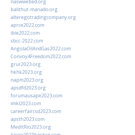
naswwebed.org
balithut-manado.org
alteregotradingcompany.org
aprce2022.com
ibie2022.com
sbcc-2022.com
AngolaOilAndGas2022.com
Convoy4Freedom2022.com
grur2023.org
hkhk2023.org
napm2023.org
apsdfd2023.org
forumausape2023.com
imkl2023.com
careerfaircsd2023.com
apsth2023.com
MedItRio2023.org
lcicon2023boston.com