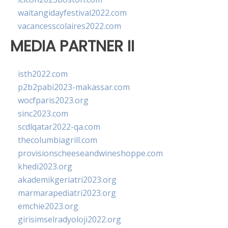
waitangidayfestival2022.com
vacancesscolaires2022.com
MEDIA PARTNER II
isth2022.com
p2b2pabi2023-makassar.com
wocfparis2023.org
sinc2023.com
scdlqatar2022-qa.com
thecolumbiagrill.com
provisionscheeseandwineshoppe.com
khedi2023.org
akademikgeriatri2023.org
marmarapediatri2023.org
emchie2023.org
girisimselradyoloji2022.org