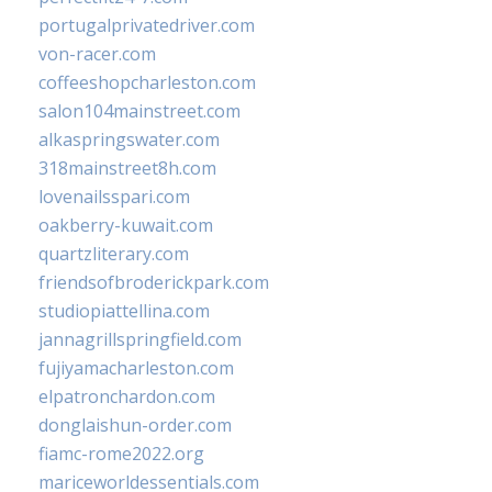
portugalprivatedriver.com
von-racer.com
coffeeshopcharleston.com
salon104mainstreet.com
alkaspringswater.com
318mainstreet8h.com
lovenailsspari.com
oakberry-kuwait.com
quartzliterary.com
friendsofbroderickpark.com
studiopiattellina.com
jannagrillspringfield.com
fujiyamacharleston.com
elpatronchardon.com
donglaishun-order.com
fiamc-rome2022.org
mariceworldessentials.com