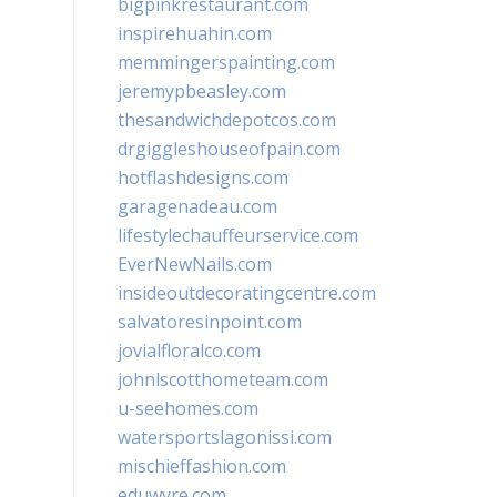
bigpinkrestaurant.com
inspirehuahin.com
memmingerspainting.com
jeremypbeasley.com
thesandwichdepotcos.com
drgiggleshouseofpain.com
hotflashdesigns.com
garagenadeau.com
lifestylechauffeurservice.com
EverNewNails.com
insideoutdecoratingcentre.com
salvatoresinpoint.com
jovialfloralco.com
johnlscotthometeam.com
u-seehomes.com
watersportslagonissi.com
mischieffashion.com
eduwyre.com