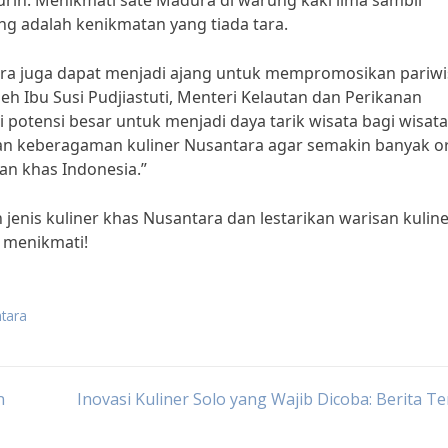
h. Menikmati sate Madura di warung kaki lima sambil
g adalah kenikmatan yang tiada tara.
ra juga dapat menjadi ajang untuk mempromosikan pariwi
eh Ibu Susi Pudjiastuti, Menteri Kelautan dan Perikanan
ki potensi besar untuk menjadi daya tarik wisata bagi wisa
n keberagaman kuliner Nusantara agar semakin banyak o
an khas Indonesia.”
jenis kuliner khas Nusantara dan lestarikan warisan kulin
 menikmati!
ntara
n
Inovasi Kuliner Solo yang Wajib Dicoba: Berita T