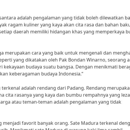
santara adalah pengalaman yang tidak boleh dilewatkan ba
yak ragam kuliner yang kaya akan cita rasa dan bahan bak
, setiap daerah memiliki hidangan khas yang memperkaya 
ga merupakan cara yang baik untuk mengenali dan mengh
perti yang dikatakan oleh Pak Bondan Winarno, seorang a
 dari kekayaan budaya suatu bangsa. Dengan menikmati ber
ayakan keberagaman budaya Indonesia.”
ng terkenal adalah rendang dari Padang. Rendang merupak
na cita rasanya yang kaya dan bumbu rempahnya yang leza
uarga atau teman-teman adalah pengalaman yang tidak
ng menjadi favorit banyak orang. Sate Madura terkenal den