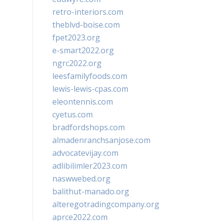
retro-interiors.com
theblvd-boise.com
fpet2023.org
e-smart2022.org
ngrc2022.org
leesfamilyfoods.com
lewis-lewis-cpas.com
eleontennis.com
cyetus.com
bradfordshops.com
almadenranchsanjose.com
advocatevijay.com
adlibilimler2023.com
naswwebed.org
balithut-manado.org
alteregotradingcompany.org
aprce2022.com