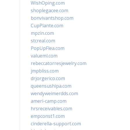
WishOping.com
shoplegacee.com
bonvivantshop.com
CupPlante.com
mpzin.com
stcreal.com
PopUpFlea.com
valueml.com
rebeccatorresjewelry.com
jmpbliss.com
drjorgerico.com
queensushipa.com
wendyweimerdds.com
ameri-camp.com
hrsreceivables.com
empconst1.com
cinderella-support.com