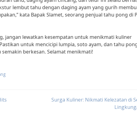
ran tahu, daging ayam cincang, dan telur ini selalu berhas
ekstur lembut tahu dengan daging ayam yang gurih membu
lupakan,” kata Bapak Slamet, seorang penjual tahu pong di 
ng, jangan lewatkan kesempatan untuk menikmati kuliner
 Pastikan untuk mencicipi lumpia, soto ayam, dan tahu pon
semakin berkesan. Selamat menikmati!
ang
its
Surga Kuliner: Nikmati Kelezatan di S
Lingkun