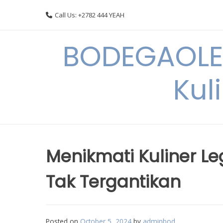
Skip
Call Us: +2782 444 YEAH
to
content
BODEGAOLE 
Kul
Menikmati Kuliner L
Tak Tergantikan
Posted on
October 5, 2024
by
adminbod