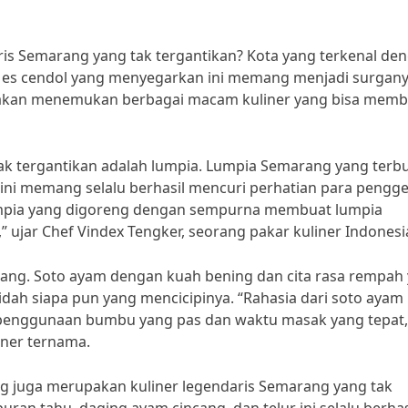
aris Semarang yang tak tergantikan? Kota yang terkenal de
s es cendol yang menyegarkan ini memang menjadi surgan
kita akan menemukan berbagai macam kuliner yang bisa mem
tak tergantikan adalah lumpia. Lumpia Semarang yang terb
 ini memang selalu berhasil mencuri perhatian para pengg
t lumpia yang digoreng dengan sempurna membuat lumpia
” ujar Chef Vindex Tengker, seorang pakar kuliner Indonesi
rang. Soto ayam dengan kuah bening dan cita rasa rempah
dah siapa pun yang mencicipinya. “Rahasia dari soto ayam
 penggunaan bumbu yang pas dan waktu masak yang tepat,
iner ternama.
ang juga merupakan kuliner legendaris Semarang yang tak