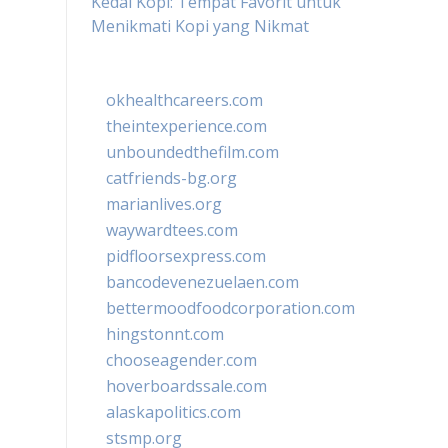
Kedai Kopi: Tempat Favorit untuk
Menikmati Kopi yang Nikmat
okhealthcareers.com
theintexperience.com
unboundedthefilm.com
catfriends-bg.org
marianlives.org
waywardtees.com
pidfloorsexpress.com
bancodevenezuelaen.com
bettermoodfoodcorporation.com
hingstonnt.com
chooseagender.com
hoverboardssale.com
alaskapolitics.com
stsmp.org