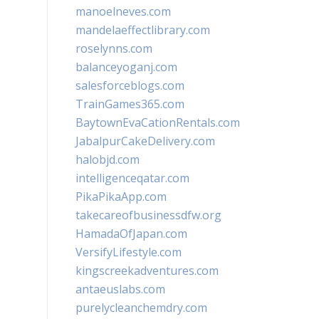
manoelneves.com
mandelaeffectlibrary.com
roselynns.com
balanceyoganj.com
salesforceblogs.com
TrainGames365.com
BaytownEvaCationRentals.com
JabalpurCakeDelivery.com
halobjd.com
intelligenceqatar.com
PikaPikaApp.com
takecareofbusinessdfw.org
HamadaOfJapan.com
VersifyLifestyle.com
kingscreekadventures.com
antaeuslabs.com
purelycleanchemdry.com