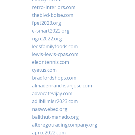
retro-interiors.com
theblvd-boise.com
fpet2023.org
e-smart2022.org
ngrc2022.org
leesfamilyfoods.com
lewis-lewis-cpas.com
eleontennis.com
cyetus.com
bradfordshops.com
almadenranchsanjose.com
advocatevijay.com
adlibilimler2023.com
naswwebed.org
balithut-manado.org
alteregotradingcompany.org
aprce2022.com