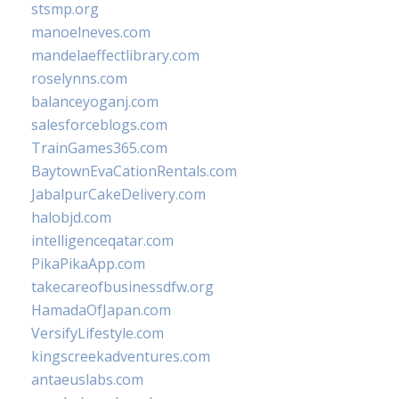
stsmp.org
manoelneves.com
mandelaeffectlibrary.com
roselynns.com
balanceyoganj.com
salesforceblogs.com
TrainGames365.com
BaytownEvaCationRentals.com
JabalpurCakeDelivery.com
halobjd.com
intelligenceqatar.com
PikaPikaApp.com
takecareofbusinessdfw.org
HamadaOfJapan.com
VersifyLifestyle.com
kingscreekadventures.com
antaeuslabs.com