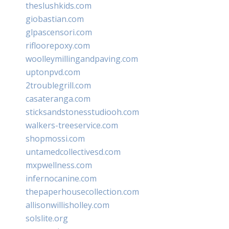
theslushkids.com
giobastian.com
glpascensori.com
rifloorepoxy.com
woolleymillingandpaving.com
uptonpvd.com
2troublegrill.com
casateranga.com
sticksandstonesstudiooh.com
walkers-treeservice.com
shopmossi.com
untamedcollectivesd.com
mxpwellness.com
infernocanine.com
thepaperhousecollection.com
allisonwillisholley.com
solslite.org