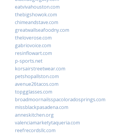
eatvivahouston.com
thebigshowok.com
chimeandstave.com
greatwallseafoodny.com
theloverose.com
gabriovoice.com
resinflowart.com
p-sports.net
korsairstreetwear.com
petshopallston.com
avenue26tacos.com
topgglasses.com
broadmoornailsspacoloradosprings.com
missblackpasadena.com
anneskitchen.org
valenciamarketytaqueria.com
reefrecordsllc.com