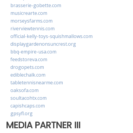
brasserie-gobette.com
musicrearte.com
morseysfarms.com
riverviewtennis.com
official-kelly-toys-squishmallows.com
displaygardenonsuncrest.org
bbq-empire-usa.com
feedstoreva.com
drogopets.com
ediblechalk.com
tabletennisnearme.com
oaksofa.com
soultacohtx.com
capishcaps.com
gpsyfl.org
MEDIA PARTNER III