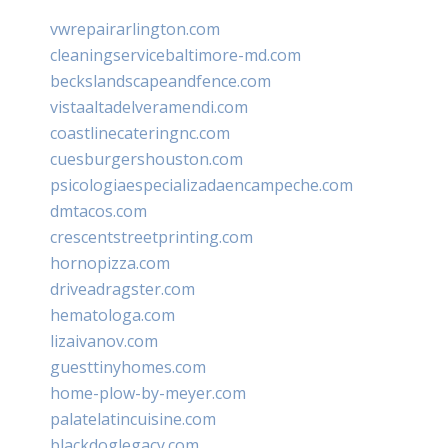
vwrepairarlington.com
cleaningservicebaltimore-md.com
beckslandscapeandfence.com
vistaaltadelveramendi.com
coastlinecateringnc.com
cuesburgershouston.com
psicologiaespecializadaencampeche.com
dmtacos.com
crescentstreetprinting.com
hornopizza.com
driveadragster.com
hematologa.com
lizaivanov.com
guesttinyhomes.com
home-plow-by-meyer.com
palatelatincuisine.com
blackdoglegacy.com