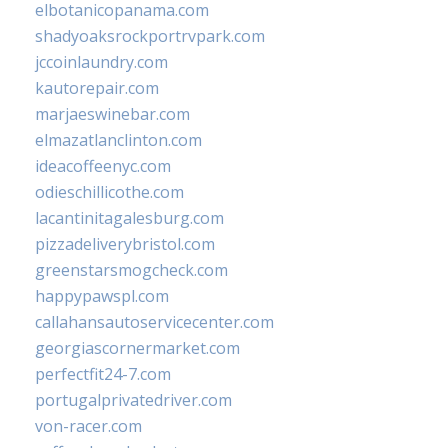
elbotanicopanama.com
shadyoaksrockportrvpark.com
jccoinlaundry.com
kautorepair.com
marjaeswinebar.com
elmazatlanclinton.com
ideacoffeenyc.com
odieschillicothe.com
lacantinitagalesburg.com
pizzadeliverybristol.com
greenstarsmogcheck.com
happypawspl.com
callahansautoservicecenter.com
georgiascornermarket.com
perfectfit24-7.com
portugalprivatedriver.com
von-racer.com