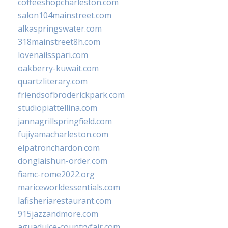
coffeeshopcharleston.com
salon104mainstreet.com
alkaspringswater.com
318mainstreet8h.com
lovenailsspari.com
oakberry-kuwait.com
quartzliterary.com
friendsofbroderickpark.com
studiopiattellina.com
jannagrillspringfield.com
fujiyamacharleston.com
elpatronchardon.com
donglaishun-order.com
fiamc-rome2022.org
mariceworldessentials.com
lafisheriarestaurant.com
915jazzandmore.com
aguadulce-countryfair.com