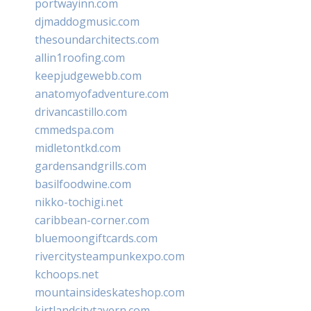
portwayinn.com
djmaddogmusic.com
thesoundarchitects.com
allin1roofing.com
keepjudgewebb.com
anatomyofadventure.com
drivancastillo.com
cmmedspa.com
midletontkd.com
gardensandgrills.com
basilfoodwine.com
nikko-tochigi.net
caribbean-corner.com
bluemoongiftcards.com
rivercitysteampunkexpo.com
kchoops.net
mountainsideskateshop.com
kirtlandcitytavern.com