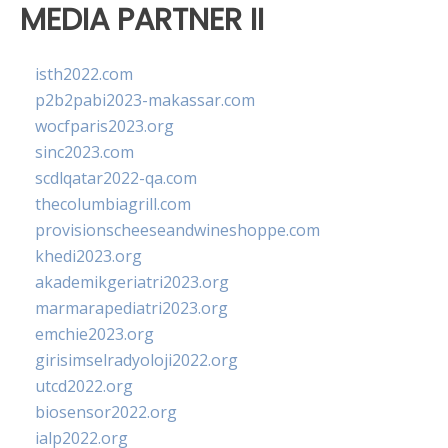
MEDIA PARTNER II
isth2022.com
p2b2pabi2023-makassar.com
wocfparis2023.org
sinc2023.com
scdlqatar2022-qa.com
thecolumbiagrill.com
provisionscheeseandwineshoppe.com
khedi2023.org
akademikgeriatri2023.org
marmarapediatri2023.org
emchie2023.org
girisimselradyoloji2022.org
utcd2022.org
biosensor2022.org
ialp2022.org