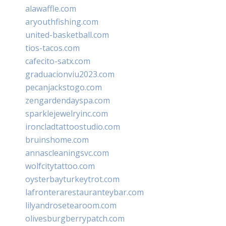
alawaffle.com
aryouthfishing.com
united-basketball.com
tios-tacos.com
cafecito-satx.com
graduacionviu2023.com
pecanjackstogo.com
zengardendayspa.com
sparklejewelryinc.com
ironcladtattoostudio.com
bruinshome.com
annascleaningsvc.com
wolfcitytattoo.com
oysterbayturkeytrot.com
lafronterarestauranteybar.com
lilyandrosetearoom.com
olivesburgberrypatch.com