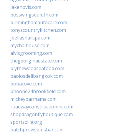
jakehovis.com
bosswingsduluth.com
birminghamautocare.com
tonyscountrykitchen.com
jbellasnailspa.com
mychaihouse.com
alvisgrooming.com
thegeorginaestate.com
blythewoodseafood.com
paolosdelibangkok.com
bobacove.com
phoone24brookfield.com
mickeybarmama.com
roadwayconstructioninc.com
shopdragonflyboutique.com
sportszilla.org
batchprovisionsbar.com