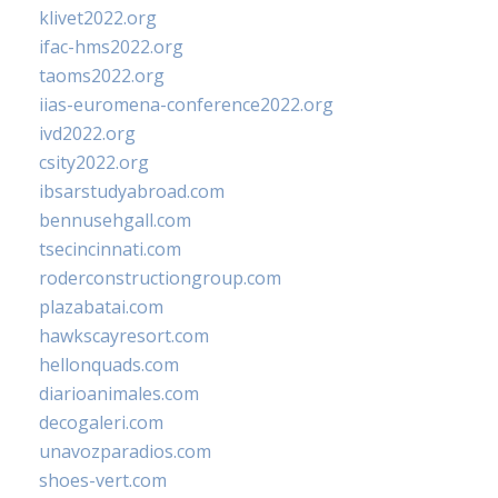
klivet2022.org
ifac-hms2022.org
taoms2022.org
iias-euromena-conference2022.org
ivd2022.org
csity2022.org
ibsarstudyabroad.com
bennusehgall.com
tsecincinnati.com
roderconstructiongroup.com
plazabatai.com
hawkscayresort.com
hellonquads.com
diarioanimales.com
decogaleri.com
unavozparadios.com
shoes-vert.com