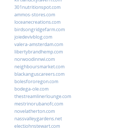
301nutritionspot.com
ammos-stores.com
loceanecreations.com
birdsongridgefarm.com
joiedevivblog.com
valera-amsterdam.com
libertybrandhemp.com
norwoodinnwi.com
neighboursmarket.com
blackanguscareers.com
bolesfororegon.com
bodega-ole.com
thestreamlinerlounge.com
mestrinorubanofc.com
novelatherton.com
nassvalleygardens.net
electjohnstewart.com