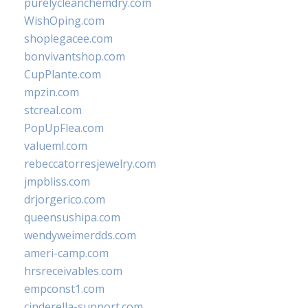
purelycleanchemdry.com
WishOping.com
shoplegacee.com
bonvivantshop.com
CupPlante.com
mpzin.com
stcreal.com
PopUpFlea.com
valueml.com
rebeccatorresjewelry.com
jmpbliss.com
drjorgerico.com
queensushipa.com
wendyweimerdds.com
ameri-camp.com
hrsreceivables.com
empconst1.com
cinderella-support.com