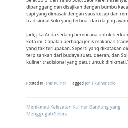
Selat Solo, dan Timlo Solo. Sate Kere, misalnya
dipanggang dan disajikan dengan bumbu kacang y
sapi yang dimasak dengan saus kecap dan re
tradisional Solo yang terbuat dari daging ayam,
Jadi, jika Anda sedang berencana untuk berkun
kota ini. Cobalah berbagai jenis makanan tra
yang tak terlupakan. Seperti yang dikatakan ol
terpisahkan dari budaya suatu daerah, dan Sol
kuliner tradisional yang patut untuk dinikmati.
Posted in
Jenis Kuliner
Tagged
jenis kuliner solo
Post
Menikmati Kelezatan Kuliner Bandung yang
Menggugah Selera
navigation