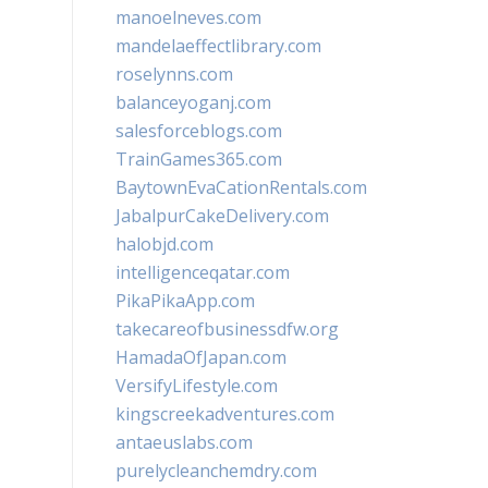
manoelneves.com
mandelaeffectlibrary.com
roselynns.com
balanceyoganj.com
salesforceblogs.com
TrainGames365.com
BaytownEvaCationRentals.com
JabalpurCakeDelivery.com
halobjd.com
intelligenceqatar.com
PikaPikaApp.com
takecareofbusinessdfw.org
HamadaOfJapan.com
VersifyLifestyle.com
kingscreekadventures.com
antaeuslabs.com
purelycleanchemdry.com