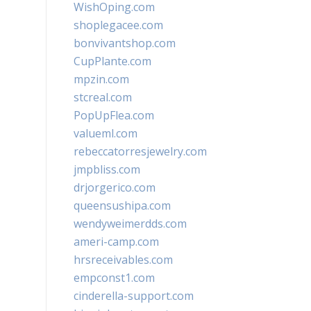
WishOping.com
shoplegacee.com
bonvivantshop.com
CupPlante.com
mpzin.com
stcreal.com
PopUpFlea.com
valueml.com
rebeccatorresjewelry.com
jmpbliss.com
drjorgerico.com
queensushipa.com
wendyweimerdds.com
ameri-camp.com
hrsreceivables.com
empconst1.com
cinderella-support.com