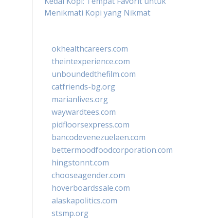
Kedai Kopi: Tempat Favorit untuk
Menikmati Kopi yang Nikmat
okhealthcareers.com
theintexperience.com
unboundedthefilm.com
catfriends-bg.org
marianlives.org
waywardtees.com
pidfloorsexpress.com
bancodevenezuelaen.com
bettermoodfoodcorporation.com
hingstonnt.com
chooseagender.com
hoverboardssale.com
alaskapolitics.com
stsmp.org