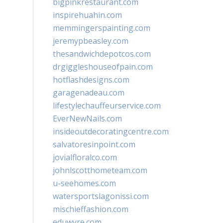
bigpinkrestaurant.com
inspirehuahin.com
memmingerspainting.com
jeremypbeasley.com
thesandwichdepotcos.com
drgiggleshouseofpain.com
hotflashdesigns.com
garagenadeau.com
lifestylechauffeurservice.com
EverNewNails.com
insideoutdecoratingcentre.com
salvatoresinpoint.com
jovialfloralco.com
johnlscotthometeam.com
u-seehomes.com
watersportslagonissi.com
mischieffashion.com
eduwyre.com