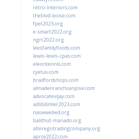
retro-interiors.com
theblvd-boise.com
fpet2023.org
e-smart2022.org
ngrc2022.org
leesfamilyfoods.com
lewis-lewis-cpas.com
eleontennis.com
cyetus.com
bradfordshops.com
almadenranchsanjose.com
advocatevijay.com
adlibilimler2023.com
naswwebed.org
balithut-manado.org
alteregotradingcompany.org
aprce2022.com