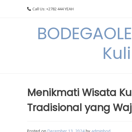
Skip
Call Us: +2782 444 YEAH
to
content
BODEGAOLE 
Kul
Menikmati Wisata Kul
Tradisional yang Waj
Posted on
December 13, 2024
by
adminbod