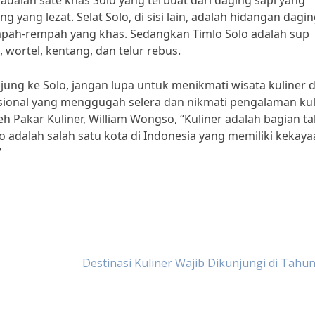
, adalah sate khas Solo yang terbuat dari daging sapi yang
ang lezat. Selat Solo, di sisi lain, adalah hidangan dagi
mpah-rempah yang khas. Sedangkan Timlo Solo adalah sup
 wortel, kentang, dan telur rebus.
jung ke Solo, jangan lupa untuk menikmati wisata kuliner d
disional yang menggugah selera dan nikmati pengalaman kul
eh Pakar Kuliner, William Wongso, “Kuliner adalah bagian ta
o adalah salah satu kota di Indonesia yang memiliki kekay
”
Destinasi Kuliner Wajib Dikunjungi di Tahu