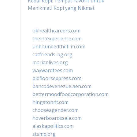
Kedai Kopi: Tempat Favorit untuk
Menikmati Kopi yang Nikmat
okhealthcareers.com
theintexperience.com
unboundedthefilm.com
catfriends-bg.org
marianlives.org
waywardtees.com
pidfloorsexpress.com
bancodevenezuelaen.com
bettermoodfoodcorporation.com
hingstonnt.com
chooseagender.com
hoverboardssale.com
alaskapolitics.com
stsmp.org