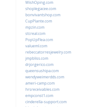
WishOping.com
shoplegacee.com
bonvivantshop.com
CupPlante.com
mpzin.com
stcreal.com
PopUpFlea.com
valueml.com
rebeccatorresjewelry.com
jmpbliss.com
drjorgerico.com
queensushipa.com
wendyweimerdds.com
ameri-camp.com
hrsreceivables.com
empconst1.com
cinderella-support.com