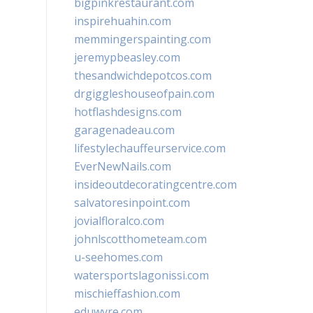
bigpinkrestaurant.com
inspirehuahin.com
memmingerspainting.com
jeremypbeasley.com
thesandwichdepotcos.com
drgiggleshouseofpain.com
hotflashdesigns.com
garagenadeau.com
lifestylechauffeurservice.com
EverNewNails.com
insideoutdecoratingcentre.com
salvatoresinpoint.com
jovialfloralco.com
johnlscotthometeam.com
u-seehomes.com
watersportslagonissi.com
mischieffashion.com
eduwyre.com