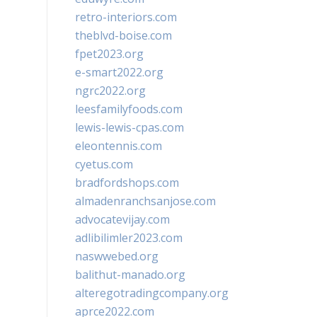
retro-interiors.com
theblvd-boise.com
fpet2023.org
e-smart2022.org
ngrc2022.org
leesfamilyfoods.com
lewis-lewis-cpas.com
eleontennis.com
cyetus.com
bradfordshops.com
almadenranchsanjose.com
advocatevijay.com
adlibilimler2023.com
naswwebed.org
balithut-manado.org
alteregotradingcompany.org
aprce2022.com