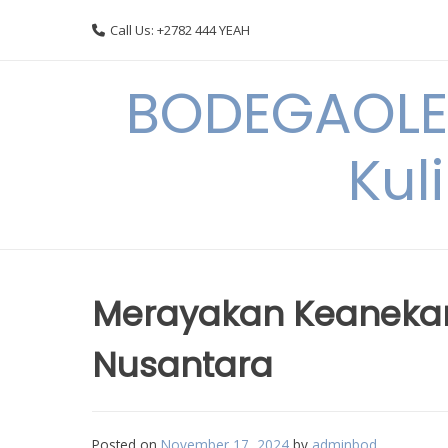
Skip
Call Us: +2782 444 YEAH
to
content
BODEGAOLE 
Kul
Merayakan Keanekar
Nusantara
Posted on
November 17, 2024
by
adminbod