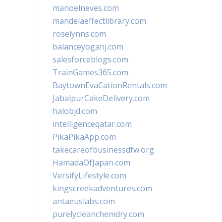
manoelneves.com
mandelaeffectlibrary.com
roselynns.com
balanceyoganj.com
salesforceblogs.com
TrainGames365.com
BaytownEvaCationRentals.com
JabalpurCakeDelivery.com
halobjd.com
intelligenceqatar.com
PikaPikaApp.com
takecareofbusinessdfw.org
HamadaOfJapan.com
VersifyLifestyle.com
kingscreekadventures.com
antaeuslabs.com
purelycleanchemdry.com