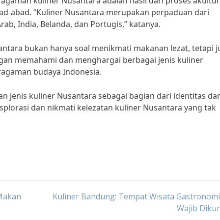
agaman kuliner Nusantara adalah hasil dari proses akultur
bad-abad. “Kuliner Nusantara merupakan perpaduan dari
ab, India, Belanda, dan Portugis,” katanya.
ntara bukan hanya soal menikmati makanan lezat, tetapi j
gan memahami dan menghargai berbagai jenis kuliner
eragaman budaya Indonesia.
n jenis kuliner Nusantara sebagai bagian dari identitas da
plorasi dan nikmati kelezatan kuliner Nusantara yang tak
 Makan
Kuliner Bandung: Tempat Wisata Gastronomi
Wajib Diku