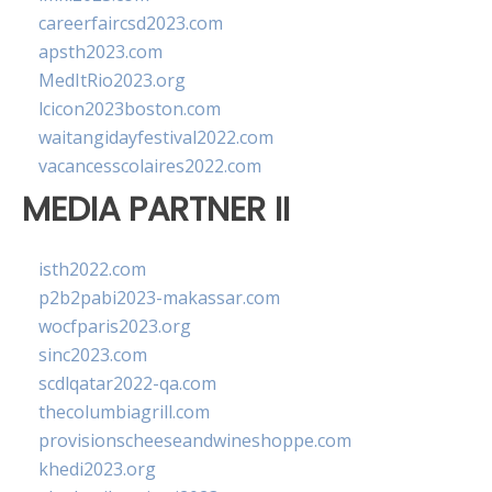
careerfaircsd2023.com
apsth2023.com
MedItRio2023.org
lcicon2023boston.com
waitangidayfestival2022.com
vacancesscolaires2022.com
MEDIA PARTNER II
isth2022.com
p2b2pabi2023-makassar.com
wocfparis2023.org
sinc2023.com
scdlqatar2022-qa.com
thecolumbiagrill.com
provisionscheeseandwineshoppe.com
khedi2023.org