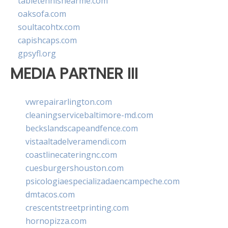
tabletennisnearme.com
oaksofa.com
soultacohtx.com
capishcaps.com
gpsyfl.org
MEDIA PARTNER III
vwrepairarlington.com
cleaningservicebaltimore-md.com
beckslandscapeandfence.com
vistaaltadelveramendi.com
coastlinecateringnc.com
cuesburgershouston.com
psicologiaespecializadaencampeche.com
dmtacos.com
crescentstreetprinting.com
hornopizza.com