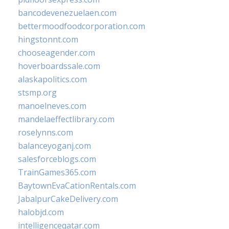
bancodevenezuelaen.com
bettermoodfoodcorporation.com
hingstonnt.com
chooseagender.com
hoverboardssale.com
alaskapolitics.com
stsmp.org
manoelneves.com
mandelaeffectlibrary.com
roselynns.com
balanceyoganj.com
salesforceblogs.com
TrainGames365.com
BaytownEvaCationRentals.com
JabalpurCakeDelivery.com
halobjd.com
intelligenceqatar.com