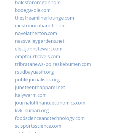
bolesfororegon.com
bodega-ole.com
thestreamlinerlounge.com
mestrinorubanofc.com
novelatherton.com
nassvalleygardens.net
electjohnstewart.com
omptourtravels.com
tribratanews-polreskebumen.com
rsudbayuasih.org
publikjurnalistik.org
juneteenthapparel.net
italywarm.com
journaloffinanceeconomics.com
kvk-kumari.org
foodscienceandtechnology.com
scisportsscience.com