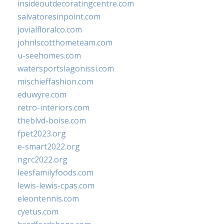
insideoutdecoratingcentre.com
salvatoresinpoint.com
jovialfloralco.com
johnlscotthometeam.com
u-seehomes.com
watersportslagonissi.com
mischieffashion.com
eduwyre.com
retro-interiors.com
theblvd-boise.com
fpet2023.org
e-smart2022.org
ngrc2022.org
leesfamilyfoods.com
lewis-lewis-cpas.com
eleontennis.com
cyetus.com