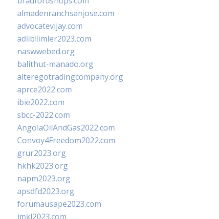
bradfordshops.com
almadenranchsanjose.com
advocatevijay.com
adlibilimler2023.com
naswwebed.org
balithut-manado.org
alteregotradingcompany.org
aprce2022.com
ibie2022.com
sbcc-2022.com
AngolaOilAndGas2022.com
Convoy4Freedom2022.com
grur2023.org
hkhk2023.org
napm2023.org
apsdfd2023.org
forumausape2023.com
imkl2023.com