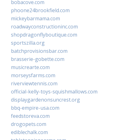
bobacove.com
phoone24brookfield.com
mickeybarmama.com
roadwayconstructioninc.com
shopdragonflyboutique.com
sportszilla.org
batchprovisionsbar.com
brasserie-gobette.com
musicrearte.com
morseysfarms.com
riverviewtennis.com
official-kelly-toys-squishmallows.com
displaygardenonsuncrest.org
bbq-empire-usa.com
feedstoreva.com
drogopets.com
ediblechalk.com