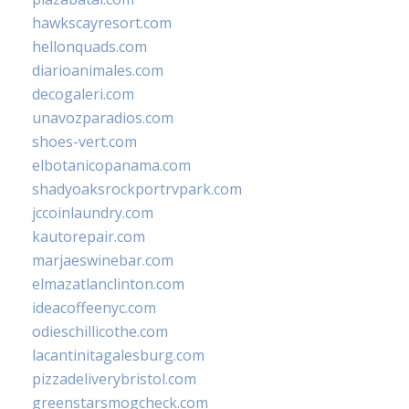
hawkscayresort.com
hellonquads.com
diarioanimales.com
decogaleri.com
unavozparadios.com
shoes-vert.com
elbotanicopanama.com
shadyoaksrockportrvpark.com
jccoinlaundry.com
kautorepair.com
marjaeswinebar.com
elmazatlanclinton.com
ideacoffeenyc.com
odieschillicothe.com
lacantinitagalesburg.com
pizzadeliverybristol.com
greenstarsmogcheck.com