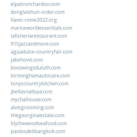
elpatronchardon.com
donglaishun-order.com
fiamc-rome2022.org
mariceworldessentials.com
lafisheriarestaurant.com
915jazzandmore.com
aguadulce-countryfair.com
jakehovis.com
bosswingsduluth.com
birminghamautocare.com
tonyscountrykitchen.com
jbellasnailspa.com
mychaihouse.com
alvisgrooming.com
thegeorginaestate.com
blythewoodseafood.com
paolosdelibangkok.com