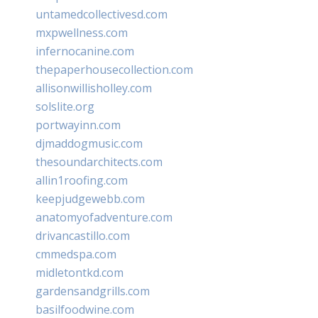
untamedcollectivesd.com
mxpwellness.com
infernocanine.com
thepaperhousecollection.com
allisonwillisholley.com
solslite.org
portwayinn.com
djmaddogmusic.com
thesoundarchitects.com
allin1roofing.com
keepjudgewebb.com
anatomyofadventure.com
drivancastillo.com
cmmedspa.com
midletontkd.com
gardensandgrills.com
basilfoodwine.com