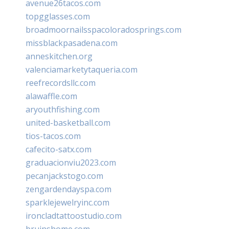
avenue26tacos.com
topgglasses.com
broadmoornailsspacoloradosprings.com
missblackpasadena.com
anneskitchen.org
valenciamarketytaqueria.com
reefrecordsllc.com
alawaffle.com
aryouthfishing.com
united-basketball.com
tios-tacos.com
cafecito-satx.com
graduacionviu2023.com
pecanjackstogo.com
zengardendayspa.com
sparklejewelryinc.com
ironcladtattoostudio.com
bruinshome.com