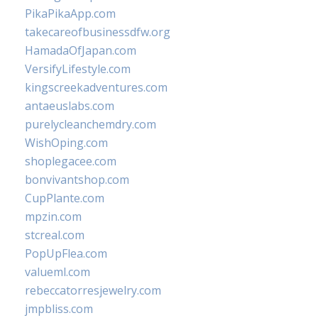
PikaPikaApp.com
takecareofbusinessdfw.org
HamadaOfJapan.com
VersifyLifestyle.com
kingscreekadventures.com
antaeuslabs.com
purelycleanchemdry.com
WishOping.com
shoplegacee.com
bonvivantshop.com
CupPlante.com
mpzin.com
stcreal.com
PopUpFlea.com
valueml.com
rebeccatorresjewelry.com
jmpbliss.com