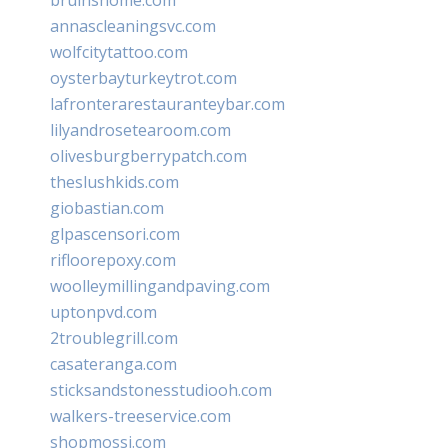
annascleaningsvc.com
wolfcitytattoo.com
oysterbayturkeytrot.com
lafronterarestauranteybar.com
lilyandrosetearoom.com
olivesburgberrypatch.com
theslushkids.com
giobastian.com
glpascensori.com
rifloorepoxy.com
woolleymillingandpaving.com
uptonpvd.com
2troublegrill.com
casateranga.com
sticksandstonesstudiooh.com
walkers-treeservice.com
shopmossi.com