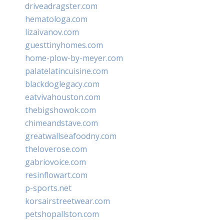
driveadragster.com
hematologa.com
lizaivanov.com
guesttinyhomes.com
home-plow-by-meyer.com
palatelatincuisine.com
blackdoglegacy.com
eatvivahouston.com
thebigshowok.com
chimeandstave.com
greatwallseafoodny.com
theloverose.com
gabriovoice.com
resinflowart.com
p-sports.net
korsairstreetwear.com
petshopallston.com