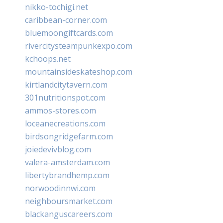
nikko-tochigi.net
caribbean-corner.com
bluemoongiftcards.com
rivercitysteampunkexpo.com
kchoops.net
mountainsideskateshop.com
kirtlandcitytavern.com
301nutritionspot.com
ammos-stores.com
loceanecreations.com
birdsongridgefarm.com
joiedevivblog.com
valera-amsterdam.com
libertybrandhemp.com
norwoodinnwi.com
neighboursmarket.com
blackanguscareers.com