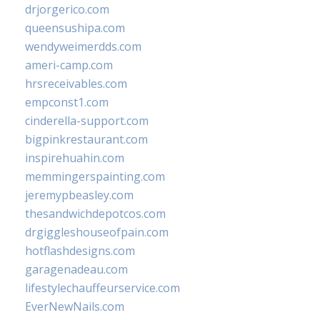
drjorgerico.com
queensushipa.com
wendyweimerdds.com
ameri-camp.com
hrsreceivables.com
empconst1.com
cinderella-support.com
bigpinkrestaurant.com
inspirehuahin.com
memmingerspainting.com
jeremypbeasley.com
thesandwichdepotcos.com
drgiggleshouseofpain.com
hotflashdesigns.com
garagenadeau.com
lifestylechauffeurservice.com
EverNewNails.com