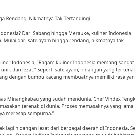
ga Rendang, Nikmatnya Tak Tertandingi
donesia? Dari Sabang hingga Merauke, kuliner Indonesia
Mulai dari sate ayam hingga rendang, nikmatnya tak
liner Indonesia, “Ragam kuliner Indonesia memang sangat 
unik dan lezat.” Seperti sate ayam, hidangan yang terkenal
gang dengan bumbu kacang membuatnya memiliki rasa ya
khas Minangkabau yang sudah mendunia. Chef Vindex Teng
masakan terenak di dunia. Proses memasaknya yang lama
ya meresap sempurna.”
 lagi hidangan lezat dari berbagai daerah di Indonesia. Se