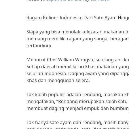
Ragam Kuliner Indonesia: Dari Sate Ayam Hing
Siapa yang bisa menolak kelezatan makanan In
memang memiliki ragam yang sangat beragam. 
tertandingi.
Menurut Chef William Wongso, seorang ahli ku
Setiap daerah memiliki ciri khas makanan yang 
seluruh Indonesia. Daging ayam yang dipang
khas dan menggugah selera.
Tak kalah populer adalah rendang, masakan 
mengatakan, “Rendang merupakan salah satu 
membuat daging menjadi empuk dan bumbun
Tak hanya sate ayam dan rendang, masih banyak