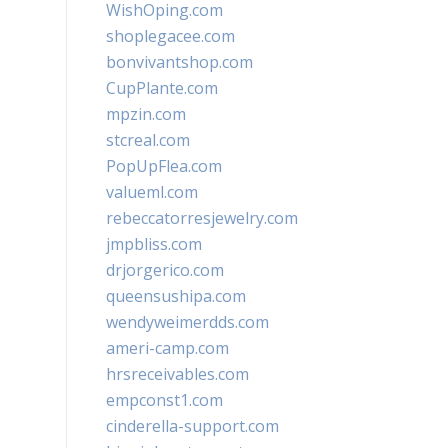
WishOping.com
shoplegacee.com
bonvivantshop.com
CupPlante.com
mpzin.com
stcreal.com
PopUpFlea.com
valueml.com
rebeccatorresjewelry.com
jmpbliss.com
drjorgerico.com
queensushipa.com
wendyweimerdds.com
ameri-camp.com
hrsreceivables.com
empconst1.com
cinderella-support.com