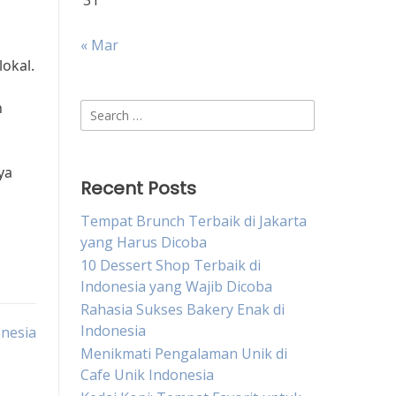
31
« Mar
okal.
h
Search
for:
ya
Recent Posts
Tempat Brunch Terbaik di Jakarta
yang Harus Dicoba
10 Dessert Shop Terbaik di
Indonesia yang Wajib Dicoba
Rahasia Sukses Bakery Enak di
Indonesia
onesia
Menikmati Pengalaman Unik di
Cafe Unik Indonesia