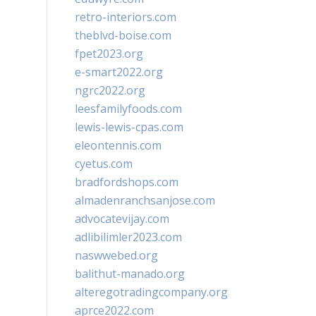
retro-interiors.com
theblvd-boise.com
fpet2023.org
e-smart2022.org
ngrc2022.org
leesfamilyfoods.com
lewis-lewis-cpas.com
eleontennis.com
cyetus.com
bradfordshops.com
almadenranchsanjose.com
advocatevijay.com
adlibilimler2023.com
naswwebed.org
balithut-manado.org
alteregotradingcompany.org
aprce2022.com