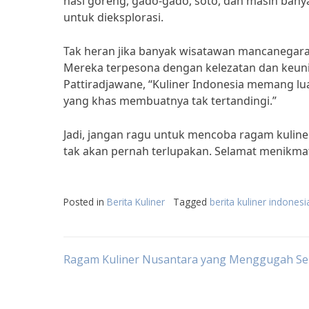
nasi goreng, gado-gado, soto, dan masih bany
untuk dieksplorasi.
Tak heran jika banyak wisatawan mancanegara 
Mereka terpesona dengan kelezatan dan keunik
Pattiradjawane, “Kuliner Indonesia memang l
yang khas membuatnya tak tertandingi.”
Jadi, jangan ragu untuk mencoba ragam kuline
tak akan pernah terlupakan. Selamat menikmat
Posted in
Berita Kuliner
Tagged
berita kuliner indonesi
Post
Ragam Kuliner Nusantara yang Menggugah Se
navigation