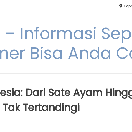
Cape
– Informasi Sep
iner Bisa Anda 
esia: Dari Sate Ayam Hing
Tak Tertandingi