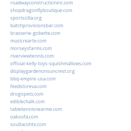
roadwayconstructioninc.com
shopdragonflyboutique.com
sportszilla.org
batchprovisionsbar.com
brasserie-gobette.com
musicrearte.com
morseysfarms.com
riverviewtennis.com
official-kelly-toys-squishmallows.com
displaygardenonsuncrest.org
bbq-empire-usa.com
feedstoreva.com
drogopets.com
ediblechalk.com
tabletennisnearme.com
oaksofa.com
soultacohtx.com