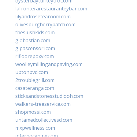
oysterbayturkeytrot.com
lafronterarestauranteybar.com
lilyandrosetearoom.com
olivesburgberrypatch.com
theslushkids.com
giobastian.com
glpascensori.com
rifloorepoxy.com
woolleymillingandpaving.com
uptonpvd.com
2troublegrill.com
casateranga.com
sticksandstonesstudiooh.com
walkers-treeservice.com
shopmossi.com
untamedcollectivesd.com
mxpwellness.com
infernocanine.com