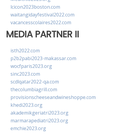
lcicon2023boston.com
waitangidayfestival2022.com
vacancesscolaires2022.com
MEDIA PARTNER II
isth2022.com
p2b2pabi2023-makassar.com
wocfparis2023.org
sinc2023.com
scdlqatar2022-qa.com
thecolumbiagrill.com
provisionscheeseandwineshoppe.com
khedi2023.org
akademikgeriatri2023.org
marmarapediatri2023.org
emchie2023.org