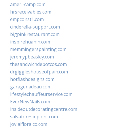
ameri-camp.com
hrsreceivables.com
empconst1.com
cinderella-support.com
bigpinkrestaurant.com
inspirehuahin.com
memmingerspainting.com
jeremypbeasley.com
thesandwichdepotcos.com
drgiggleshouseofpain.com
hotflashdesigns.com
garagenadeau.com
lifestylechauffeurservice.com
EverNewNails.com
insideoutdecoratingcentre.com
salvatoresinpoint.com
jovialfloralco.com