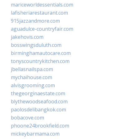
mariceworldessentials.com
lafisheriarestaurant.com
915jazzandmore.com
aguadulce-countryfair.com
jakehovis.com
bosswingsduluth.com
birminghamautocare.com
tonyscountrykitchen.com
jbellasnailspa.com
mychaihouse.com
alvisgrooming.com
thegeorginaestate.com
blythewoodseafood.com
paolosdelibangkok.com
bobacove.com
phoone24brookfield.com
mickeybarmama.com