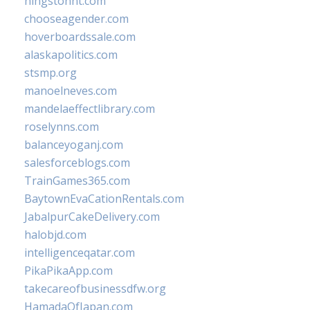
hingstonnt.com
chooseagender.com
hoverboardssale.com
alaskapolitics.com
stsmp.org
manoelneves.com
mandelaeffectlibrary.com
roselynns.com
balanceyoganj.com
salesforceblogs.com
TrainGames365.com
BaytownEvaCationRentals.com
JabalpurCakeDelivery.com
halobjd.com
intelligenceqatar.com
PikaPikaApp.com
takecareofbusinessdfw.org
HamadaOfJapan.com