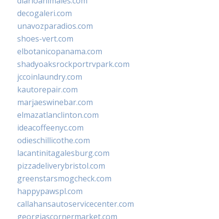
diarioanimales.com
decogaleri.com
unavozparadios.com
shoes-vert.com
elbotanicopanama.com
shadyoaksrockportrvpark.com
jccoinlaundry.com
kautorepair.com
marjaeswinebar.com
elmazatlanclinton.com
ideacoffeenyc.com
odieschillicothe.com
lacantinitagalesburg.com
pizzadeliverybristol.com
greenstarsmogcheck.com
happypawspl.com
callahansautoservicecenter.com
georgiascornermarket.com