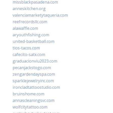
missblackpasadena.com
anneskitchen.org
valenciamarketytaqueria.com
reefrecordsllc.com
alawaffle.com
aryouthfishing.com
united-basketball.com
tios-tacos.com
cafecito-satx.com
graduacionviu2023.com
pecanjackstogo.com
zengardendayspa.com
sparklejewelryinc.com
ironcladtattoostudio.com
bruinshome.com
annascleaningsvc.com
wolfcitytattoo.com