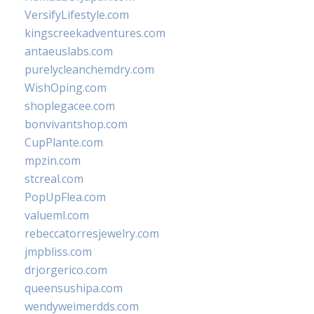
VersifyLifestyle.com
kingscreekadventures.com
antaeuslabs.com
purelycleanchemdry.com
WishOping.com
shoplegacee.com
bonvivantshop.com
CupPlante.com
mpzin.com
stcreal.com
PopUpFlea.com
valueml.com
rebeccatorresjewelry.com
jmpbliss.com
drjorgerico.com
queensushipa.com
wendyweimerdds.com