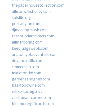
thepaperhousecollection.com
allisonwillisholley.com
solslite.org
portwayinn.com
djmaddogmusic.com
thesoundarchitects.com
allin1roofing.com
keepjudgewebb.com
anatomyofadventure.com
drivancastillo.com
cmmedspa.com
midletontkd.com
gardensandgrills.com
basilfoodwine.com
nikko-tochigi.net
caribbean-corner.com
bluemoongiftcards.com