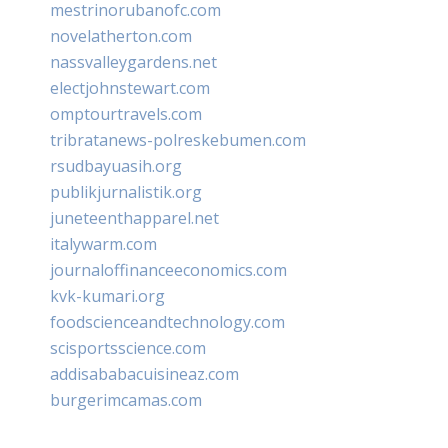
mestrinorubanofc.com
novelatherton.com
nassvalleygardens.net
electjohnstewart.com
omptourtravels.com
tribratanews-polreskebumen.com
rsudbayuasih.org
publikjurnalistik.org
juneteenthapparel.net
italywarm.com
journaloffinanceeconomics.com
kvk-kumari.org
foodscienceandtechnology.com
scisportsscience.com
addisababacuisineaz.com
burgerimcamas.com