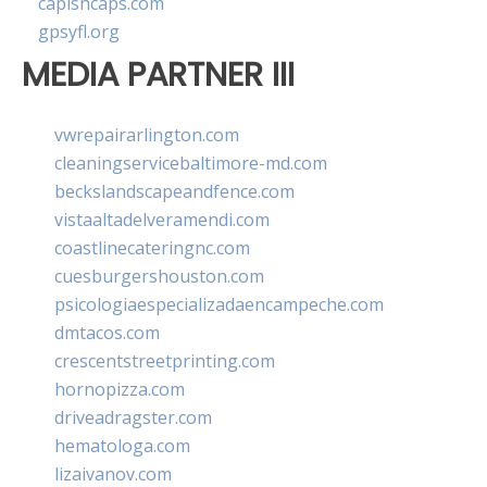
capishcaps.com
gpsyfl.org
MEDIA PARTNER III
vwrepairarlington.com
cleaningservicebaltimore-md.com
beckslandscapeandfence.com
vistaaltadelveramendi.com
coastlinecateringnc.com
cuesburgershouston.com
psicologiaespecializadaencampeche.com
dmtacos.com
crescentstreetprinting.com
hornopizza.com
driveadragster.com
hematologa.com
lizaivanov.com