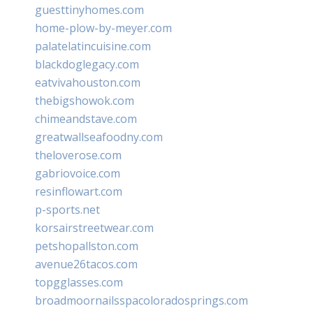
guesttinyhomes.com
home-plow-by-meyer.com
palatelatincuisine.com
blackdoglegacy.com
eatvivahouston.com
thebigshowok.com
chimeandstave.com
greatwallseafoodny.com
theloverose.com
gabriovoice.com
resinflowart.com
p-sports.net
korsairstreetwear.com
petshopallston.com
avenue26tacos.com
topgglasses.com
broadmoornailsspacoloradosprings.com