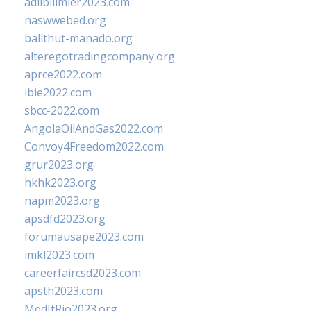
adlibilimler2023.com
naswwebed.org
balithut-manado.org
alteregotradingcompany.org
aprce2022.com
ibie2022.com
sbcc-2022.com
AngolaOilAndGas2022.com
Convoy4Freedom2022.com
grur2023.org
hkhk2023.org
napm2023.org
apsdfd2023.org
forumausape2023.com
imkl2023.com
careerfaircsd2023.com
apsth2023.com
MedItRio2023.org