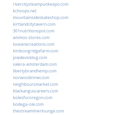
rivercitysteampunkexpo.com
kchoops.net
mountainsideskateshop.com
kirtlandcitytavern.com
301nutritionspot.com
ammos-stores.com
loceanecreations.com
birdsongridgefarm.com
joiedevivblog.com
valera-amsterdam.com
libertybrandhemp.com
norwoodinnwi.com
neighboursmarket.com
blackanguscareers.com
bolesfororegon.com
bodega-ole.com
thestreamlinerlounge.com