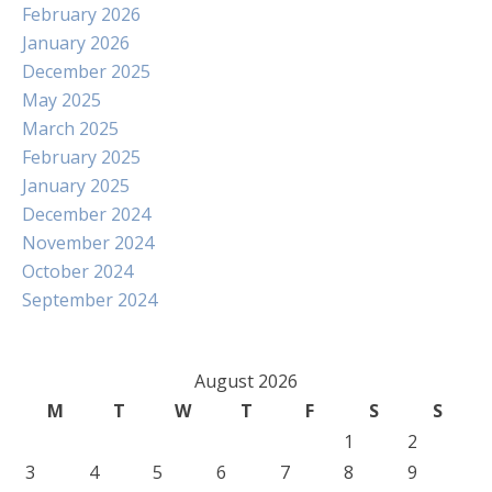
February 2026
January 2026
December 2025
May 2025
March 2025
February 2025
January 2025
December 2024
November 2024
October 2024
September 2024
August 2026
M
T
W
T
F
S
S
1
2
3
4
5
6
7
8
9