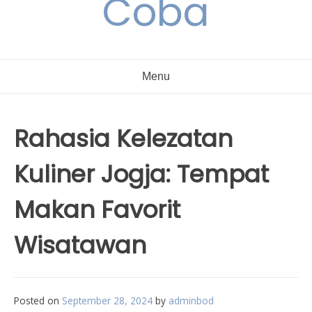
Coba
Menu
Rahasia Kelezatan
Kuliner Jogja: Tempat
Makan Favorit
Wisatawan
Posted on
September 28, 2024
by
adminbod