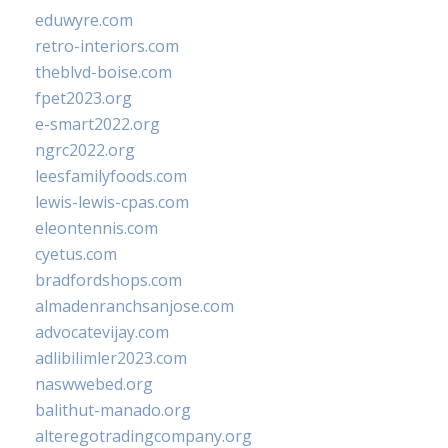
eduwyre.com
retro-interiors.com
theblvd-boise.com
fpet2023.org
e-smart2022.org
ngrc2022.org
leesfamilyfoods.com
lewis-lewis-cpas.com
eleontennis.com
cyetus.com
bradfordshops.com
almadenranchsanjose.com
advocatevijay.com
adlibilimler2023.com
naswwebed.org
balithut-manado.org
alteregotradingcompany.org