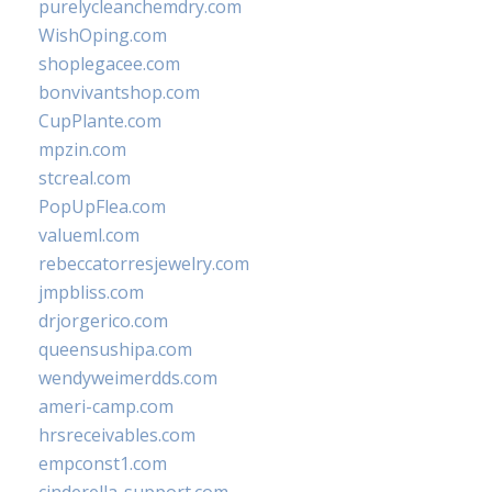
purelycleanchemdry.com
WishOping.com
shoplegacee.com
bonvivantshop.com
CupPlante.com
mpzin.com
stcreal.com
PopUpFlea.com
valueml.com
rebeccatorresjewelry.com
jmpbliss.com
drjorgerico.com
queensushipa.com
wendyweimerdds.com
ameri-camp.com
hrsreceivables.com
empconst1.com