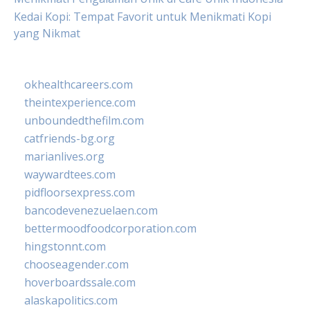
Kedai Kopi: Tempat Favorit untuk Menikmati Kopi
yang Nikmat
okhealthcareers.com
theintexperience.com
unboundedthefilm.com
catfriends-bg.org
marianlives.org
waywardtees.com
pidfloorsexpress.com
bancodevenezuelaen.com
bettermoodfoodcorporation.com
hingstonnt.com
chooseagender.com
hoverboardssale.com
alaskapolitics.com