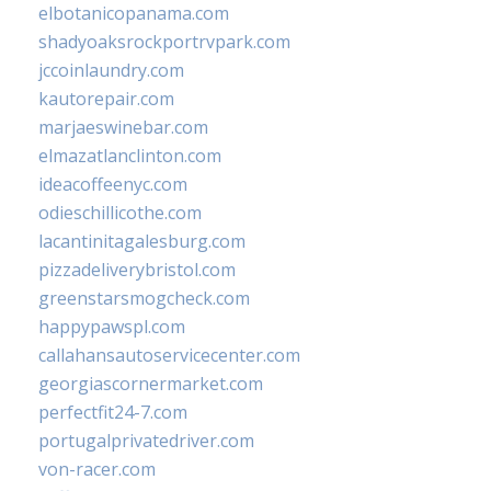
elbotanicopanama.com
shadyoaksrockportrvpark.com
jccoinlaundry.com
kautorepair.com
marjaeswinebar.com
elmazatlanclinton.com
ideacoffeenyc.com
odieschillicothe.com
lacantinitagalesburg.com
pizzadeliverybristol.com
greenstarsmogcheck.com
happypawspl.com
callahansautoservicecenter.com
georgiascornermarket.com
perfectfit24-7.com
portugalprivatedriver.com
von-racer.com