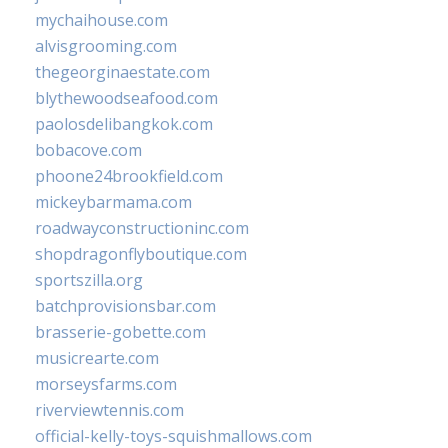
mychaihouse.com
alvisgrooming.com
thegeorginaestate.com
blythewoodseafood.com
paolosdelibangkok.com
bobacove.com
phoone24brookfield.com
mickeybarmama.com
roadwayconstructioninc.com
shopdragonflyboutique.com
sportszilla.org
batchprovisionsbar.com
brasserie-gobette.com
musicrearte.com
morseysfarms.com
riverviewtennis.com
official-kelly-toys-squishmallows.com