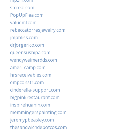
mpzin.com
stcreal.com
PopUpFlea.com
valueml.com
rebeccatorresjewelry.com
jmpbliss.com
drjorgerico.com
queensushipa.com
wendyweimerdds.com
ameri-camp.com
hrsreceivables.com
empconst1.com
cinderella-support.com
bigpinkrestaurant.com
inspirehuahin.com
memmingerspainting.com
jeremypbeasley.com
thesandwichdepotcos.com