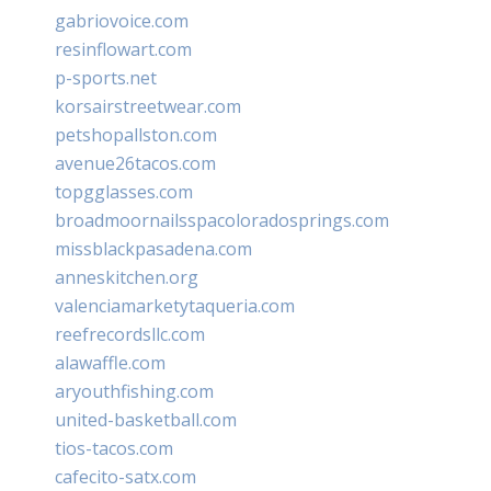
gabriovoice.com
resinflowart.com
p-sports.net
korsairstreetwear.com
petshopallston.com
avenue26tacos.com
topgglasses.com
broadmoornailsspacoloradosprings.com
missblackpasadena.com
anneskitchen.org
valenciamarketytaqueria.com
reefrecordsllc.com
alawaffle.com
aryouthfishing.com
united-basketball.com
tios-tacos.com
cafecito-satx.com