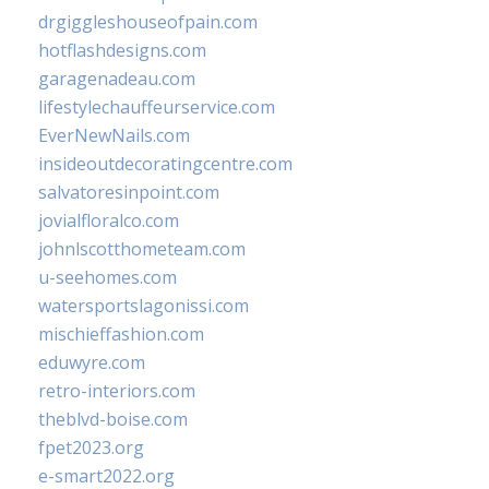
drgiggleshouseofpain.com
hotflashdesigns.com
garagenadeau.com
lifestylechauffeurservice.com
EverNewNails.com
insideoutdecoratingcentre.com
salvatoresinpoint.com
jovialfloralco.com
johnlscotthometeam.com
u-seehomes.com
watersportslagonissi.com
mischieffashion.com
eduwyre.com
retro-interiors.com
theblvd-boise.com
fpet2023.org
e-smart2022.org