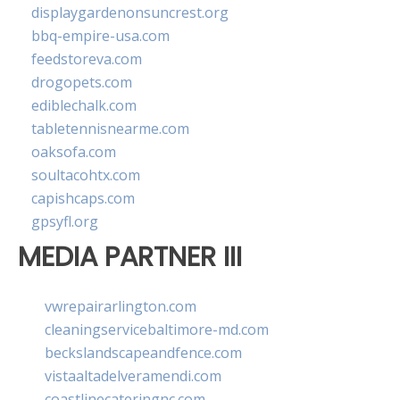
displaygardenonsuncrest.org
bbq-empire-usa.com
feedstoreva.com
drogopets.com
ediblechalk.com
tabletennisnearme.com
oaksofa.com
soultacohtx.com
capishcaps.com
gpsyfl.org
MEDIA PARTNER III
vwrepairarlington.com
cleaningservicebaltimore-md.com
beckslandscapeandfence.com
vistaaltadelveramendi.com
coastlinecateringnc.com