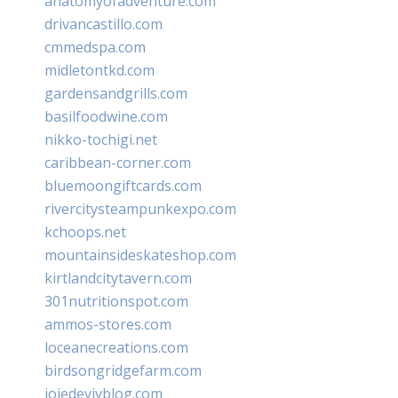
anatomyofadventure.com
drivancastillo.com
cmmedspa.com
midletontkd.com
gardensandgrills.com
basilfoodwine.com
nikko-tochigi.net
caribbean-corner.com
bluemoongiftcards.com
rivercitysteampunkexpo.com
kchoops.net
mountainsideskateshop.com
kirtlandcitytavern.com
301nutritionspot.com
ammos-stores.com
loceanecreations.com
birdsongridgefarm.com
joiedevivblog.com