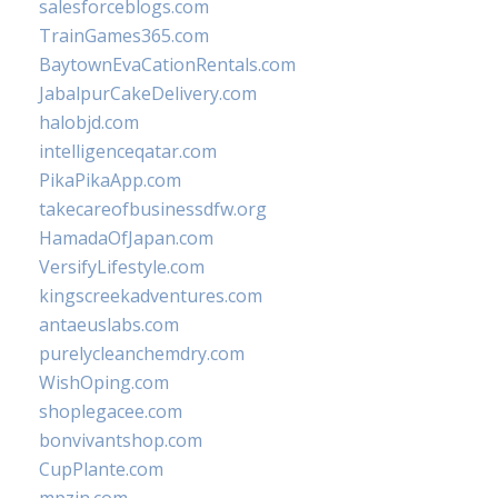
salesforceblogs.com
TrainGames365.com
BaytownEvaCationRentals.com
JabalpurCakeDelivery.com
halobjd.com
intelligenceqatar.com
PikaPikaApp.com
takecareofbusinessdfw.org
HamadaOfJapan.com
VersifyLifestyle.com
kingscreekadventures.com
antaeuslabs.com
purelycleanchemdry.com
WishOping.com
shoplegacee.com
bonvivantshop.com
CupPlante.com