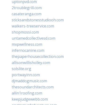
uptonpvd.com
2troublegrill.com
casateranga.com
sticksandstonesstudiooh.com
walkers-treeservice.com
shopmossi.com
untamedcollectivesd.com
mxpwellness.com
infernocanine.com
thepaperhousecollection.com
allisonwillisholley.com
solslite.org
portwayinn.com
djmaddogmusic.com
thesoundarchitects.com
allin1roofing.com
keepjudgewebb.com