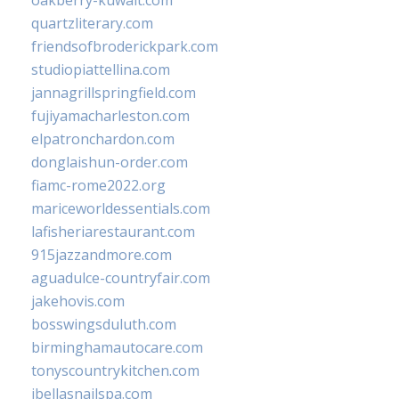
oakberry-kuwait.com
quartzliterary.com
friendsofbroderickpark.com
studiopiattellina.com
jannagrillspringfield.com
fujiyamacharleston.com
elpatronchardon.com
donglaishun-order.com
fiamc-rome2022.org
mariceworldessentials.com
lafisheriarestaurant.com
915jazzandmore.com
aguadulce-countryfair.com
jakehovis.com
bosswingsduluth.com
birminghamautocare.com
tonyscountrykitchen.com
jbellasnailspa.com