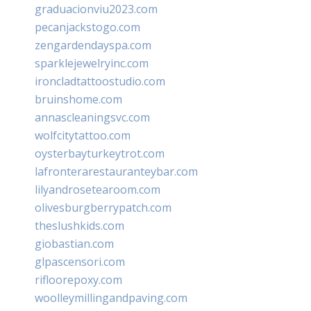
graduacionviu2023.com
pecanjackstogo.com
zengardendayspa.com
sparklejewelryinc.com
ironcladtattoostudio.com
bruinshome.com
annascleaningsvc.com
wolfcitytattoo.com
oysterbayturkeytrot.com
lafronterarestauranteybar.com
lilyandrosetearoom.com
olivesburgberrypatch.com
theslushkids.com
giobastian.com
glpascensori.com
rifloorepoxy.com
woolleymillingandpaving.com