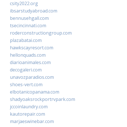
csity2022.org
ibsarstudyabroad.com
bennusehgall.com
tsecincinnati.com
roderconstructiongroup.com
plazabatai.com
hawkscayresort.com
hellonquads.com
diarioanimales.com
decogaleri.com
unavozparadios.com
shoes-vert.com
elbotanicopanama.com
shadyoaksrockportrvpark.com
jccoinlaundry.com
kautorepair.com
marjaeswinebar.com