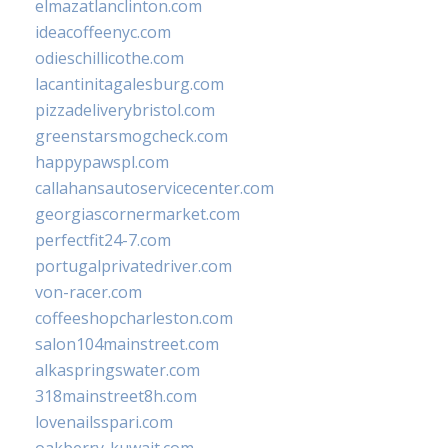
elmazatlanclinton.com
ideacoffeenyc.com
odieschillicothe.com
lacantinitagalesburg.com
pizzadeliverybristol.com
greenstarsmogcheck.com
happypawspl.com
callahansautoservicecenter.com
georgiascornermarket.com
perfectfit24-7.com
portugalprivatedriver.com
von-racer.com
coffeeshopcharleston.com
salon104mainstreet.com
alkaspringswater.com
318mainstreet8h.com
lovenailsspari.com