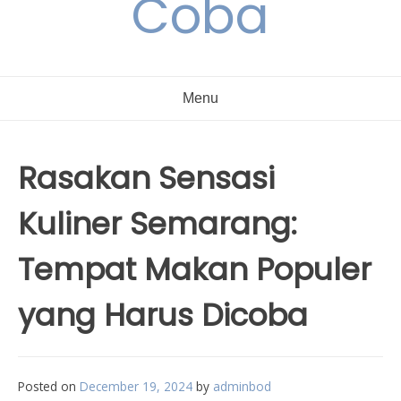
Coba
Menu
Rasakan Sensasi
Kuliner Semarang:
Tempat Makan Populer
yang Harus Dicoba
Posted on
December 19, 2024
by
adminbod