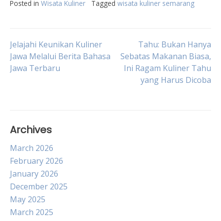
Posted in
Wisata Kuliner
Tagged
wisata kuliner semarang
Post
Jelajahi Keunikan Kuliner
Tahu: Bukan Hanya
Jawa Melalui Berita Bahasa
Sebatas Makanan Biasa,
Jawa Terbaru
Ini Ragam Kuliner Tahu
navigation
yang Harus Dicoba
Archives
March 2026
February 2026
January 2026
December 2025
May 2025
March 2025