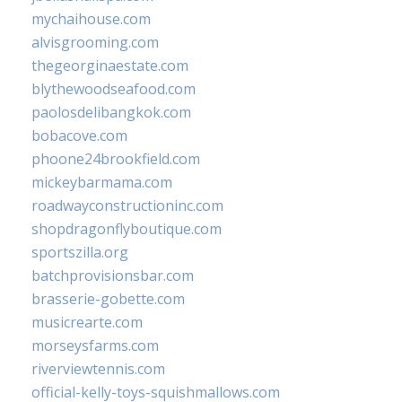
mychaihouse.com
alvisgrooming.com
thegeorginaestate.com
blythewoodseafood.com
paolosdelibangkok.com
bobacove.com
phoone24brookfield.com
mickeybarmama.com
roadwayconstructioninc.com
shopdragonflyboutique.com
sportszilla.org
batchprovisionsbar.com
brasserie-gobette.com
musicrearte.com
morseysfarms.com
riverviewtennis.com
official-kelly-toys-squishmallows.com