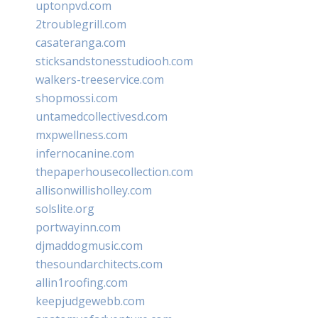
uptonpvd.com
2troublegrill.com
casateranga.com
sticksandstonesstudiooh.com
walkers-treeservice.com
shopmossi.com
untamedcollectivesd.com
mxpwellness.com
infernocanine.com
thepaperhousecollection.com
allisonwillisholley.com
solslite.org
portwayinn.com
djmaddogmusic.com
thesoundarchitects.com
allin1roofing.com
keepjudgewebb.com