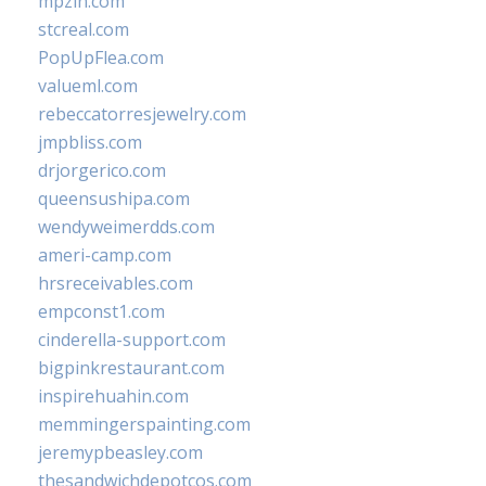
mpzin.com
stcreal.com
PopUpFlea.com
valueml.com
rebeccatorresjewelry.com
jmpbliss.com
drjorgerico.com
queensushipa.com
wendyweimerdds.com
ameri-camp.com
hrsreceivables.com
empconst1.com
cinderella-support.com
bigpinkrestaurant.com
inspirehuahin.com
memmingerspainting.com
jeremypbeasley.com
thesandwichdepotcos.com