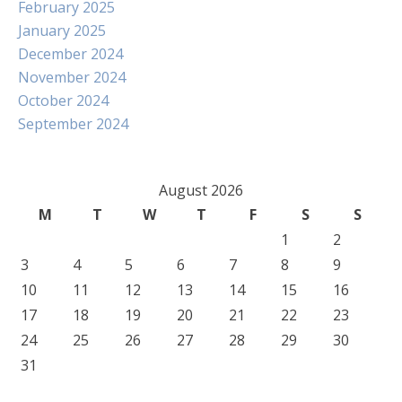
February 2025
January 2025
December 2024
November 2024
October 2024
September 2024
August 2026
M
T
W
T
F
S
S
1
2
3
4
5
6
7
8
9
10
11
12
13
14
15
16
17
18
19
20
21
22
23
24
25
26
27
28
29
30
31