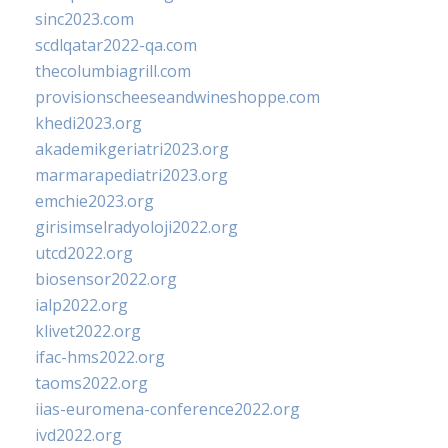
sinc2023.com
scdlqatar2022-qa.com
thecolumbiagrill.com
provisionscheeseandwineshoppe.com
khedi2023.org
akademikgeriatri2023.org
marmarapediatri2023.org
emchie2023.org
girisimselradyoloji2022.org
utcd2022.org
biosensor2022.org
ialp2022.org
klivet2022.org
ifac-hms2022.org
taoms2022.org
iias-euromena-conference2022.org
ivd2022.org