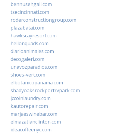
bennusehgall.com
tsecincinnati.com
roderconstructiongroup.com
plazabatai.com
hawkscayresort.com
hellonquads.com
diarioanimales.com
decogaleri.com
unavozparadios.com
shoes-vert.com
elbotanicopanama.com
shadyoaksrockportrvpark.com
jccoinlaundry.com
kautorepair.com
marjaeswinebar.com
elmazatlanclinton.com
ideacoffeenyc.com