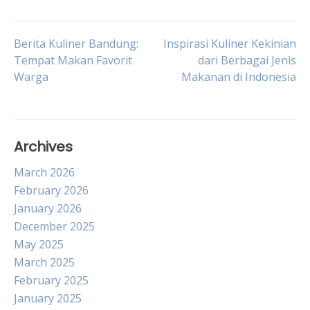
Post
Berita Kuliner Bandung:
Inspirasi Kuliner Kekinian
Tempat Makan Favorit
dari Berbagai Jenis
Warga
Makanan di Indonesia
navigation
Archives
March 2026
February 2026
January 2026
December 2025
May 2025
March 2025
February 2025
January 2025