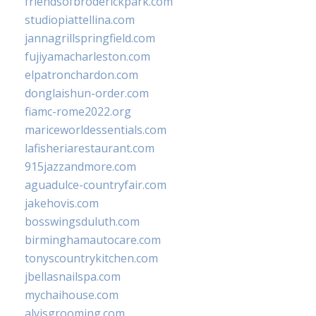
friendsofbroderickpark.com
studiopiattellina.com
jannagrillspringfield.com
fujiyamacharleston.com
elpatronchardon.com
donglaishun-order.com
fiamc-rome2022.org
mariceworldessentials.com
lafisheriarestaurant.com
915jazzandmore.com
aguadulce-countryfair.com
jakehovis.com
bosswingsduluth.com
birminghamautocare.com
tonyscountrykitchen.com
jbellasnailspa.com
mychaihouse.com
alvisgrooming.com