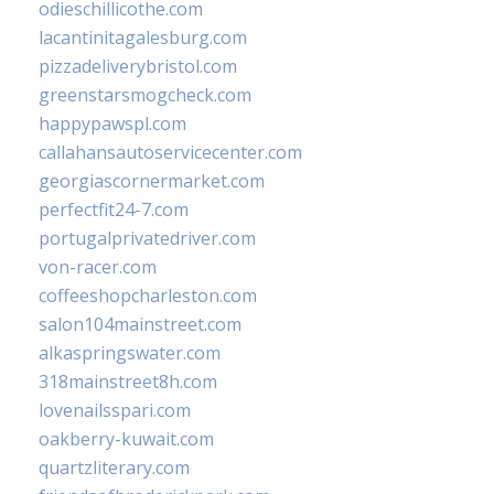
odieschillicothe.com
lacantinitagalesburg.com
pizzadeliverybristol.com
greenstarsmogcheck.com
happypawspl.com
callahansautoservicecenter.com
georgiascornermarket.com
perfectfit24-7.com
portugalprivatedriver.com
von-racer.com
coffeeshopcharleston.com
salon104mainstreet.com
alkaspringswater.com
318mainstreet8h.com
lovenailsspari.com
oakberry-kuwait.com
quartzliterary.com