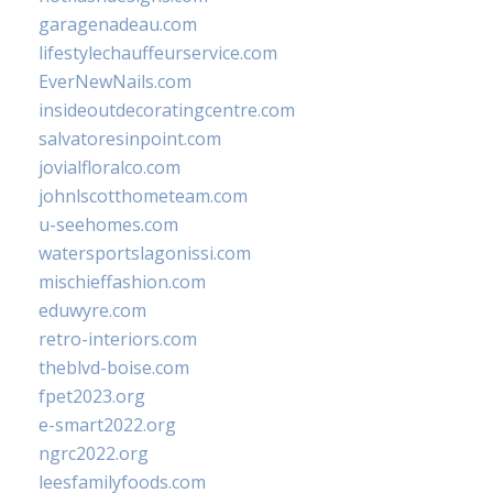
garagenadeau.com
lifestylechauffeurservice.com
EverNewNails.com
insideoutdecoratingcentre.com
salvatoresinpoint.com
jovialfloralco.com
johnlscotthometeam.com
u-seehomes.com
watersportslagonissi.com
mischieffashion.com
eduwyre.com
retro-interiors.com
theblvd-boise.com
fpet2023.org
e-smart2022.org
ngrc2022.org
leesfamilyfoods.com