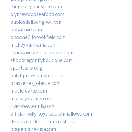
thegeorginaestate.com
blythewoodseafood.com
paolosdelibangkok.com
bobacove.com
phoone24brookfield.com
mickeybarmama.com
roadwayconstructioninc.com
shopdragonflyboutique.com
sportszilla.org
batchprovisionsbar.com
brasserie-gobette.com
musicrearte.com
morseysfarms.com
riverviewtennis.com
official-kelly-toys-squishmallows.com
displaygardenonsuncrest.org
bbq-empire-usa.com