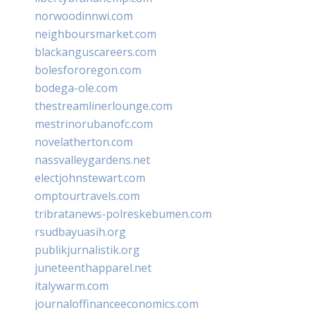
norwoodinnwi.com
neighboursmarket.com
blackanguscareers.com
bolesfororegon.com
bodega-ole.com
thestreamlinerlounge.com
mestrinorubanofc.com
novelatherton.com
nassvalleygardens.net
electjohnstewart.com
omptourtravels.com
tribratanews-polreskebumen.com
rsudbayuasih.org
publikjurnalistik.org
juneteenthapparel.net
italywarm.com
journaloffinanceeconomics.com