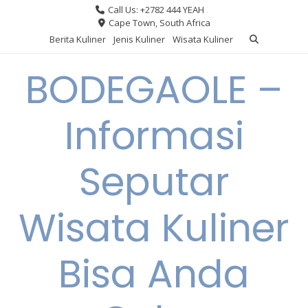
Skip
Call Us: +2782 444 YEAH
to
Cape Town, South Africa
content
Berita Kuliner
Jenis Kuliner
Wisata Kuliner
BODEGAOLE –
Informasi
Seputar
Wisata Kuliner
Bisa Anda