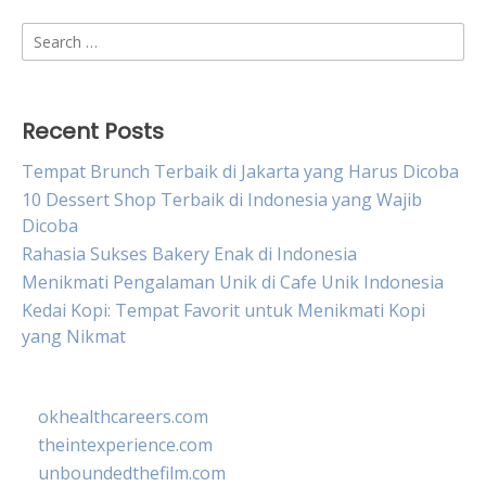
Search
for:
Recent Posts
Tempat Brunch Terbaik di Jakarta yang Harus Dicoba
10 Dessert Shop Terbaik di Indonesia yang Wajib
Dicoba
Rahasia Sukses Bakery Enak di Indonesia
Menikmati Pengalaman Unik di Cafe Unik Indonesia
Kedai Kopi: Tempat Favorit untuk Menikmati Kopi
yang Nikmat
okhealthcareers.com
theintexperience.com
unboundedthefilm.com