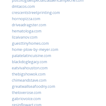
psicologiaespecializadaencampeche.com
dmtacos.com
crescentstreetprinting.com
hornopizza.com
driveadragster.com
hematologa.com
lizaivanov.com
guesttinyhomes.com
home-plow-by-meyer.com
palatelatincuisine.com
blackdoglegacy.com
eatvivahouston.com
thebigshowok.com
chimeandstave.com
greatwallseafoodny.com
theloverose.com
gabriovoice.com
resinflowart.com