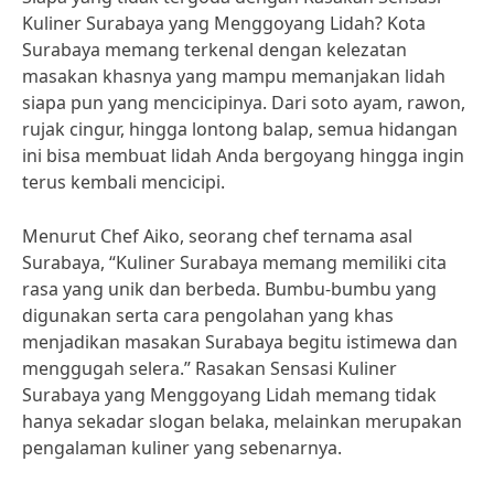
Kuliner Surabaya yang Menggoyang Lidah? Kota
Surabaya memang terkenal dengan kelezatan
masakan khasnya yang mampu memanjakan lidah
siapa pun yang mencicipinya. Dari soto ayam, rawon,
rujak cingur, hingga lontong balap, semua hidangan
ini bisa membuat lidah Anda bergoyang hingga ingin
terus kembali mencicipi.
Menurut Chef Aiko, seorang chef ternama asal
Surabaya, “Kuliner Surabaya memang memiliki cita
rasa yang unik dan berbeda. Bumbu-bumbu yang
digunakan serta cara pengolahan yang khas
menjadikan masakan Surabaya begitu istimewa dan
menggugah selera.” Rasakan Sensasi Kuliner
Surabaya yang Menggoyang Lidah memang tidak
hanya sekadar slogan belaka, melainkan merupakan
pengalaman kuliner yang sebenarnya.