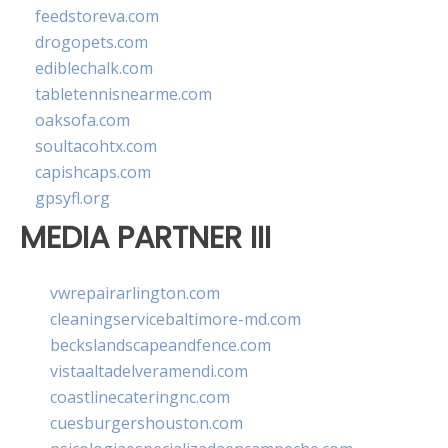
feedstoreva.com
drogopets.com
ediblechalk.com
tabletennisnearme.com
oaksofa.com
soultacohtx.com
capishcaps.com
gpsyfl.org
MEDIA PARTNER III
vwrepairarlington.com
cleaningservicebaltimore-md.com
beckslandscapeandfence.com
vistaaltadelveramendi.com
coastlinecateringnc.com
cuesburgershouston.com