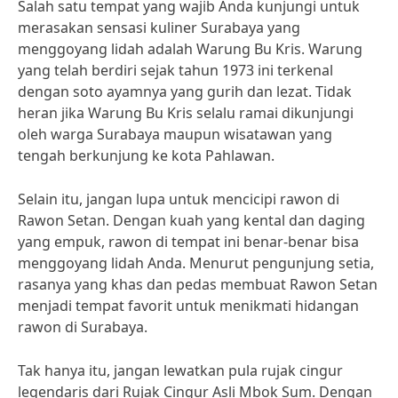
Salah satu tempat yang wajib Anda kunjungi untuk
merasakan sensasi kuliner Surabaya yang
menggoyang lidah adalah Warung Bu Kris. Warung
yang telah berdiri sejak tahun 1973 ini terkenal
dengan soto ayamnya yang gurih dan lezat. Tidak
heran jika Warung Bu Kris selalu ramai dikunjungi
oleh warga Surabaya maupun wisatawan yang
tengah berkunjung ke kota Pahlawan.
Selain itu, jangan lupa untuk mencicipi rawon di
Rawon Setan. Dengan kuah yang kental dan daging
yang empuk, rawon di tempat ini benar-benar bisa
menggoyang lidah Anda. Menurut pengunjung setia,
rasanya yang khas dan pedas membuat Rawon Setan
menjadi tempat favorit untuk menikmati hidangan
rawon di Surabaya.
Tak hanya itu, jangan lewatkan pula rujak cingur
legendaris dari Rujak Cingur Asli Mbok Sum. Dengan