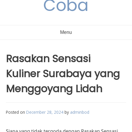
Coba
Menu
Rasakan Sensasi
Kuliner Surabaya yang
Menggoyang Lidah
Posted on
December 28, 2024
by
adminbod
Siapa yang tidak tergoda dengan Rasakan Sensasi