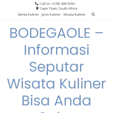
Skip
Call Us: +2782 444 YEAH
to
Cape Town, South Africa
content
Berita Kuliner
Jenis Kuliner
Wisata Kuliner
BODEGAOLE –
Informasi
Seputar
Wisata Kuliner
Bisa Anda