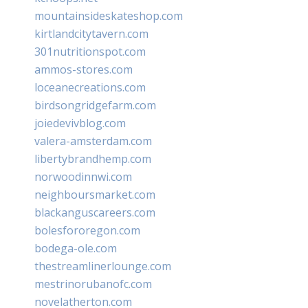
mountainsideskateshop.com
kirtlandcitytavern.com
301nutritionspot.com
ammos-stores.com
loceanecreations.com
birdsongridgefarm.com
joiedevivblog.com
valera-amsterdam.com
libertybrandhemp.com
norwoodinnwi.com
neighboursmarket.com
blackanguscareers.com
bolesfororegon.com
bodega-ole.com
thestreamlinerlounge.com
mestrinorubanofc.com
novelatherton.com