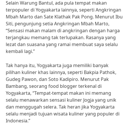
Selain Warung Bantul, ada pula tempat makan
terpopuler di Yogyakarta lainnya, seperti Angkringan
Mbah Marto dan Sate Klathak Pak Pong. Menurut Ibu
Siti, pengunjung setia Angkringan Mbah Marto,
“Sensasi makan malam di angkringan dengan harga
terjangkau memang tak terlupakan. Rasanya yang
lezat dan suasana yang ramai membuat saya selalu
kembali lagi.”
Tak hanya itu, Yogyakarta juga memiliki banyak
pilihan kuliner khas lainnya, seperti Bakpia Pathok,
Gudeg Pawon, dan Soto Kadipiro. Menurut Pak
Bambang, seorang food blogger terkenal di
Yogyakarta, “Tempat-tempat makan ini memang
selalu menawarkan sensasi kuliner Jogja yang unik
dan menggugah selera. Tak heran jika Yogyakarta
selalu menjadi tujuan wisata kuliner yang populer di
Indonesia.”