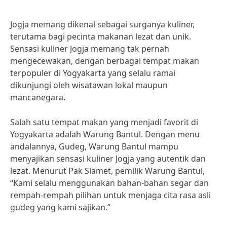
Jogja memang dikenal sebagai surganya kuliner,
terutama bagi pecinta makanan lezat dan unik.
Sensasi kuliner Jogja memang tak pernah
mengecewakan, dengan berbagai tempat makan
terpopuler di Yogyakarta yang selalu ramai
dikunjungi oleh wisatawan lokal maupun
mancanegara.
Salah satu tempat makan yang menjadi favorit di
Yogyakarta adalah Warung Bantul. Dengan menu
andalannya, Gudeg, Warung Bantul mampu
menyajikan sensasi kuliner Jogja yang autentik dan
lezat. Menurut Pak Slamet, pemilik Warung Bantul,
“Kami selalu menggunakan bahan-bahan segar dan
rempah-rempah pilihan untuk menjaga cita rasa asli
gudeg yang kami sajikan.”