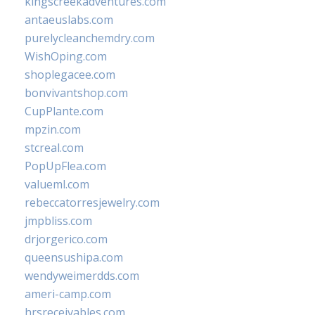
kingscreekadventures.com
antaeuslabs.com
purelycleanchemdry.com
WishOping.com
shoplegacee.com
bonvivantshop.com
CupPlante.com
mpzin.com
stcreal.com
PopUpFlea.com
valueml.com
rebeccatorresjewelry.com
jmpbliss.com
drjorgerico.com
queensushipa.com
wendyweimerdds.com
ameri-camp.com
hrsreceivables.com