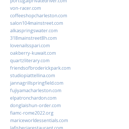
portugalprivatedriver.com
von-racer.com
coffeeshopcharleston.com
salon104mainstreet.com
alkaspringswater.com
318mainstreet8h.com
lovenailsspari.com
oakberry-kuwait.com
quartzliterary.com
friendsofbroderickpark.com
studiopiattellina.com
jannagrillspringfield.com
fujiyamacharleston.com
elpatronchardon.com
donglaishun-order.com
fiamc-rome2022.org
mariceworldessentials.com
lafisheriarestaurant.com