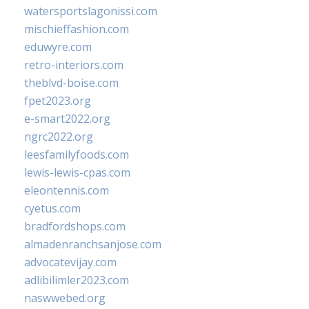
watersportslagonissi.com
mischieffashion.com
eduwyre.com
retro-interiors.com
theblvd-boise.com
fpet2023.org
e-smart2022.org
ngrc2022.org
leesfamilyfoods.com
lewis-lewis-cpas.com
eleontennis.com
cyetus.com
bradfordshops.com
almadenranchsanjose.com
advocatevijay.com
adlibilimler2023.com
naswwebed.org