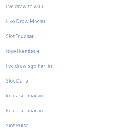
live draw taiwan
Live Draw Macau
Slot Indosat
togel kamboja
live draw sgp hari ini
Slot Dana
keluaran macau
keluaran macau
Slot Pulsa