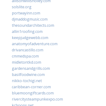
allisonwillisholley.com
solslite.org
portwayinn.com
djmaddogmusic.com
thesoundarchitects.com
allin1roofing.com
keepjudgewebb.com
anatomyofadventure.com
drivancastillo.com
cmmedspa.com
midletontkd.com
gardensandgrills.com
basilfoodwine.com
nikko-tochigi.net
caribbean-corner.com
bluemoongiftcards.com
rivercitysteampunkexpo.com
kchoops.net