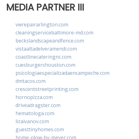
MEDIA PARTNER III
vwrepairarlington.com
cleaningservicebaltimore-md.com
beckslandscapeandfence.com
vistaaltadelveramendi.com
coastlinecateringnc.com
cuesburgershouston.com
psicologiaespecializadaencampeche.com
dmtacos.com
crescentstreetprinting.com
hornopizza.com
driveadragster.com
hematologa.com
lizaivanov.com
guesttinyhomes.com
home-plow-by-meyer.com