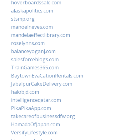
hoverboardssale.com
alaskapolitics.com
stsmp.org
manoelneves.com
mandelaeffectlibrary.com
roselynns.com
balanceyoganj.com
salesforceblogs.com
TrainGames365.com
BaytownEvaCationRentals.com
JabalpurCakeDelivery.com
halobjd.com
intelligenceqatar.com
PikaPikaApp.com
takecareofbusinessdfw.org
HamadaOfJapan.com
VersifyLifestyle.com