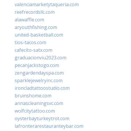
valenciamarketytaqueria.com
reefrecordsllc.com
alawaffle.com
aryouthfishing.com
united-basketball.com
tios-tacos.com
cafecito-satx.com
graduacionviu2023.com
pecanjackstogo.com
zengardendayspa.com
sparklejewelryinc.com
ironcladtattoostudio.com
bruinshome.com
annascleaningsvc.com
wolfcitytattoo.com
oysterbayturkeytrot.com
lafronterarestauranteybar.com