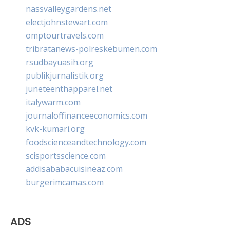
nassvalleygardens.net
electjohnstewart.com
omptourtravels.com
tribratanews-polreskebumen.com
rsudbayuasih.org
publikjurnalistik.org
juneteenthapparel.net
italywarm.com
journaloffinanceeconomics.com
kvk-kumari.org
foodscienceandtechnology.com
scisportsscience.com
addisababacuisineaz.com
burgerimcamas.com
ADS