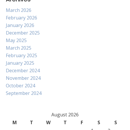
March 2026
February 2026
January 2026
December 2025
May 2025
March 2025
February 2025
January 2025
December 2024
November 2024
October 2024
September 2024
August 2026
M
T
W
T
F
S
S