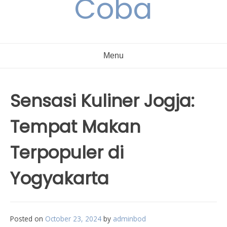
Coba
Menu
Sensasi Kuliner Jogja:
Tempat Makan
Terpopuler di
Yogyakarta
Posted on
October 23, 2024
by
adminbod