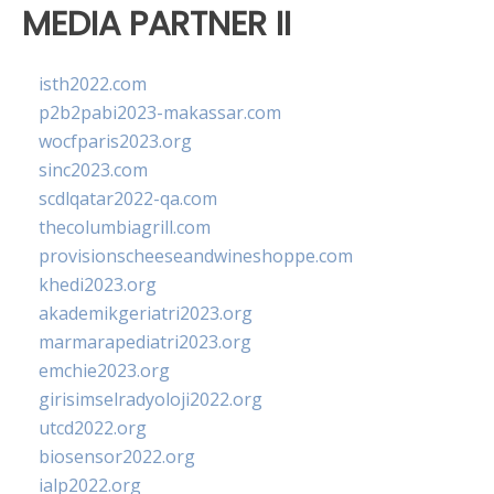
MEDIA PARTNER II
isth2022.com
p2b2pabi2023-makassar.com
wocfparis2023.org
sinc2023.com
scdlqatar2022-qa.com
thecolumbiagrill.com
provisionscheeseandwineshoppe.com
khedi2023.org
akademikgeriatri2023.org
marmarapediatri2023.org
emchie2023.org
girisimselradyoloji2022.org
utcd2022.org
biosensor2022.org
ialp2022.org