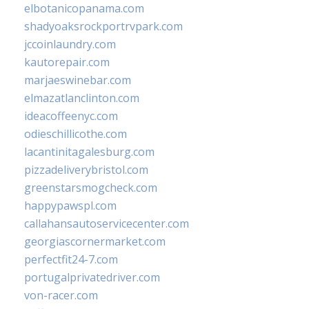
elbotanicopanama.com
shadyoaksrockportrvpark.com
jccoinlaundry.com
kautorepair.com
marjaeswinebar.com
elmazatlanclinton.com
ideacoffeenyc.com
odieschillicothe.com
lacantinitagalesburg.com
pizzadeliverybristol.com
greenstarsmogcheck.com
happypawspl.com
callahansautoservicecenter.com
georgiascornermarket.com
perfectfit24-7.com
portugalprivatedriver.com
von-racer.com