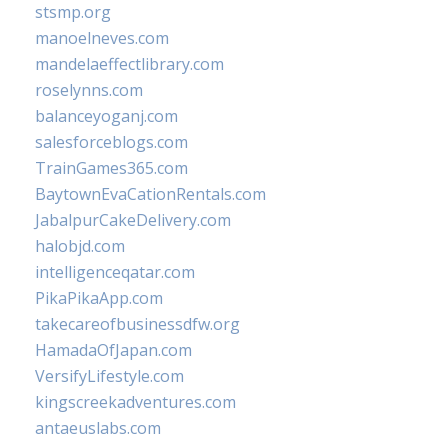
stsmp.org
manoelneves.com
mandelaeffectlibrary.com
roselynns.com
balanceyoganj.com
salesforceblogs.com
TrainGames365.com
BaytownEvaCationRentals.com
JabalpurCakeDelivery.com
halobjd.com
intelligenceqatar.com
PikaPikaApp.com
takecareofbusinessdfw.org
HamadaOfJapan.com
VersifyLifestyle.com
kingscreekadventures.com
antaeuslabs.com