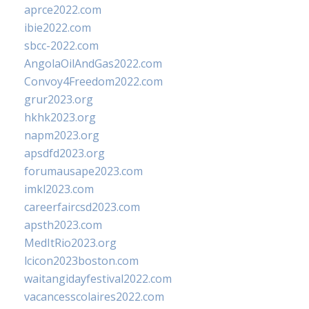
aprce2022.com
ibie2022.com
sbcc-2022.com
AngolaOilAndGas2022.com
Convoy4Freedom2022.com
grur2023.org
hkhk2023.org
napm2023.org
apsdfd2023.org
forumausape2023.com
imkl2023.com
careerfaircsd2023.com
apsth2023.com
MedItRio2023.org
lcicon2023boston.com
waitangidayfestival2022.com
vacancesscolaires2022.com