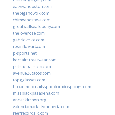
eatvivahouston.com
thebigshowok.com
chimeandstave.com
greatwallseafoodny.com
theloverose.com
gabriovoice.com
resinflowart.com
p-sports.net
korsairstreetwear.com
petshopallston.com
avenue26tacos.com
topgglasses.com
broadmoornailsspacoloradosprings.com
missblackpasadena.com
anneskitchen.org
valenciamarketytaqueria.com
reefrecordsllc.com