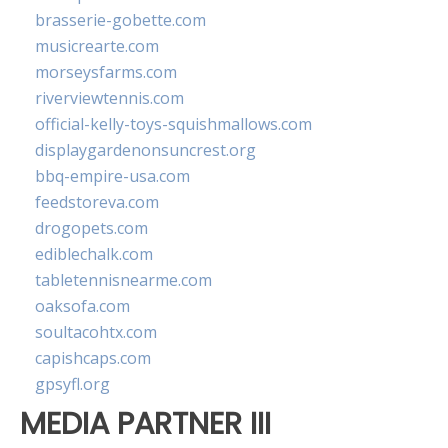
brasserie-gobette.com
musicrearte.com
morseysfarms.com
riverviewtennis.com
official-kelly-toys-squishmallows.com
displaygardenonsuncrest.org
bbq-empire-usa.com
feedstoreva.com
drogopets.com
ediblechalk.com
tabletennisnearme.com
oaksofa.com
soultacohtx.com
capishcaps.com
gpsyfl.org
MEDIA PARTNER III