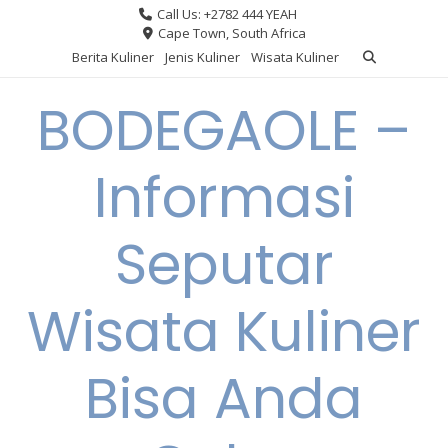
Skip
Call Us: +2782 444 YEAH
to
Cape Town, South Africa
content
Berita Kuliner
Jenis Kuliner
Wisata Kuliner
BODEGAOLE –
Informasi
Seputar
Wisata Kuliner
Bisa Anda