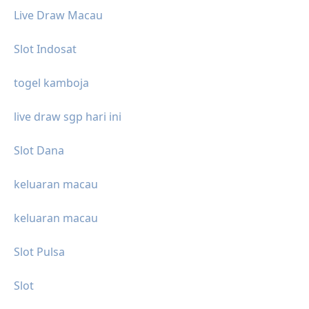
Live Draw Macau
Slot Indosat
togel kamboja
live draw sgp hari ini
Slot Dana
keluaran macau
keluaran macau
Slot Pulsa
Slot