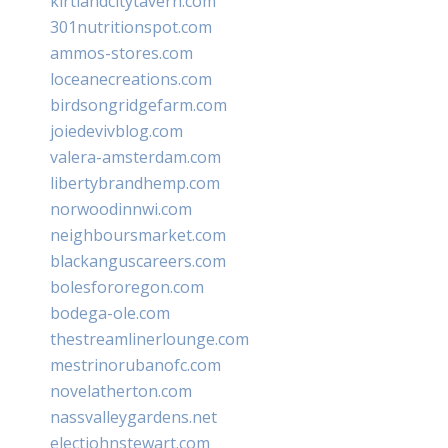
kirtlandcitytavern.com
301nutritionspot.com
ammos-stores.com
loceanecreations.com
birdsongridgefarm.com
joiedevivblog.com
valera-amsterdam.com
libertybrandhemp.com
norwoodinnwi.com
neighboursmarket.com
blackanguscareers.com
bolesfororegon.com
bodega-ole.com
thestreamlinerlounge.com
mestrinorubanofc.com
novelatherton.com
nassvalleygardens.net
electjohnstewart.com