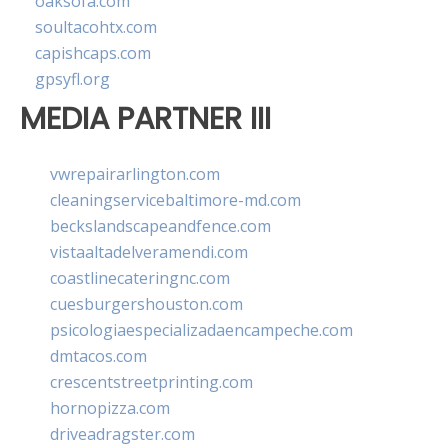
oaksofa.com
soultacohtx.com
capishcaps.com
gpsyfl.org
MEDIA PARTNER III
vwrepairarlington.com
cleaningservicebaltimore-md.com
beckslandscapeandfence.com
vistaaltadelveramendi.com
coastlinecateringnc.com
cuesburgershouston.com
psicologiaespecializadaencampeche.com
dmtacos.com
crescentstreetprinting.com
hornopizza.com
driveadragster.com