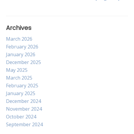
navigation
Archives
March 2026
February 2026
January 2026
December 2025
May 2025
March 2025
February 2025
January 2025
December 2024
November 2024
October 2024
September 2024