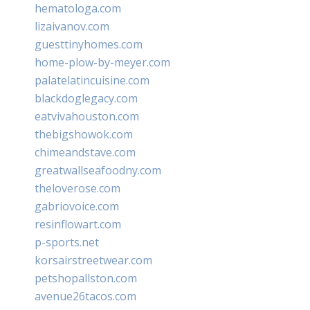
hematologa.com
lizaivanov.com
guesttinyhomes.com
home-plow-by-meyer.com
palatelatincuisine.com
blackdoglegacy.com
eatvivahouston.com
thebigshowok.com
chimeandstave.com
greatwallseafoodny.com
theloverose.com
gabriovoice.com
resinflowart.com
p-sports.net
korsairstreetwear.com
petshopallston.com
avenue26tacos.com