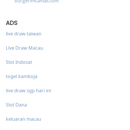
burgerimcamas.com
ADS
live draw taiwan
Live Draw Macau
Slot Indosat
togel kamboja
live draw sgp hari ini
Slot Dana
keluaran macau