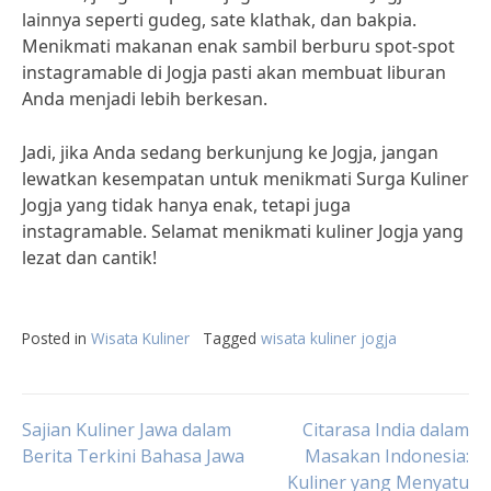
lainnya seperti gudeg, sate klathak, dan bakpia.
Menikmati makanan enak sambil berburu spot-spot
instagramable di Jogja pasti akan membuat liburan
Anda menjadi lebih berkesan.
Jadi, jika Anda sedang berkunjung ke Jogja, jangan
lewatkan kesempatan untuk menikmati Surga Kuliner
Jogja yang tidak hanya enak, tetapi juga
instagramable. Selamat menikmati kuliner Jogja yang
lezat dan cantik!
Posted in
Wisata Kuliner
Tagged
wisata kuliner jogja
Post
Sajian Kuliner Jawa dalam
Citarasa India dalam
Berita Terkini Bahasa Jawa
Masakan Indonesia:
Kuliner yang Menyatu