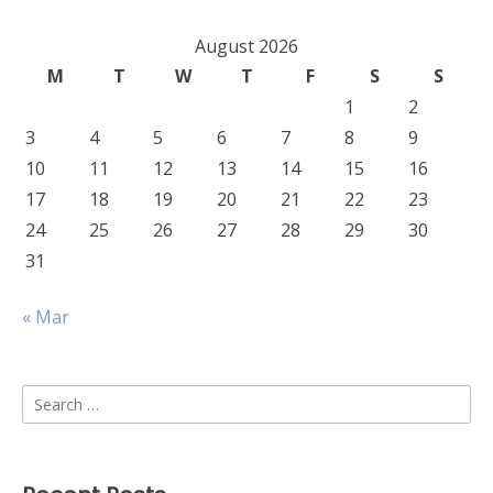
August 2026
M
T
W
T
F
S
S
1
2
3
4
5
6
7
8
9
10
11
12
13
14
15
16
17
18
19
20
21
22
23
24
25
26
27
28
29
30
31
« Mar
Search
for: