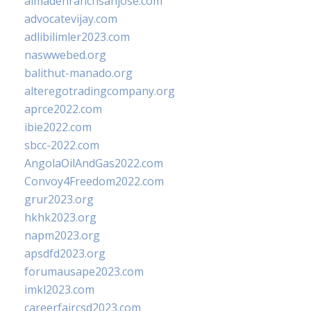
almadenranchsanjose.com
advocatevijay.com
adlibilimler2023.com
naswwebed.org
balithut-manado.org
alteregotradingcompany.org
aprce2022.com
ibie2022.com
sbcc-2022.com
AngolaOilAndGas2022.com
Convoy4Freedom2022.com
grur2023.org
hkhk2023.org
napm2023.org
apsdfd2023.org
forumausape2023.com
imkl2023.com
careerfaircsd2023.com