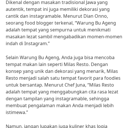
Dikenal dengan masakan tradisional Jawa yang
autentik, tempat ini juga memiliki dekorasi yang
cantik dan instagramable. Menurut Dian Onno,
seorang food blogger terkenal, “Warung Bu Ageng
adalah tempat yang sempurna untuk menikmati
masakan lezat sambil mengabadikan momen-momen
indah di Instagram.”
Selain Warung Bu Ageng, Anda juga bisa mencoba
tempat makan lain seperti Milas Resto. Dengan
konsep yang unik dan dekorasi yang menarik, Milas
Resto menjadi salah satu tempat favorit para foodies
untuk bersantap. Menurut Chef Juna, “Milas Resto
adalah tempat yang menggabungkan cita rasa lezat
dengan tampilan yang instagramable, sehingga
membuat pengalaman makan Anda menjadi lebih
istimewa.”
Namun, jangan lupakan juga kuliner khas Jogja