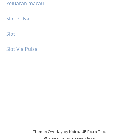
keluaran macau
Slot Pulsa
Slot
Slot Via Pulsa
Theme: Overlay by
Kaira
.
Extra Text
Cape Town, South Africa