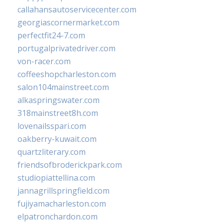
callahansautoservicecenter.com
georgiascornermarket.com
perfectfit24-7.com
portugalprivatedriver.com
von-racer.com
coffeeshopcharleston.com
salon104mainstreet.com
alkaspringswater.com
318mainstreet8h.com
lovenailsspari.com
oakberry-kuwait.com
quartzliterary.com
friendsofbroderickpark.com
studiopiattellina.com
jannagrillspringfield.com
fujiyamacharleston.com
elpatronchardon.com