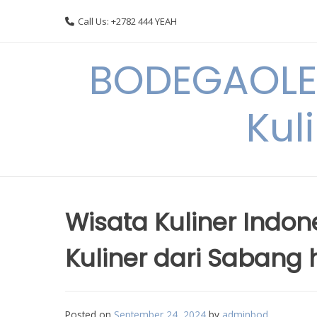
Skip
Call Us: +2782 444 YEAH
to
content
BODEGAOLE 
Kul
Wisata Kuliner Indon
Kuliner dari Sabang
Posted on
September 24, 2024
by
adminbod