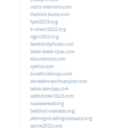
retro-interiors.com
theblvd-boise.com
fpet2023.org
e-smart2022.org
ngrc2022.org
leesfamilyfoods.com
lewis-lewis-cpas.com
eleontennis.com
cyetus.com
bradfordshops.com
almadenranchsanjose.com
advocatevijay.com
adlibilimler2023.com
naswwebed.org
balithut-manado.org
alteregotradingcompany.org
aprce2022.com