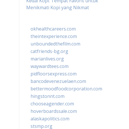
Kedai Kopi: Tempat Favorit untuk
Menikmati Kopi yang Nikmat
okhealthcareers.com
theintexperience.com
unboundedthefilm.com
catfriends-bg.org
marianlives.org
waywardtees.com
pidfloorsexpress.com
bancodevenezuelaen.com
bettermoodfoodcorporation.com
hingstonnt.com
chooseagender.com
hoverboardssale.com
alaskapolitics.com
stsmp.org