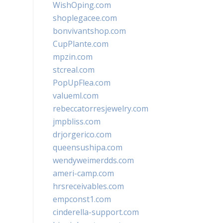
WishOping.com
shoplegacee.com
bonvivantshop.com
CupPlante.com
mpzin.com
stcreal.com
PopUpFlea.com
valueml.com
rebeccatorresjewelry.com
jmpbliss.com
drjorgerico.com
queensushipa.com
wendyweimerdds.com
ameri-camp.com
hrsreceivables.com
empconst1.com
cinderella-support.com