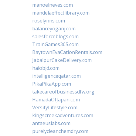
manoelneves.com
mandelaeffectlibrary.com
roselynns.com
balanceyoganj.com
salesforceblogs.com
TrainGames365.com
BaytownEvaCationRentals.com
JabalpurCakeDelivery.com
halobjd.com
intelligenceqatar.com
PikaPikaApp.com
takecareofbusinessdfw.org
HamadaOfJapan.com
VersifyLifestyle.com
kingscreekadventures.com
antaeuslabs.com
purelycleanchemdry.com