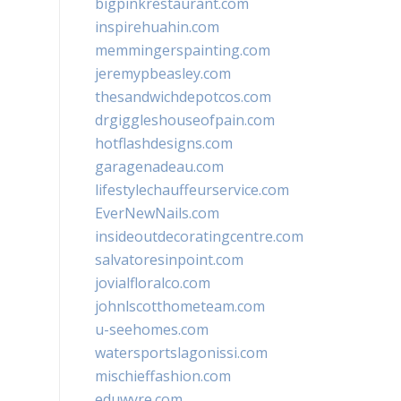
bigpinkrestaurant.com
inspirehuahin.com
memmingerspainting.com
jeremypbeasley.com
thesandwichdepotcos.com
drgiggleshouseofpain.com
hotflashdesigns.com
garagenadeau.com
lifestylechauffeurservice.com
EverNewNails.com
insideoutdecoratingcentre.com
salvatoresinpoint.com
jovialfloralco.com
johnlscotthometeam.com
u-seehomes.com
watersportslagonissi.com
mischieffashion.com
eduwyre.com